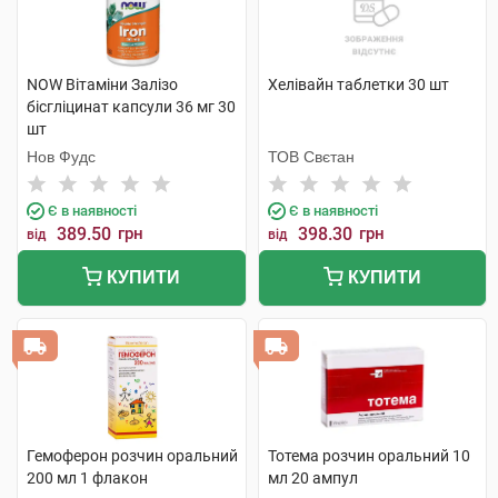
NOW Вітаміни Залізо
Хелівайн таблетки 30 шт
бісгліцинат капсули 36 мг 30
шт
Нов Фудс
ТОВ Свєтан
Є в наявності
Є в наявності
389.50
грн
398.30
грн
від
від
КУПИТИ
КУПИТИ
Гемоферон розчин оральний
Тотема розчин оральний 10
200 мл 1 флакон
мл 20 ампул