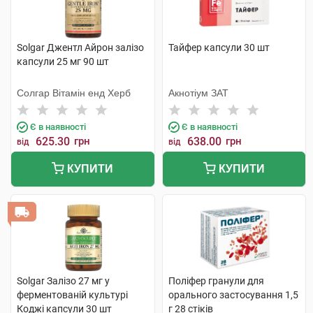
Solgar Джентл Айрон залізо
Тайфер капсули 30 шт
капсули 25 мг 90 шт
Солгар Вітамін енд Херб
Акнотіум ЗАТ
Є в наявності
Є в наявності
625.30
грн
638.00
грн
від
від
КУПИТИ
КУПИТИ
Solgar Залізо 27 мг у
Поліфер гранули для
ферментованій культурі
орального застосування 1,5
Коджі капсули 30 шт
г 28 стіків