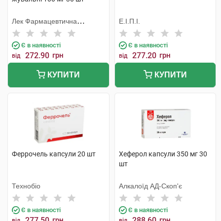
Лек Фармацевтична
Е.І.П.І.
компанія
Є в наявності
Є в наявності
272.90
грн
277.20
грн
від
від
КУПИТИ
КУПИТИ
Феррочель капсули 20 шт
Хеферол капсули 350 мг 30
шт
Технобіо
Алкалоїд АД-Скоп'є
Є в наявності
Є в наявності
277.50
грн
288.60
грн
від
від