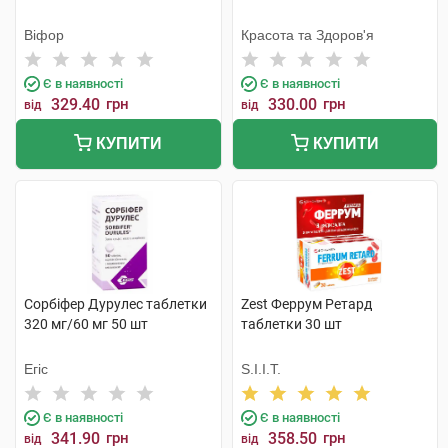
Віфор
Красота та Здоров'я
Є в наявності
Є в наявності
329.40
грн
330.00
грн
від
від
КУПИТИ
КУПИТИ
Сорбіфер Дурулес таблетки
Zest Феррум Ретард
320 мг/60 мг 50 шт
таблетки 30 шт
Егіс
S.I.I.T.
Є в наявності
Є в наявності
341.90
грн
358.50
грн
від
від