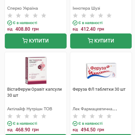
Сперко Україна
Іннотера Шузі
Є в наявності
Є в наявності
408.80
грн
412.40
грн
від
від
КУПИТИ
КУПИТИ
ВістаФерум Оравіт капсули
Феруза ФЛ таблетки 30 шт
30 шт
Актілайф Нутрішн ТОВ
Лек Фармацевтична
компанія
Є в наявності
Є в наявності
468.90
грн
494.50
грн
від
від