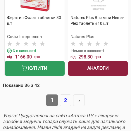
Фератин Фолат таблетки 30
Natures Plus Вітаміни Hema-
шт
Plex таблетки 10 шт
Сочім Інтернешнл
Natures Plus
Є в наявності
Немає в наявності
1166.00
грн
298.30
грн
від
від
АНАЛОГИ
КУПИТИ
Показано
36
з
42
1
2
›
Увага! Представлені на сайті «Аптека D.S.» лікарські
засоби й медичні товари служать лише для загального
ознайомлення. Назви ліків згадані не задля реклами, а