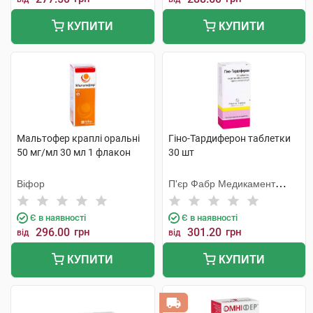
КУПИТИ
КУПИТИ
Мальтофер краплі оральні
Гіно-Тардиферон таблетки
50 мг/мл 30 мл 1 флакон
30 шт
Віфор
П'єр Фабр Медикамент
Продакшн
Є в наявності
Є в наявності
296.00
грн
301.20
грн
від
від
КУПИТИ
КУПИТИ