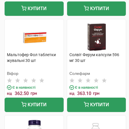
КУПИТИ
КУПИТИ
Мальтофер Фол таблетки
Солвіт Ферум капсули 596
жувальні 30 шт
мг 30 шт
Віфор
Солефарм
Є в наявності
Є в наявності
362.50
грн
363.10
грн
від
від
КУПИТИ
КУПИТИ