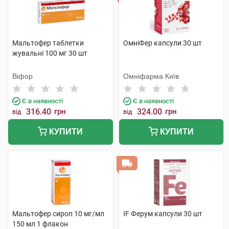
Мальтофер таблетки
ОмніФер капсули 30 шт
жувальні 100 мг 30 шт
Віфор
Омніфарма Київ
Є в наявності
Є в наявності
316.40
грн
324.00
грн
від
від
КУПИТИ
КУПИТИ
Мальтофер сироп 10 мг/мл
IF Ферум капсули 30 шт
150 мл 1 флакон