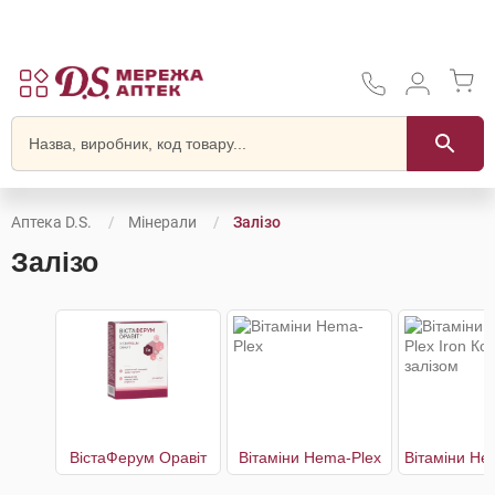
Аптека D.S.
Мінерали
Залізо
Залізо
ВістаФерум Оравіт
Вітаміни Hema-Plex