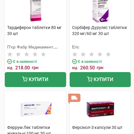
Тардиферон таблетки 80 мг
Сорбіфер Дурулес таблетки
30 шт
320 мг/60 мг 30 шт
П'єр Фабр Медикамент
Егіс
Продакшн
Є в наявності
Є в наявності
218.00
грн
260.50
грн
від
від
КУПИТИ
КУПИТИ
Феррум Лек таблетки
Ферсінол-З капсули 30 шт
жувальні 100 мг 30 шт