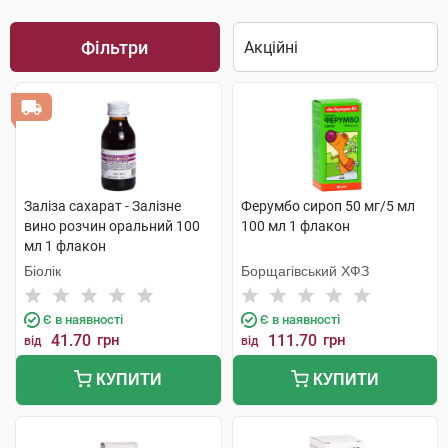
Фільтри
Заліза сахарат - Залізне
Ферумбо сироп 50 мг/5 мл
вино розчин оральний 100
100 мл 1 флакон
мл 1 флакон
Біолік
Борщагівський ХФЗ
Є в наявності
Є в наявності
41.70
грн
111.70
грн
від
від
КУПИТИ
КУПИТИ