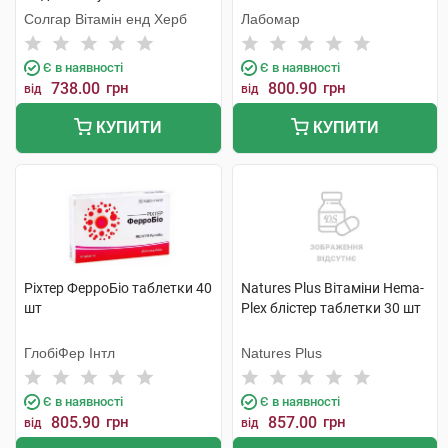
Солгар Вітамін енд Херб
Лабомар
Є в наявності
Є в наявності
738.00
грн
800.90
грн
від
від
КУПИТИ
КУПИТИ
Ріхтер ФерроБіо таблетки 40
Natures Plus Вітаміни Hema-
шт
Plex блістер таблетки 30 шт
ГлобіФер Інтл
Natures Plus
Є в наявності
Є в наявності
805.90
грн
857.00
грн
від
від