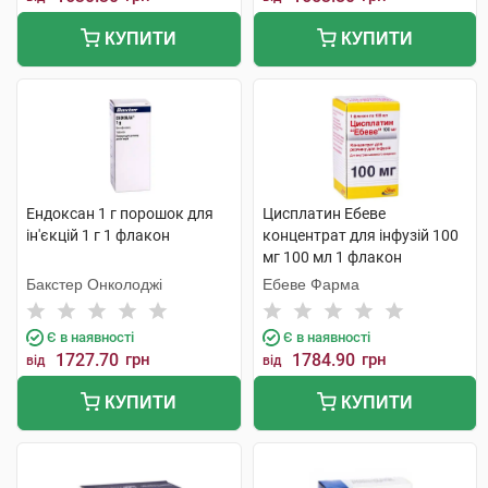
КУПИТИ
КУПИТИ
Ендоксан 1 г порошок для
Цисплатин Ебеве
ін'єкцій 1 г 1 флакон
концентрат для інфузій 100
мг 100 мл 1 флакон
Бакстер Онколоджі
Ебеве Фарма
Є в наявності
Є в наявності
1727.70
грн
1784.90
грн
від
від
КУПИТИ
КУПИТИ