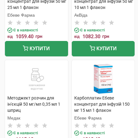
концентрат для інфузій 50 мг
концентрат для інфузій 50 мг
25 мл 1 флакон
10 мл 1 флакон
Ебеве Фарма
АкВіда
Є в наявності
Є в наявності
1059.40
грн
1082.30
грн
від
від
КУПИТИ
КУПИТИ
Методжект розчин для
Карбоплатин Ебеве
ін'єкцій 50 мг/мл 0,35 мл 1
концентрат для інфузій 150
шприц
мг 15 мл 1 флакон
Медак
Ебеве Фарма
Є в наявності
Є в наявності