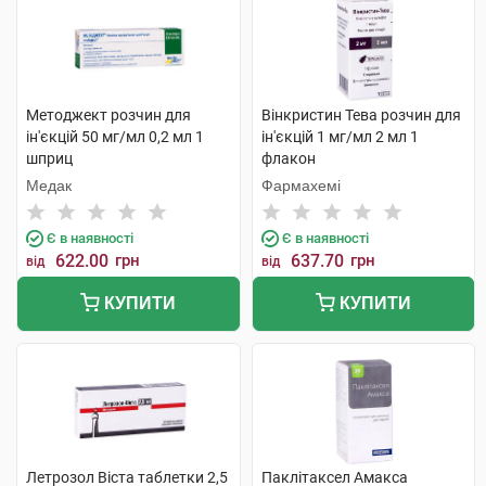
Методжект розчин для
Вінкристин Тева розчин для
ін'єкцій 50 мг/мл 0,2 мл 1
ін'єкцій 1 мг/мл 2 мл 1
шприц
флакон
Медак
Фармахемі
Є в наявності
Є в наявності
622.00
грн
637.70
грн
від
від
КУПИТИ
КУПИТИ
Летрозол Віста таблетки 2,5
Паклітаксел Амакса