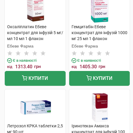
Оксаліплатин Ебеве
Гемцитабін Ебеве
концентрат для інфузій 5 мг/
концентрат для інфузій 1000
мл 10 мл 1 флакон
мг 25 мл 1 флакон
Ебеве Фарма
Ебеве Фарма
Є в наявності
Є в наявності
1313.40
грн
1405.30
грн
від
від
КУПИТИ
КУПИТИ
Летрозол КРКА таблетки 2,5
Іринотекан Амакса
мг 90 шт
концентрат для інфузій 100