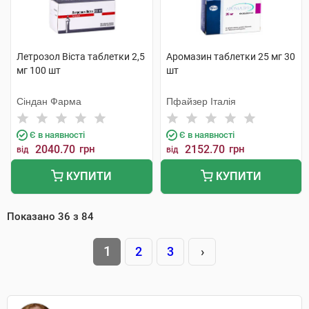
Летрозол Віста таблетки 2,5
Аромазин таблетки 25 мг 30
мг 100 шт
шт
Сіндан Фарма
Пфайзер Італія
Є в наявності
Є в наявності
2040.70
грн
2152.70
грн
від
від
КУПИТИ
КУПИТИ
Показано
36
з
84
1
2
3
›