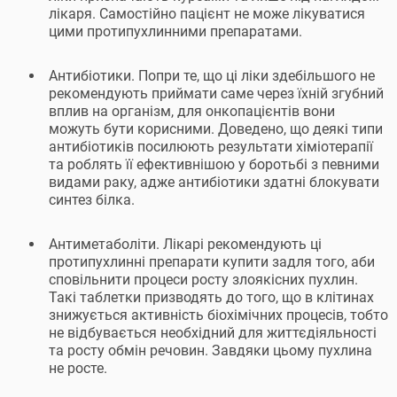
лікаря. Самостійно пацієнт не може лікуватися
цими протипухлинними препаратами.
Антибіотики. Попри те, що ці ліки здебільшого не
рекомендують приймати саме через їхній згубний
вплив на організм, для онкопацієнтів вони
можуть бути корисними. Доведено, що деякі типи
антибіотиків посилюють результати хіміотерапії
та роблять її ефективнішою у боротьбі з певними
видами раку, адже антибіотики здатні блокувати
синтез білка.
Антиметаболіти. Лікарі рекомендують ці
протипухлинні препарати купити задля того, аби
сповільнити процеси росту злоякісних пухлин.
Такі таблетки призводять до того, що в клітинах
знижується активність біохімічних процесів, тобто
не відбувається необхідний для життєдіяльності
та росту обмін речовин. Завдяки цьому пухлина
не росте.