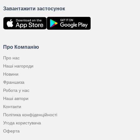
Завантажити застосунок
Про Компанію
Про нас
Наші нагороди
Новини
Франшиза
Робота у нас
Наші автори
Контакти
Політика конфіденційності
Угода користувача
Оферта