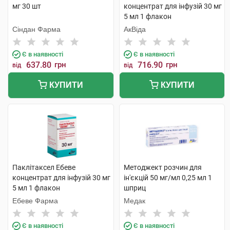
мг 30 шт
концентрат для інфузій 30 мг
5 мл 1 флакон
Сіндан Фарма
АкВіда
Є в наявності
Є в наявності
637.80
грн
716.90
грн
від
від
КУПИТИ
КУПИТИ
Паклітаксел Ебеве
Методжект розчин для
концентрат для інфузій 30 мг
ін'єкцій 50 мг/мл 0,25 мл 1
5 мл 1 флакон
шприц
Ебеве Фарма
Медак
Є в наявності
Є в наявності