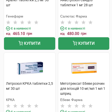
Аралет таблетки 2,5 мг 30
Анастрозол Сандоз
шт
таблетки 1 мг 28 шт
Генефарм
Салютас Фарма
Є в наявності
Є в наявності
465.10
грн
480.00
грн
від
від
КУПИТИ
КУПИТИ
Летрозол КРКА таблетки 2,5
Метотрексат Ебеве розчин
мг 30 шт
для ін'єкцій 10 мг/мл 1 мл 1
шприц
КРКА
Ебеве Фарма
Є в наявності
Є в наявності