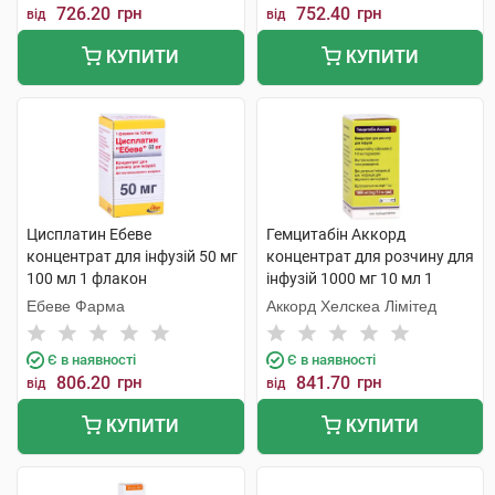
726.20
грн
752.40
грн
від
від
КУПИТИ
КУПИТИ
Цисплатин Ебеве
Гемцитабін Аккорд
концентрат для інфузій 50 мг
концентрат для розчину для
100 мл 1 флакон
інфузій 1000 мг 10 мл 1
флакон
Ебеве Фарма
Аккорд Хелскеа Лімітед
Є в наявності
Є в наявності
806.20
грн
841.70
грн
від
від
КУПИТИ
КУПИТИ