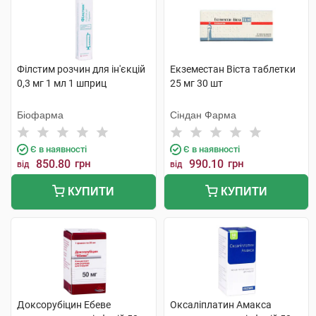
Філстим розчин для ін'єкцій
Екземестан Віста таблетки
0,3 мг 1 мл 1 шприц
25 мг 30 шт
Біофарма
Сіндан Фарма
Є в наявності
Є в наявності
850.80
грн
990.10
грн
від
від
КУПИТИ
КУПИТИ
Доксорубіцин Ебеве
Оксаліплатин Амакса