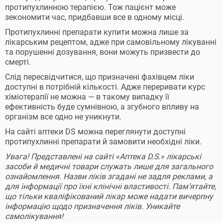
протипухлинною терапією. Тож пацієнт може
зекономити час, придбавши все в одному місці.
Протипухлинні препарати купити можна лише за
лікарським рецептом, адже при самовільному лікуванні
та порушенні дозування, вони можуть призвести до
смерті.
Слід пересвідчитися, що призначені фахівцем ліки
доступні в потрібній кількості. Адже переривати курс
хіміотерапії не можна — в такому випадку її
ефективність буде сумнівною, а згубного впливу на
організм все одно не уникнути.
На сайті аптеки DS можна переглянути доступні
протипухлинні препарати й замовити необхідні ліки.
Увага! Представлені на сайті «Аптека D.S.» лікарські
засоби й медичні товари служать лише для загального
ознайомлення. Назви ліків згадані не задля реклами, а
для інформації про їхні клінічні властивості. Пам’ятайте,
що тільки кваліфікований лікар може надати вичерпну
інформацію щодо призначення ліків. Уникайте
самолікування!