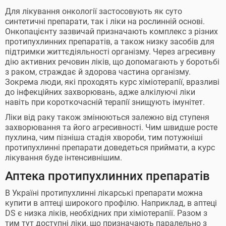
Для лікування онкології застосовують як суто
синтетичні препарати, так і ліки на рослинній основі.
Онкопацієнту зазвичай призначають комплекс з різних
протипухлинних препаратів, а також низку засобів для
підтримки життєдіяльності організму. Через агресивну
дію активних речовин ліків, що допомагають у боротьбі
з раком, страждає й здорова частина організму.
Зокрема люди, які проходять курс хіміотерапії, вразливі
до інфекційних захворювань, адже алкілуючі ліки
навіть при короткочасній терапії знищують імунітет.
Ліки від раку також змінюються залежно від ступеня
захворювання та його агресивності. Чим швидше росте
пухлина, чим пізніша стадія хвороби, тим потужніші
протипухлинні препарати доведеться приймати, а курс
лікування буде інтенсивнішим.
Аптека протипухлинних препаратів
В Україні протипухлинні лікарські препарати можна
купити в аптеці широкого профілю. Наприклад, в аптеці
DS є низка ліків, необхідних при хіміотерапії. Разом з
тим тут доступні ліки, що призначають паралельно з