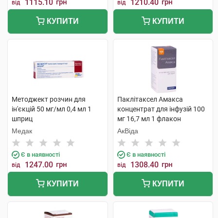
1115.10
грн
1210.40
грн
від
від
КУПИТИ
КУПИТИ
Методжект розчин для
Паклітаксел Амакса
ін'єкцій 50 мг/мл 0,4 мл 1
концентрат для інфузій 100
шприц
мг 16,7 мл 1 флакон
Медак
АкВіда
Є в наявності
Є в наявності
1247.00
грн
1308.40
грн
від
від
КУПИТИ
КУПИТИ