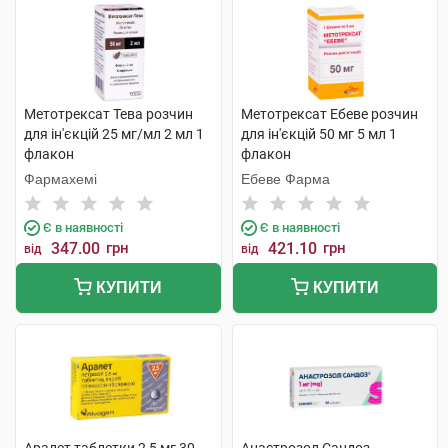
Метотрексат Тева розчин
Метотрексат Ебеве розчин
для ін'єкцій 25 мг/мл 2 мл 1
для ін'єкцій 50 мг 5 мл 1
флакон
флакон
Фармахемі
Ебеве Фарма
Є в наявності
Є в наявності
347.00
грн
421.10
грн
від
від
КУПИТИ
КУПИТИ