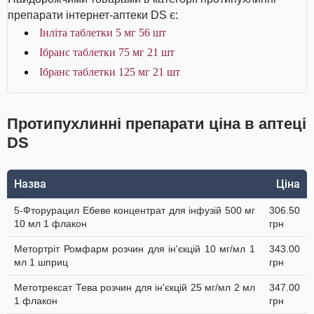
препарати інтернет-аптеки DS є:
Інліта таблетки 5 мг 56 шт
Ібранс таблетки 75 мг 21 шт
Ібранс таблетки 125 мг 21 шт
Протипухлинні препарати ціна в аптеці
DS
Назва
Ціна
5-Фторурацил Ебеве концентрат для інфузій 500 мг
306.50
10 мл 1 флакон
грн
Метортріт Ромфарм розчин для ін'єкцій 10 мг/мл 1
343.00
мл 1 шприц
грн
Метотрексат Тева розчин для ін'єкцій 25 мг/мл 2 мл
347.00
1 флакон
грн