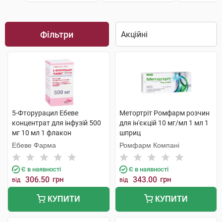
Фільтри
5-Фторурацил Ебеве
Метортріт Ромфарм розчин
концентрат для інфузій 500
для ін'єкцій 10 мг/мл 1 мл 1
мг 10 мл 1 флакон
шприц
Ебеве Фарма
Ромфарм Компані
Є в наявності
Є в наявності
306.50
грн
343.00
грн
від
від
КУПИТИ
КУПИТИ