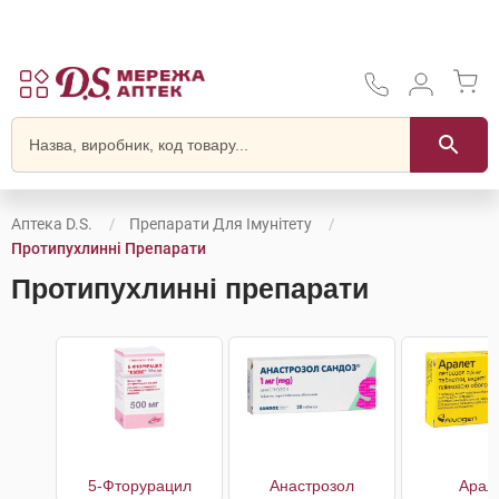
Аптека D.S.
Препарати Для Імунітету
Протипухлинні Препарати
Протипухлинні препарати
5-Фторурацил
Анастрозол
Арал