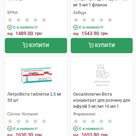
мг 5 мл 1 флакон
КРКА
АкВіда
Є в наявності
Є в наявності
1489.00
грн
1543.90
грн
від
від
КУПИТИ
КУПИТИ
ЛетроВіста таблетки 2,5 мг
Оксаліплатин Віста
30 шт
концентрат для розчину для
інфузій 5 мг/мл 10 мл 1
флакон
Сінтон Хіспанія
Фармахемі
Є в наявності
Є в наявності
1630.30
грн
1653.80
грн
від
від