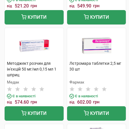
521.20
грн
549.90
грн
від
від
КУПИТИ
КУПИТИ
Методжект розчин для
Лєтромара таблетки 2,5 мг
ін'єкцій 50 мг/мл 0,15 мл 1
30 шт
шприц
Медак
Фармак
Є в наявності
Є в наявності
574.60
грн
602.00
грн
від
від
КУПИТИ
КУПИТИ