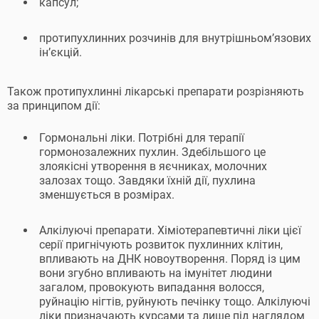
капсул;
протипухлинних розчинів для внутрішньом’язових
ін’єкцій.
Також протипухлинні лікарські препарати розрізняють
за принципом дії:
Гормональні ліки. Потрібні для терапії
гормонозалежних пухлин. Здебільшого це
злоякісні утворення в яєчниках, молочних
залозах тощо. Завдяки їхній дії, пухлина
зменшується в розмірах.
Алкілуючі препарати. Хіміотерапевтичні ліки цієї
серії пригнічують розвиток пухлинних клітин,
впливають на ДНК новоутворення. Поряд із цим
вони згубно впливають на імунітет людини
загалом, провокують випадання волосся,
руйнацію нігтів, руйнують печінку тощо. Алкілуючі
ліки призначають курсами та лише під наглядом