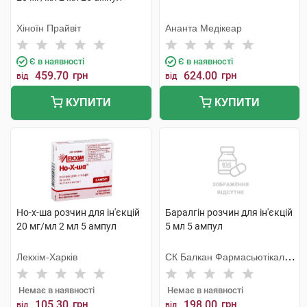
Хіноїн Прайвіт
Ананта Медікеар
Є в наявності
Є в наявності
459.70
грн
624.00
грн
від
від
КУПИТИ
КУПИТИ
Но-х-ша розчин для ін'єкцій
Баралгін розчин для ін'єкцій
20 мг/мл 2 мл 5 ампул
5 мл 5 ампул
Лекхім-Харків
СК Балкан Фармасьютікалс
СРЛ
Немає в наявності
Немає в наявності
105.30
грн
198.00
грн
від
від