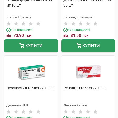
Но-шпа форте таблетки 80
Дротаверин таблетки 40 мг
мг 10 шт
30 шт
Хіноїн Прайвіт
Київмедпрепарат
Є в наявності
Є в наявності
73.90
грн
81.50
грн
від
від
КУПИТИ
КУПИТИ
Неоспастил таблетки 10 шт
Реналган таблетки 10 шт
Дарниця ФФ
Лекхім-Харків
Є в наявності
Є в наявності