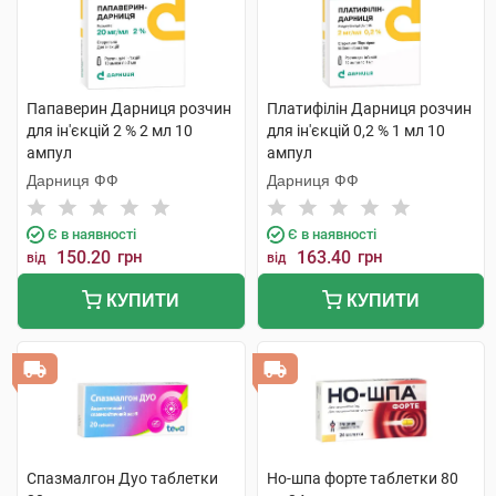
Папаверин Дарниця розчин
Платифілін Дарниця розчин
для ін'єкцій 2 % 2 мл 10
для ін'єкцій 0,2 % 1 мл 10
ампул
ампул
Дарниця ФФ
Дарниця ФФ
Є в наявності
Є в наявності
150.20
грн
163.40
грн
від
від
КУПИТИ
КУПИТИ
Спазмалгон Дуо таблетки
Но-шпа форте таблетки 80