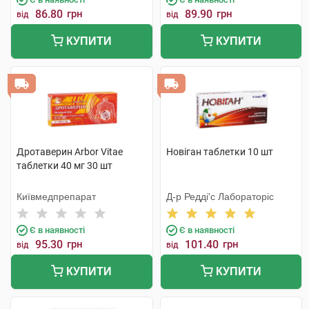
86.80
грн
89.90
грн
від
від
КУПИТИ
КУПИТИ
Дротаверин Arbor Vitae
Новіган таблетки 10 шт
таблетки 40 мг 30 шт
Київмедпрепарат
Д-р Редді'с Лабораторіс
Є в наявності
Є в наявності
95.30
грн
101.40
грн
від
від
КУПИТИ
КУПИТИ