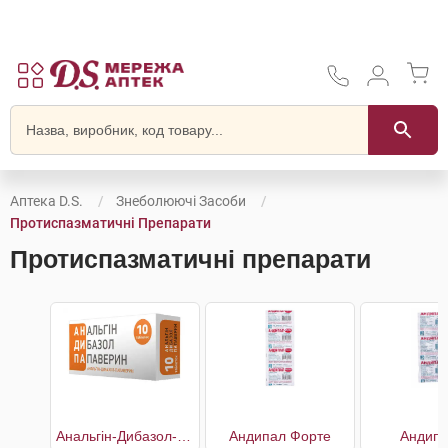
Аптека D.S.
Знеболюючі Засоби
Протиспазматичні Препарати
Протиспазматичні препарати
Анальгін-Дибазол-Папаверин
Андипал Форте
Андипа