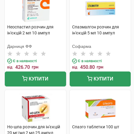
Неоспастил розчин для
Спазмалгон розчин для
ін'єкцій 2 мл 10 ампул
ін'єкцій 5 мл 10 ампул
Дарниця ФФ
Софарма
Є в наявності
Є в наявності
426.70
грн
450.80
грн
від
від
КУПИТИ
КУПИТИ
Но-шпа розчин для ін'єкцій
Спазго таблетки 100 шт
20 мг/мл 2 мл 25 ампул