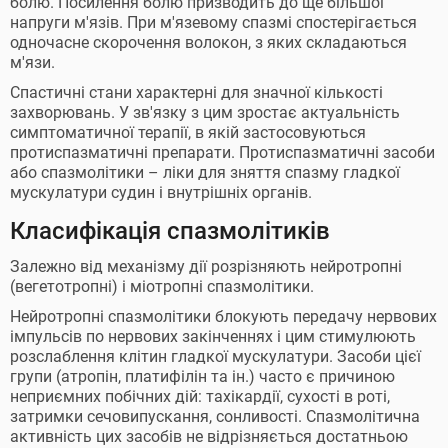
болю. Посилення болю призводить до ще більшої
напруги м'язів. При м'язевому спазмі спостерігається
одночасне скорочення волокон, з яких складаються
м'язи.
Спастичні стани характерні для значної кількості
захворювань. У зв'язку з цим зростає актуальність
симптоматичної терапії, в якій застосовуються
протиспазматичні препарати. Протиспазматичні засоби
або спазмолітики – ліки для зняття спазму гладкої
мускулатури судин і внутрішніх органів.
Класифікація спазмолітиків
Залежно від механізму дії розрізняють нейротропні
(вегетотропні) і міотропні спазмолітики.
Нейротропні спазмолітики блокують передачу нервових
імпульсів по нервових закінченнях і цим стимулюють
розслаблення клітин гладкої мускулатури. Засоби цієї
групи (атропін, платифілін та ін.) часто є причиною
неприємних побічних дій: тахікардії, сухості в роті,
затримки сечовипускання, сонливості. Спазмолітична
активність цих засобів не відрізняється достатньою