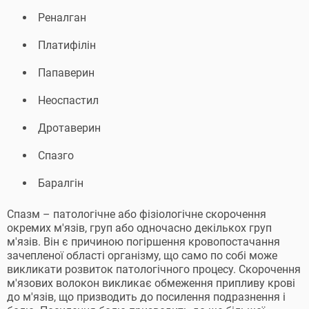
Реналган
Платифілін
Папаверин
Неоспастил
Дротаверин
Спазго
Баралгін
Спазм – патологічне або фізіологічне скорочення
окремих м'язів, груп або одночасно декількох груп
м'язів. Він є причиною погіршення кровопостачання
зачепленої області організму, що само по собі може
викликати розвиток патологічного процесу. Скорочення
м'язових волокон викликає обмеження припливу крові
до м'язів, що призводить до посилення подразнення і