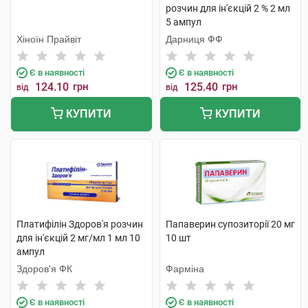
розчин для ін'єкцій 2 % 2 мл
5 ампул
Хіноїн Прайвіт
Дарниця ФФ
Є в наявності
Є в наявності
124.10
грн
125.40
грн
від
від
КУПИТИ
КУПИТИ
Платифілін Здоров'я розчин
Папаверин супозиторії 20 мг
для ін'єкцій 2 мг/мл 1 мл 10
10 шт
ампул
Здоров'я ФК
Фарміна
Є в наявності
Є в наявності