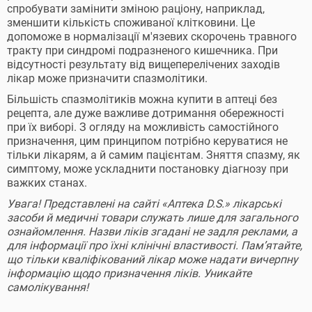
спробувати замінити зміною раціону, наприклад,
зменшити кількість споживаної клітковини. Це
допоможе в нормалізації м'язевих скорочень травного
тракту при синдромі подразненого кишечника. При
відсутності результату від вищеперелічених заходів
лікар може призначити спазмолітики.
Більшість спазмолітиків можна купити в аптеці без
рецепта, але дуже важливе дотримання обережності
при їх виборі. З огляду на можливість самостійного
призначення, цим принципом потрібно керуватися не
тільки лікарям, а й самим пацієнтам. Зняття спазму, як
симптому, може ускладнити постановку діагнозу при
важких станах.
Увага! Представлені на сайті «Аптека D.S.» лікарські
засоби й медичні товари служать лише для загального
ознайомлення. Назви ліків згадані не задля реклами, а
для інформації про їхні клінічні властивості. Пам’ятайте,
що тільки кваліфікований лікар може надати вичерпну
інформацію щодо призначення ліків. Уникайте
самолікування!