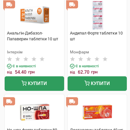
Анальгін-Дибазол-
Андипал Форте таблетки 10
Папаверин таблетки 10 шт
шт
Інтерхім
Монфарм
Є в наявності
Є в наявності
54.40
грн
62.70
грн
від
від
КУПИТИ
КУПИТИ