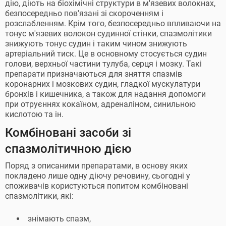
дію, діють на біохімічні структури в м'язевих волокнах,
безпосередньо пов'язані зі скороченням і
розслабленням. Крім того, безпосередньо впливаючи на
тонус м'язевих волокон судинної стінки, спазмолітики
знижують тонус судин і таким чином знижують
артеріальний тиск. Це в основному стосується судин
голови, верхньої частини тулуба, серця і мозку. Такі
препарати призначаються для зняття спазмів
коронарних і мозкових судин, гладкої мускулатури
бронхів і кишечника, а також для надання допомоги
при отруєннях кокаїном, адреналіном, синильною
кислотою та ін.
Комбіновані засоби зі
спазмолітичною дією
Поряд з описаними препаратами, в основу яких
покладено лише одну діючу речовину, сьогодні у
споживачів користуються попитом комбіновані
спазмолітики, які:
знімають спазм,