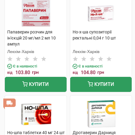
Папаверин розчин для
Но-х-ша супозиторії
ін'єкцій 20 мг/мл 2 мл 10
ректальні 0,04 г 10 шт
ампул
Лекхім-Харків
Лекхім-Харків
Є в наявності
Є в наявності
103.80
грн
104.80
грн
від
від
КУПИТИ
КУПИТИ
Но-шпа таблетки 40 мг 24 шт
Дротаверин Дарниця