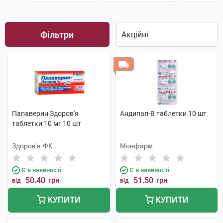
Фільтри
Папаверин Здоров'я
Андипал-В таблетки 10 шт
таблетки 10 мг 10 шт
Здоров'я ФК
Монфарм
Є в наявності
Є в наявності
50.40
грн
51.50
грн
від
від
КУПИТИ
КУПИТИ