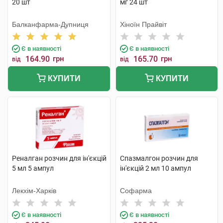
20 шт
мг 24 шт
Балканфарма-Дупниця
Хіноїн Прайвіт
Є в наявності
Є в наявності
164.90
грн
165.70
грн
від
від
КУПИТИ
КУПИТИ
Реналган розчин для ін'єкцій
Спазмалгон розчин для
5 мл 5 ампул
ін'єкцій 2 мл 10 ампул
Лекхім-Харків
Софарма
Є в наявності
Є в наявності