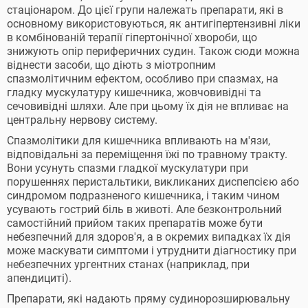
стаціонаром. До цієї групи належать препарати, які в
основному використовуються, як антигіпертензивні ліки
в комбінованій терапії гіпертонічної хвороби, що
знижують опір периферичних судин. Також сюди можна
віднести засоби, що діють з міотропним
спазмолітичним ефектом, особливо при спазмах, на
гладку мускулатуру кишечника, жовчовивідні та
сечовивідні шляхи. Але при цьому їх дія не впливає на
центральну нервову систему.
Спазмолітики для кишечника впливають на м'язи,
відповідальні за переміщення їжі по травному тракту.
Вони усунуть спазми гладкої мускулатури при
порушеннях перистальтики, викликаних диспепсією або
синдромом подразненого кишечника, і таким чином
усувають гострий біль в животі. Але безконтрольний
самостійний прийом таких препаратів може бути
небезпечний для здоров'я, а в окремих випадках їх дія
може маскувати симптоми і утруднити діагностику при
небезпечних ургентних станах (наприклад, при
апендициті).
Препарати, які надають пряму судинорозширювальну