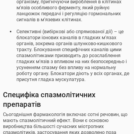
організму, пригнічуючи вироблення в клітинах
м'язів особливого ферменту, який руйнує
ланцюжок передачі і регуляцію гормональних
сигналів в м'язевих клітинах.
Селективні (вибіркові або спрямованої дії) – це
блокатори іонових каналів в гладких м'язах
органів, зокрема органів шлунково-кишкового
тракту. Блокування специфічних каналів цими
спазмолітиками призводить до розслаблення
гладких м'язів з впливом на них безпосередньо і
усуненням спазму без впливу на нормальну
роботу органу. Блокатори діють у всіх органах, де
присутня гладка мускулатура.
Специфіка спазмолітичних
препаратів
Сьогоднішня фармакологія включає сотні речовин, що
мають спазмолітичний ефект. Вони є основою
виробництва більшості сучасних міотропних
спазмолітиків, застосування яких дозволено поза