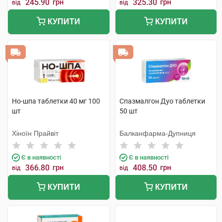
245.90
грн
325.30
грн
від
від
КУПИТИ
КУПИТИ
Но-шпа таблетки 40 мг 100
Спазмалгон Дуо таблетки
шт
50 шт
Хіноїн Прайвіт
Балканфарма-Дупниця
Є в наявності
Є в наявності
366.80
грн
408.50
грн
від
від
КУПИТИ
КУПИТИ