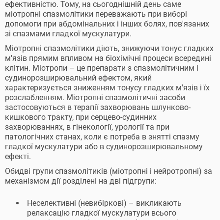
ефективністю. Тому, на сьогоднішній день саме
міотропні спазмолітики переважають при виборі
допомоги при абдомінальних і інших болях, пов'язаних
зі спазмами гладкої мускулатури.
Міотропні спазмолітики діють, знижуючи тонус гладких
м'язів прямим впливом на біохімічні процеси всередині
клітин. Міотропи – це препарати з спазмолітичним і
судинорозширювальний ефектом, який
характеризується зниженням тонусу гладких м'язів і їх
розслабленням. Міотропні спазмолітичні засоби
застосовуються в терапії захворювань шлунково-
кишкового тракту, при серцево-судинних
захворюваннях, в гінекології, урології та при
патологічних станах, коли є потреба в знятті спазму
гладкої мускулатури або в судинорозширювальному
ефекті.
Обидві групи спазмолітиків (міотропні і нейротропні) за
механізмом дії розділені на дві підгрупи:
Неселективні (невибіркові) – викликають
релаксацію гладкої мускулатури всього