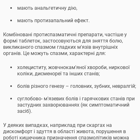
мають анальгетичну дію,
мають протизапальний ефект.
Комбіновані протиспазматичні препарати, частіше у
формі таблеток, застосовуються для зняття болю,
викликаного спазмом гладких м'язів внутрішніх
органів. Це можуть спазми, характерні для:
холециститу, жовчнокам'яної хвороби, ниркової
коліки, дисменореї та інших станів;
болів різного генезу – головних, зубних, невралгій;
суглобово- м'язевих болів і гарячкових станів при
застудних захворюваннях (як симптоматичний
засіб).
У деяких випадках, наприклад при скаргах на
дискомфорт і здуття в області живота, порушення в
роботі кишечника призначення спазмолітиків можна