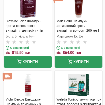
Bioxsine Forte Шампунь
MartiDerm Шампунь
проти інтенсивного
антивіковий проти
випадіння для всіх типів
випадіння волосся 200 мл 1
волосся 300 мл 1 флакон
флакон
Біота Біткісель Іляч
Мартідерм Ес Ел
Є в наявності
Є в наявності
815.50
грн
864.00
грн
від
від
КУПИТИ
КУПИТИ
Vichy Dercos Енерджи+
Weleda Тонік-стимулятор при
Шампунь тонізуючий з
втраті волосся з екстрактом