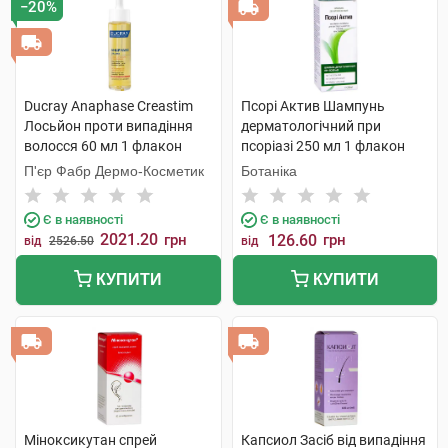
−20%
Ducray Anaphase Creastim
Псорі Актив Шампунь
Лосьйон проти випадіння
дерматологічний при
волосся 60 мл 1 флакон
псоріазі 250 мл 1 флакон
П'єр Фабр Дермо-Косметик
Ботаніка
Є в наявності
Є в наявності
2021.20
грн
126.60
грн
від
2526.50
від
КУПИТИ
КУПИТИ
Міноксикутан спрей
Капсиол Засіб від випадіння