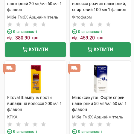
нашкірний 20 мг/мл 60 мл 1
волосся розчин нашкірний,
флакон
спиртовий 100 мл 1 флакон
Мібе ГмбХ Арцнайміттель
Фітофарм
Є в наявності
Є в наявності
380.90
грн
459.20
грн
від
від
КУПИТИ
КУПИТИ
Fitoval Шампунь проти
Міноксикутан Форте спрей
випадіння волосся 200 мл 1
нашкірний 50 мг/мл 60 мл 1
флакон
флакон
КРКА
Мібе ГмбХ Арцнайміттель
Є в наявності
Є в наявності