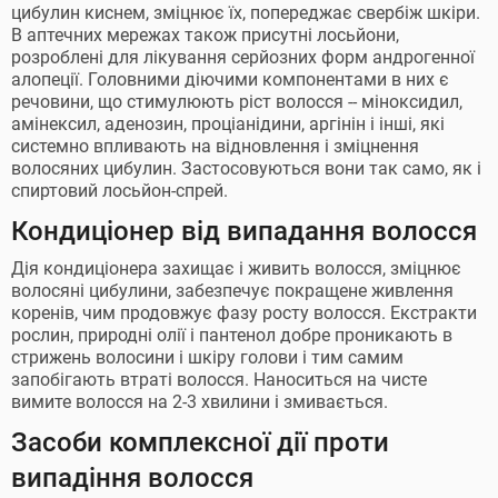
цибулин киснем, зміцнює їх, попереджає свербіж шкіри.
В аптечних мережах також присутні лосьйони,
розроблені для лікування серйозних форм андрогенної
алопеції. Головними діючими компонентами в них є
речовини, що стимулюють ріст волосся -- міноксидил,
амінексил, аденозин, проціанідини, аргінін і інші, які
системно впливають на відновлення і зміцнення
волосяних цибулин. Застосовуються вони так само, як і
спиртовий лосьйон-спрей.
Кондиціонер від випадання волосся
Дія кондиціонера захищає і живить волосся, зміцнює
волосяні цибулини, забезпечує покращене живлення
коренів, чим продовжує фазу росту волосся. Екстракти
рослин, природні олії і пантенол добре проникають в
стрижень волосини і шкіру голови і тим самим
запобігають втраті волосся. Наноситься на чисте
вимите волосся на 2-3 хвилини і змивається.
Засоби комплексної дії проти
випадіння волосся