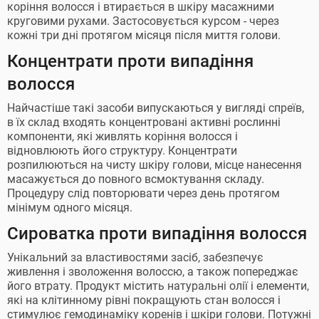
коріння волосся і втирається в шкіру масажними
круговими рухами. Застосовується курсом - через
кожні три дні протягом місяця після миття голови.
Концентрати проти випадіння
волосся
Найчастіше такі засоби випускаються у вигляді спреїв,
в їх склад входять концентровані активні рослинні
компоненти, які живлять коріння волосся і
відновлюють його структуру. Концентрати
розпилюються на чисту шкіру голови, місце нанесення
масажується до повного всмоктування складу.
Процедуру слід повторювати через день протягом
мінімум одного місяця.
Сироватка проти випадіння волосся
Унікальний за властивостями засіб, забезпечує
живлення і зволоження волоссю, а також попереджає
його втрату. Продукт містить натуральні олії і елементи,
які на клітинному рівні покращують стан волосся і
стимулює гемодинаміку коренів і шкіри голови. Потужні