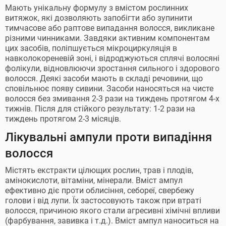
Мають унікальну формулу з вмістом рослинних
витяжок, які дозволяють запобігти або зупинити
тимчасове або раптове випадання волосся, викликане
різними чинниками. Завдяки активним компонентам
цих засобів, поліпшується мікроциркуляція в
навколокореневій зоні, і відроджуються сплячі волосяні
фолікули, відновлюючи зростання сильного і здорового
волосся. Деякі засоби мають в складі речовини, що
сповільнює появу сивини. Засоби наносяться на чисте
волосся без змивання 2-3 рази на тиждень протягом 4-х
тижнів. Після для стійкого результату: 1-2 рази на
тиждень протягом 2-3 місяців.
Лікувальні ампули проти випадіння
волосся
Містять екстракти цілющих рослин, трав і плодів,
амінокислоти, вітаміни, мінерали. Вміст ампул
ефективно діє проти облисіння, себореї, свербежу
голови і від лупи. Їх застосовують також при втраті
волосся, причиною якого стали агресивні хімічні впливи
(фарбування, завивка і т.д.). Вміст ампул наноситься на