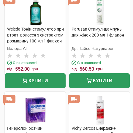
Weleda Тонік-стимулятор при
Parusan Cтимул-шампунь
втраті волосся з екстрактом
для жінок 200 мл 1 флакон
розмарину 100 мл 1 флакон
Веледа АГ
Др. Тайсс Натурварен
Є в наявності
Є в наявності
552.00
грн
560.50
грн
від
від
КУПИТИ
КУПИТИ
Генеролон розчин
Vichy Dercos Енерджи+