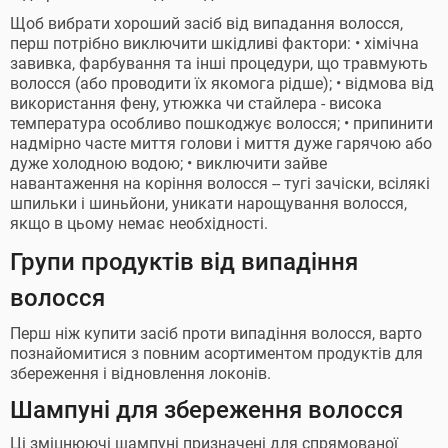
Щоб вибрати хороший засіб від випадання волосся,
перш потрібно виключити шкідливі фактори: • хімічна
завивка, фарбування та інші процедури, що травмують
волосся (або проводити їх якомога рідше); • відмова від
використання фену, утюжка чи стайлера - висока
температура особливо пошкоджує волосся; • припинити
надмірно часте миття голови і миття дуже гарячою або
дуже холодною водою; • виключити зайве
навантаження на коріння волосся -- тугі зачіски, всілякі
шпильки і шиньйони, уникати нарощування волосся,
якщо в цьому немає необхідності.
Групи продуктів від випадіння
волосся
Перш ніж купити засіб проти випадіння волосся, варто
познайомитися з повним асортиментом продуктів для
збереження і відновлення локонів.
Шампуні для збереження волосся
Ці зміцнюючі шампуні призначені для спрямованої