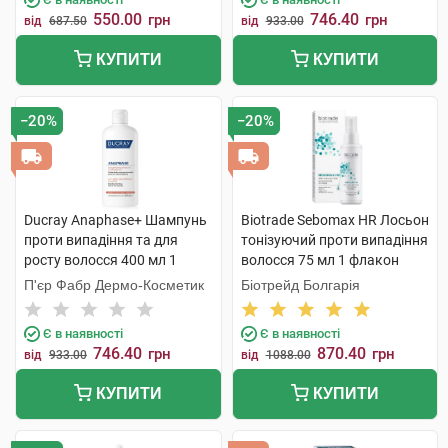
550.00
746.40
грн
грн
від
687.50
від
933.00
КУПИТИ
КУПИТИ
−20%
−20%
Ducray Anaphase+ Шампунь
Biotrade Sebomax HR Лосьон
проти випадіння та для
тонізуючий проти випадіння
росту волосся 400 мл 1
волосся 75 мл 1 флакон
флакон
П'єр Фабр Дермо-Косметик
Біотрейд Болгарія
Є в наявності
Є в наявності
746.40
870.40
грн
грн
від
933.00
від
1088.00
КУПИТИ
КУПИТИ