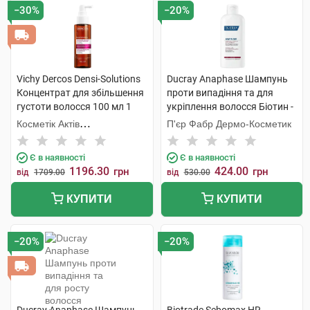
−30%
−20%
Vichy Dercos Densi-Solutions
Ducray Anaphase Шампунь
Концентрат для збільшення
проти випадіння та для
густоти волосся 100 мл 1
укріплення волосся Біотин -
флакон
Вітамін В5 200 мл 1 флакон
Косметік Актів
П'єр Фабр Дермо-Косметик
Інтернаціональ
Є в наявності
Є в наявності
1196.30
424.00
грн
грн
від
1709.00
від
530.00
КУПИТИ
КУПИТИ
−20%
−20%