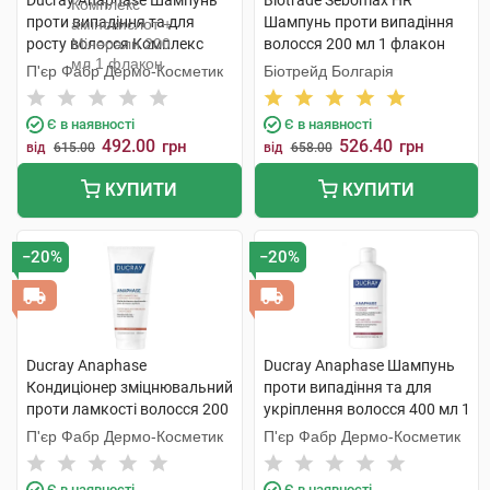
Ducray Anaphase Шампунь
Biotrade Sebomax HR
проти випадіння та для
Шампунь проти випадіння
росту волосся Комплекс
волосся 200 мл 1 флакон
амінокислот + Мінерали 200
П'єр Фабр Дермо-Косметик
Біотрейд Болгарія
мл 1 флакон
Є в наявності
Є в наявності
492.00
526.40
грн
грн
від
615.00
від
658.00
КУПИТИ
КУПИТИ
−20%
−20%
Ducray Anaphase
Ducray Anaphase Шампунь
Кондиціонер зміцнювальний
проти випадіння та для
проти ламкості волосся 200
укріплення волосся 400 мл 1
мл 1 туба
флакон
П'єр Фабр Дермо-Косметик
П'єр Фабр Дермо-Косметик
Є в наявності
Є в наявності