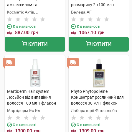
амінексилом та
розмарину 2 х100 мл +
ніацинамідом для боротьби
аплікатор 1 набір
Косметік Актів
Веледа АГ
з випадінням волосся 400
Інтернаціональ
мл 1 флакон
Є в наявності
Є в наявності
887.00
грн
1067.10
грн
від
від
КУПИТИ
КУПИТИ
MartiDerm Hair system
Phyto Phytopolleine
Лосьйон від випадіння
Концентрат рослинний для
волосся 100 мл 1 флакон
волосся 30 мл 1 флакон
Мартідерм Ес Ел
Лабораторії Фітосольба
Є в наявності
Є в наявності
1300.00
грн
1309.00
грн
від
від