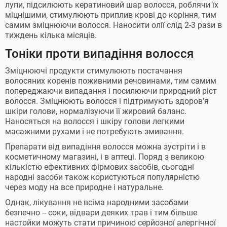
лупи, підсилюють кератиновий шар волосся, роблячи їх
міцнішими, стимулюють приплив крові до коріння, тим
самим зміцнюючи волосся. Наносити олії слід 2-3 рази в
тиждень кілька місяців.
Тоніки проти випадіння волосся
Зміцнюючі продукти стимулюють постачання
волосяних коренів поживними речовинами, тим самим
попереджаючи випадання і посилюючи природний ріст
волосся. Зміцнюють волосся і підтримують здоров'я
шкіри голови, нормалізуючи її жировий баланс.
Наносяться на волосся і шкіру голови легкими
масажними рухами і не потребують змивання.
Препарати від випадіння волосся можна зустріти і в
косметичному магазині, і в аптеці. Поряд з великою
кількістю ефективних фірмових засобів, сьогодні
народні засоби також користуються популярністю
через моду на все природне і натуральне.
Однак, лікування не всіма народними засобами
безпечно -- соки, відвари деяких трав і тим більше
настойки можуть стати причиною серйозної алергічної