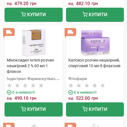
479.20
грн
482.10
грн
від
від
КУПИТИ
КУПИТИ
Міноксидил Інтелі розчин
Капсиол розчин нашкірний,
нашкірний 2 % 60 мл 1
спиртовий 10 мл 8 флаконів
флакон
Індастріал Фармасеутікал
Фітофарм
Кантабріа
Є в наявності
Є в наявності
490.10
грн
522.00
грн
від
від
КУПИТИ
КУПИТИ