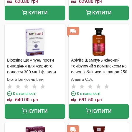
620.80
грн
629.80
грн
від
від
КУПИТИ
КУПИТИ
Bioxsine Шампунь проти
Apivita Шампунь жіночий
випадіння для жирного
тонізуючий з комплексом на
волосся 300 мл 1 флакон
основі обліпихи та лавра 250
мл 1 флакон
Біота Біткісель Іляч
Апівіта С.А.
Є в наявності
Є в наявності
640.00
грн
691.50
грн
від
від
КУПИТИ
КУПИТИ