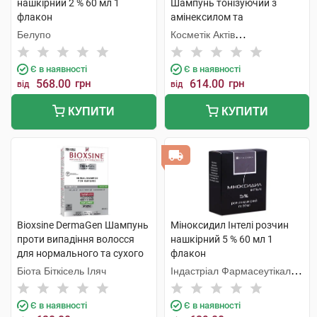
нашкірний 2 % 60 мл 1
Шампунь тонізуючий з
флакон
амінексилом та
ніацинамідом для боротьби
Белупо
Косметік Актів
з випадінням волосся 200
Інтернаціональ
мл 1 флакон
Є в наявності
Є в наявності
568.00
грн
614.00
грн
від
від
КУПИТИ
КУПИТИ
Bioxsine DermaGen Шампунь
Міноксидил Інтелі розчин
проти випадіння волосся
нашкірний 5 % 60 мл 1
для нормального та сухого
флакон
волосся 300 мл 1 флакон
Біота Біткісель Іляч
Індастріал Фармасеутікал
Кантабріа
Є в наявності
Є в наявності