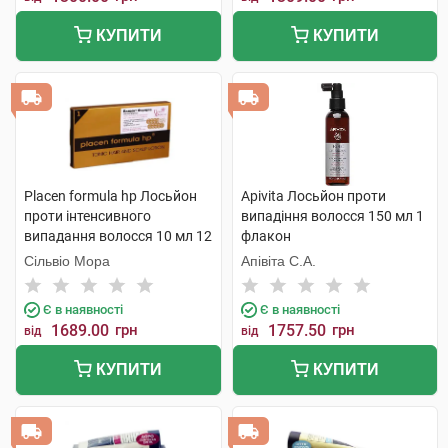
КУПИТИ
КУПИТИ
Placen formula hp Лосьйон
Apivita Лосьйон проти
проти інтенсивного
випадіння волосся 150 мл 1
випадання волосся 10 мл 12
флакон
ампул
Сільвіо Мора
Апівіта С.А.
Є в наявності
Є в наявності
1689.00
грн
1757.50
грн
від
від
КУПИТИ
КУПИТИ