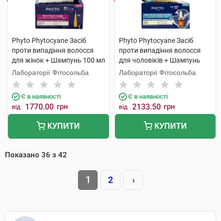
Phyto Phytocyane Засіб
Phyto Phytocyane Засіб
проти випадіння волосся
проти випадіння волосся
для жінок + Шампунь 100 мл
для чоловіків + Шампунь
1 набір
100 мл 1 набір
Лабораторії Фітосольба
Лабораторії Фітосольба
Є в наявності
Є в наявності
1770.00
грн
2133.50
грн
від
від
КУПИТИ
КУПИТИ
Показано
36
з
42
1
2
›