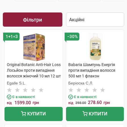
Фільтри
1+1=3
−30%
Original Botanic Anti-Hair Loss
Babaria Шампунь Енергія
Лосьйон проти випадіння
проти випадіння волосся
волосся жіночий 10 мл 12 шт
500 мл 1 флакон
Egalle S.L.
Беріоска С.Л.
Є в наявності
Є в наявності
278.60
1599.00
грн
грн
від
від
398.00
КУПИТИ
КУПИТИ