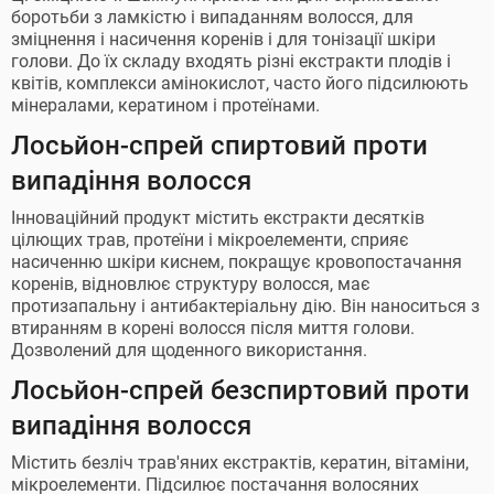
боротьби з ламкістю і випаданням волосся, для
зміцнення і насичення коренів і для тонізації шкіри
голови. До їх складу входять різні екстракти плодів і
квітів, комплекси амінокислот, часто його підсилюють
мінералами, кератином і протеїнами.
Лосьйон-спрей спиртовий проти
випадіння волосся
Інноваційний продукт містить екстракти десятків
цілющих трав, протеїни і мікроелементи, сприяє
насиченню шкіри киснем, покращує кровопостачання
коренів, відновлює структуру волосся, має
протизапальну і антибактеріальну дію. Він наноситься з
втиранням в корені волосся після миття голови.
Дозволений для щоденного використання.
Лосьйон-спрей безспиртовий проти
випадіння волосся
Містить безліч трав'яних екстрактів, кератин, вітаміни,
мікроелементи. Підсилює постачання волосяних