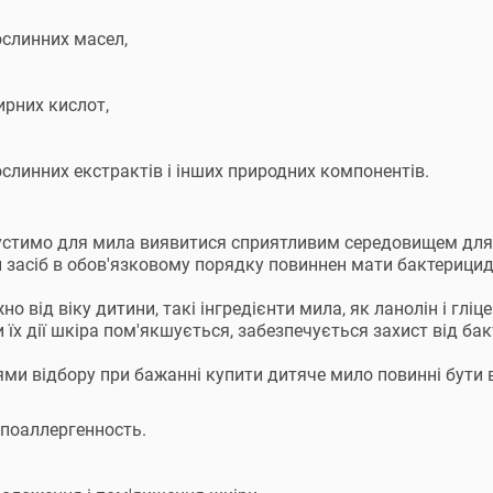
ослинних масел,
ирних кислот,
слинних екстрактів і інших природних компонентів.
стимо для мила виявитися сприятливим середовищем для з
 засіб в обов'язковому порядку повиннен мати бактерицид
о від віку дитини, такі інгредієнти мила, як ланолін і глі
 їх дії шкіра пом'якшується, забезпечується захист від бак
ями відбору при бажанні купити дитяче мило повинні бути 
ипоаллергенность.