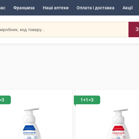
нас
Франшиза
Наші аптеки
Оплата і доставка
Акції
З
=3
1+1=3