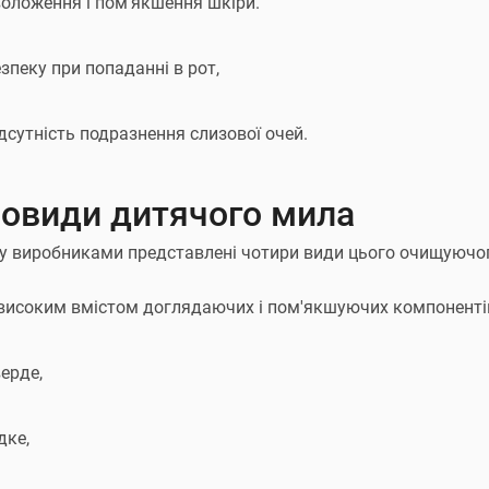
воложення і пом'якшення шкіри.
зпеку при попаданні в рот,
дсутність подразнення слизової очей.
новиди дитячого мила
у виробниками представлені чотири види цього очищуючог
 високим вмістом доглядаючих і пом'якшуючих компоненті
ерде,
дке,