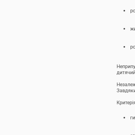
р
ж
ро
Неприпу
дитячий
Незалежн
Завдяки
Критері
г