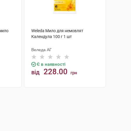
-мило
Weleda Мило для немовлят
Календула 100 г 1 шт
Веледа АГ
Є в наявності
228.00
від
грн
КУПИТИ