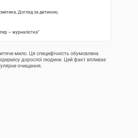
осметика, Догляд за дитиною,
епер — журналістка"
тяче мило. Ця специфічність обумовлена ​​
підермісу дорослої людини. Цей факт впливає
гулярне очищення.