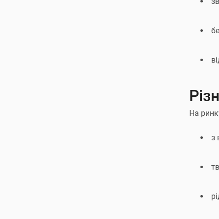
з
бе
ві
Різ
На ринк
з
тв
рі