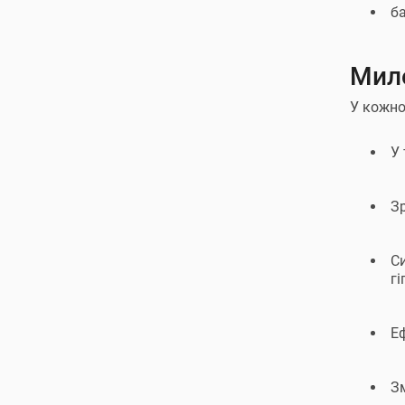
б
Мило
У кожної
У 
З
Си
гі
Е
Зм