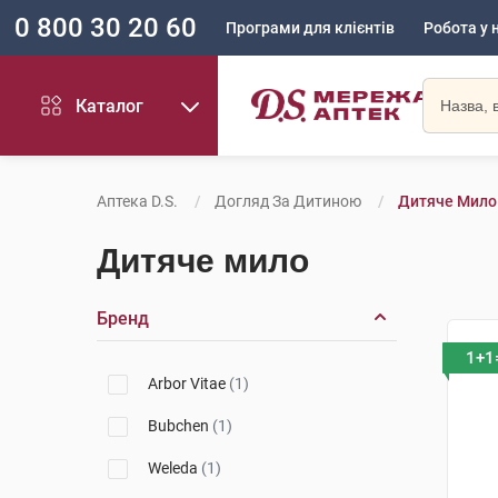
0 800 30 20 60
Програми для клієнтів
Робота у 
Каталог
Аптека D.S.
Догляд За Дитиною
Дитяче Мило
Дитяче мило
Бренд
1+1
Arbor Vitae
(1)
Bubchen
(1)
Weleda
(1)