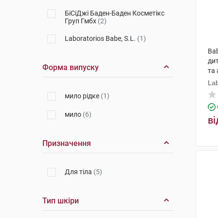
БіСіДжі Баден-Баден Косметікс
Груп Гмбх
(2)
Laboratorios Babe, S.L.
(1)
Bab
дит
Форма випуску
та 
фл
Lab
мило рідке
(1)
мило
(6)
ві
Призначення
Для тіла
(5)
Тип шкіри