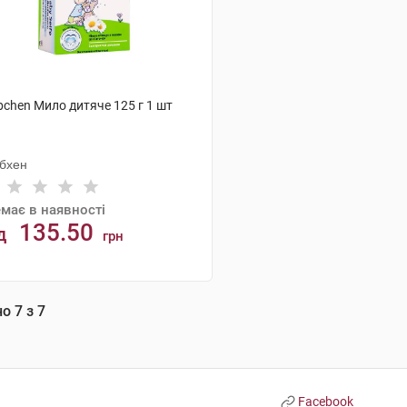
bchen Мило дитяче 125 г 1 шт
бхен
має в наявності
135.50
д
грн
АНАЛОГИ
но
7
з
7
Facebook