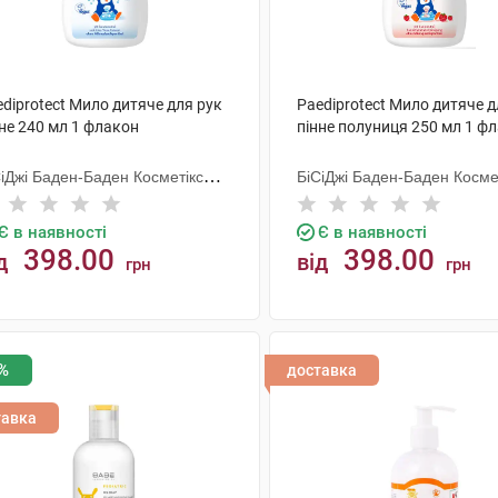
diprotect Мило дитяче для рук
Paediprotect Мило дитяче д
не 240 мл 1 флакон
пінне полуниця 250 мл 1 ф
СіДжі Баден-Баден Косметікс
БіСіДжі Баден-Баден Косме
уп Гмбх
Груп Гмбх
Є в наявності
Є в наявності
398.00
398.00
д
від
грн
грн
КУПИТИ
КУПИТИ
%
доставка
тавка