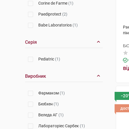
Corine de Farme
(1)
Paediprotect
(2)
Babe Laboratorios
(1)
Pae
пін
Серія
Бі
Гр
Pediatric
(1)
ві
Виробник
Фармаком
(1)
−20
Бюбхен
(1)
дос
Веледа АГ
(1)
Лабораторіес Сарбек
(1)