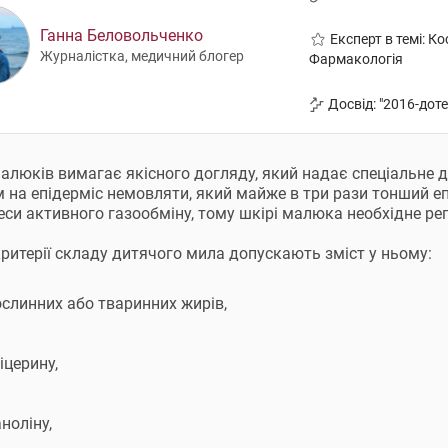
Ганна Беловольченко
Експерт в темі: К
Журналістка, медичний блогер
Фармакологія
Досвід: "2016-дот
алюків вимагає якісного догляду, який надає спеціальне ди
 на епідерміс немовляти, який майже в три рази тонший е
еси активного газообміну, тому шкірі малюка необхідне ре
критерії складу дитячого мила допускають зміст у ньому:
ослинних або тваринних жирів,
іцерину,
ноліну,