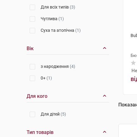
Для всіх типів
(3)
Чутлива
(1)
Суха та атопічна
(1)
Bu
Вік
Бю
з народження
(4)
Не
ві
0+
(1)
Для кого
Показа
Для дітей
(5)
Тип товарів