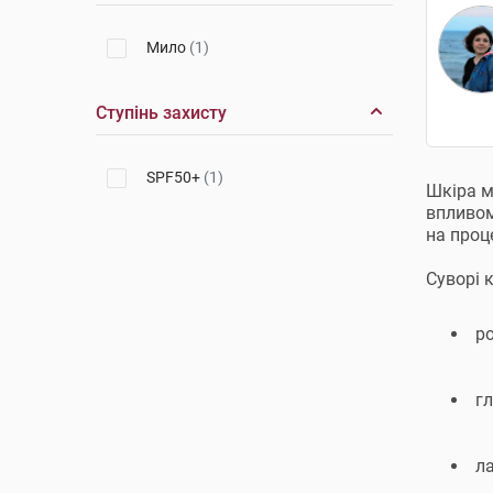
Мило
(1)
Ступінь захисту
SPF50+
(1)
Шкіра м
впливом
на проц
Суворі 
р
гл
ла