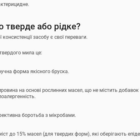
актерицидне.
 тверде або рідке?
 консистенції засобу є свої переваги.
твердого мила це:
ручна форма якісного бруска.
ровина на основі рослинних масел, що не містить добавок 
поалергенність.
фективна боротьба з мікробами.
іст до 15% масел (для твердих форм), які оберігають епіде