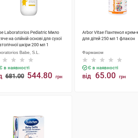
e Laboratorios Pediatric Мило
Arbor Vitae Пантенол крем
яче на олійній основі для сухої
для дітей 250 мл 1 флакон
атопічної шкіри 200 мл 1
акон
oratorios Babe, S.L.
Фармаком
Є в наявності
Є в наявності
544.80
65.00
д
681.00
від
грн
грн
КУПИТИ
КУПИТИ