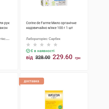
ля рук
Corine de Farme Мило органічне
лакон
надзвичайно м'яке 100 г 1 шт
тікс
Лабораторіес Сарбек
Є в наявності
229.60
від
328.00
грн
КУПИТИ
доставка