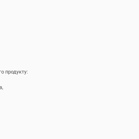
о продукту:
в,