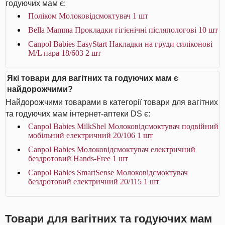
годуючих мам є:
Поліком Молоковідсмоктувач 1 шт
Bella Мamma Прокладки гiгiєнiчнi післяпологові 10 шт
Canpol Babies EasyStart Накладки на груди силіконові
M/L пара 18/603 2 шт
Які товари для вагітних та годуючих мам є
найдорожчими?
Найдорожчими товарами в категорії товари для вагітних
та годуючих мам інтернет-аптеки DS є:
Canpol Babies MilkShel Молоковідсмоктувач подвійний
мобільний електричний 20/106 1 шт
Canpol Babies Молоковідсмоктувач електричний
бездротовий Hands-Free 1 шт
Canpol Babies SmartSense Молоковідсмоктувач
бездротовий електричний 20/115 1 шт
Товари для вагітних та годуючих мам