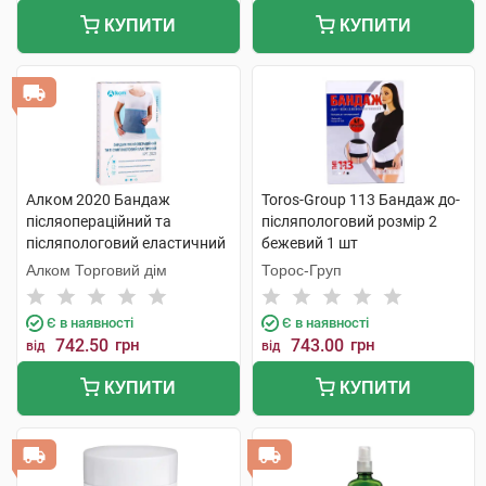
КУПИТИ
КУПИТИ
Алком 2020 Бандаж
Toros-Group 113 Бандаж до-
післяопераційний та
післяпологовий розмір 2
післяпологовий еластичний
бежевий 1 шт
розмір 1 1 шт
Алком Торговий дім
Торос-Груп
Є в наявності
Є в наявності
742.50
грн
743.00
грн
від
від
КУПИТИ
КУПИТИ