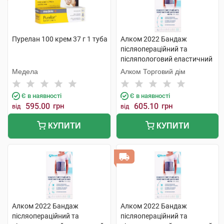
Пурелан 100 крем 37 г 1 туба
Алком 2022 Бандаж
післяопераційний та
післяпологовий еластичний
Євро розмір 5 1 шт
Медела
Алком Торговий дім
Є в наявності
Є в наявності
595.00
грн
605.10
грн
від
від
КУПИТИ
КУПИТИ
Алком 2022 Бандаж
Алком 2022 Бандаж
післяопераційний та
післяопераційний та