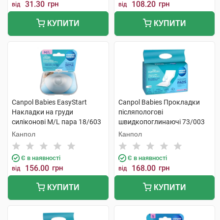
31.30
грн
108.20
грн
від
від
КУПИТИ
КУПИТИ
Canpol Babies EasyStart
Canpol Babies Прокладки
Накладки на груди
післяпологові
силіконові M/L пара 18/603
швидкопоглинаючі 73/003
2 шт
10 шт
Канпол
Канпол
Є в наявності
Є в наявності
156.00
грн
168.00
грн
від
від
КУПИТИ
КУПИТИ