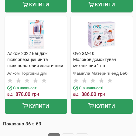
КУПИТИ
КУПИТИ
Алком 2022 Бандаж
Ovo GM-10
післяопераційний та
Молоковідсмоктувач
післяпологовий еластичний
механічний 1 шт
Євро розмір 7 1 шт
Алком Торговий дім
Фамілла Матерніті енд Бебі
Є в наявності
Є в наявності
878.00
грн
886.00
грн
від
від
КУПИТИ
КУПИТИ
Показано
36
з
63