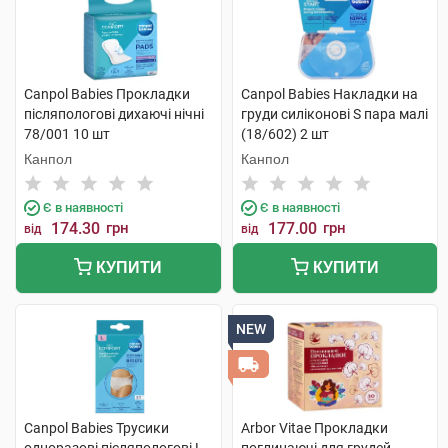
Canpol Babies Прокладки
Canpol Babies Накладки на
післяпологові дихаючі нічні
груди силіконові S пара малі
78/001 10 шт
(18/602) 2 шт
Канпол
Канпол
Є в наявності
Є в наявності
174.30
грн
177.00
грн
від
від
КУПИТИ
КУПИТИ
NEW
Canpol Babies Трусики
Arbor Vitae Прокладки