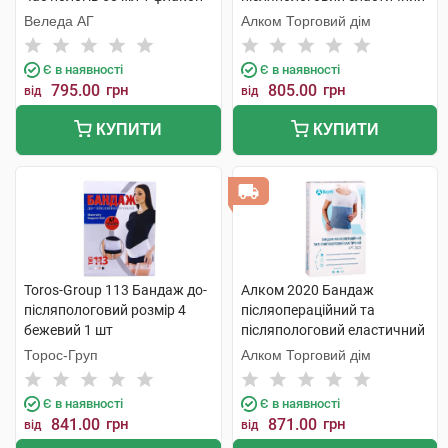
розмір 7 1 шт
Веледа АГ
Алком Торговий дім
Є в наявності
Є в наявності
795.00
грн
805.00
грн
від
від
КУПИТИ
КУПИТИ
Toros-Group 113 Бандаж до-
Алком 2020 Бандаж
післяпологовий розмір 4
післяопераційний та
бежевий 1 шт
післяпологовий еластичний
розмір 8 1 шт
Торос-Груп
Алком Торговий дім
Є в наявності
Є в наявності
841.00
грн
871.00
грн
від
від