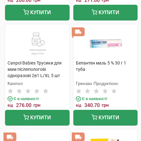
200.00
грн
271.00
грн
від
від
КУПИТИ
КУПИТИ
Canpol Babies Трусики для
Бепантен мазь 5 % 30 г 1
мам післяпологові
туба
одноразові 2в1 L/XL 5 шт
Канпол
Грензах Продуктіонс
Є в наявності
Є в наявності
276.00
грн
340.70
грн
від
від
КУПИТИ
КУПИТИ