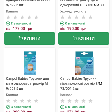
одноразові післяпологові L
поглинаючі для грудей
9/599 5 шт
одноразові 130х130 мм 30
шт
Канпол
Укрмедтекстиль
Є в наявності
Є в наявності
177.00
грн
190.00
грн
від
від
КУПИТИ
КУПИТИ
Canpol Babies Трусики для
Canpol Babies Трусики
мам одноразові розмір M
післяпологові розмір S/M
9/598 5 шт
73/001 2 шт
Канпол
Канпол
Є в наявності
Є в наявності