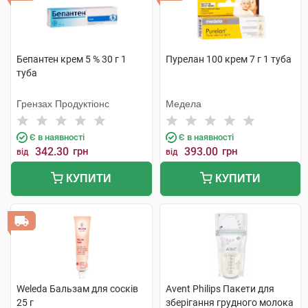
Бепантен крем 5 % 30 г 1
Пурелан 100 крем 7 г 1 туба
туба
Грензах Продуктіонс
Медела
Є в наявності
Є в наявності
342.30
грн
393.00
грн
від
від
КУПИТИ
КУПИТИ
Weleda Бальзам для сосків
Avent Philips Пакети для
25 г
зберігання грудного молока