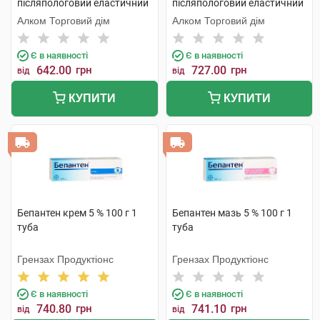
післяпологовий еластичний
післяпологовий еластичний
Євро розмір 5 1 шт
Євро розмір 2 1 шт
Алком Торговий дім
Алком Торговий дім
Є в наявності
Є в наявності
642.00
грн
727.00
грн
від
від
КУПИТИ
КУПИТИ
Бепантен крем 5 % 100 г 1
Бепантен мазь 5 % 100 г 1
туба
туба
Грензах Продуктіонс
Грензах Продуктіонс
Є в наявності
Є в наявності
740.80
грн
741.10
грн
від
від