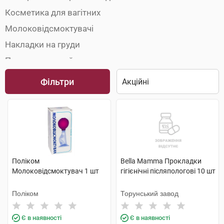
Косметика для вагітних
Молоковідсмоктувачі
Накладки на груди
Пакети та контейнери для молока
Пояси до- і післяпологові
Фільтри
Поліком
Bella Мamma Прокладки
Молоковідсмоктувач 1 шт
гiгiєнiчнi післяпологові 10 шт
Поліком
Торунський завод
Є в наявності
Є в наявності