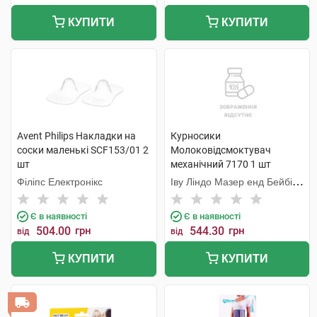
КУПИТИ
КУПИТИ
Avent Philips Накладки на
Курносики
соски маленькі SCF153/01 2
Молоковідсмоктувач
шт
механічний 7170 1 шт
Філіпс Електронікс
Іву Ліндо Мазер енд Бейбі
Продактс
Є в наявності
Є в наявності
504.00
грн
544.30
грн
від
від
КУПИТИ
КУПИТИ