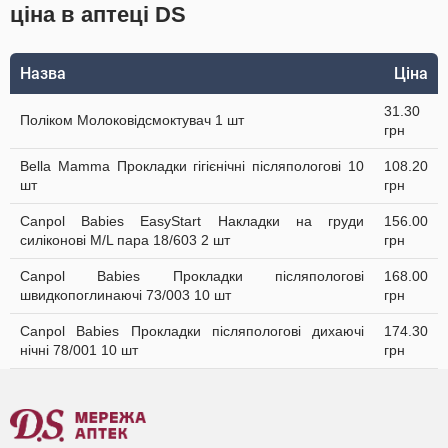
ціна в аптеці DS
Назва
Ціна
31.30
Поліком Молоковідсмоктувач 1 шт
грн
Bella Мamma Прокладки гiгiєнiчнi післяпологові 10
108.20
шт
грн
Canpol Babies EasyStart Накладки на груди
156.00
силіконові M/L пара 18/603 2 шт
грн
Canpol Babies Прокладки післяпологові
168.00
швидкопоглинаючі 73/003 10 шт
грн
Canpol Babies Прокладки післяпологові дихаючі
174.30
нічні 78/001 10 шт
грн