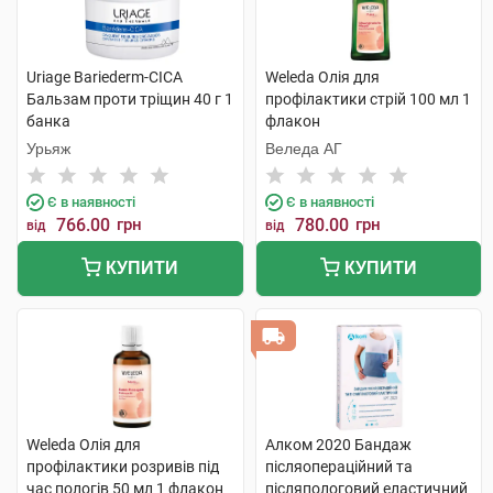
Uriage Bariederm-CICA
Weleda Олія для
Бальзам проти тріщин 40 г 1
профілактики стрій 100 мл 1
банка
флакон
Урьяж
Веледа АГ
Є в наявності
Є в наявності
766.00
грн
780.00
грн
від
від
КУПИТИ
КУПИТИ
Weleda Олія для
Алком 2020 Бандаж
профілактики розривів під
післяопераційний та
час пологів 50 мл 1 флакон
післяпологовий еластичний