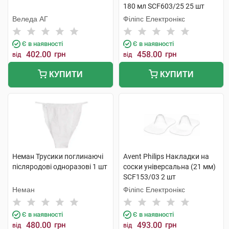
180 мл SCF603/25 25 шт
Веледа АГ
Філіпс Електронікс
Є в наявності
Є в наявності
402.00
грн
458.00
грн
від
від
КУПИТИ
КУПИТИ
Неман Трусики поглинаючі
Avent Philips Накладки на
післяродові одноразові 1 шт
соски універсальна (21 мм)
SCF153/03 2 шт
Неман
Філіпс Електронікс
Є в наявності
Є в наявності
480.00
грн
493.00
грн
від
від