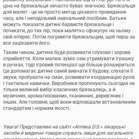
ціна на брязкальця нечасто буває значною. Брязкальця
для малят - це не просто метод цікавого проведення
часу, але і неподільний навчальний посібник. Батьки
можуть показати дитині барвисте брязкальце і
почекати, до тих пір, поки малятко сфокусує на ньому
свій інтерес. Потім погриміти брязкальцем, щоб перш за
все зацікавити його.
Таким чином, дитина буде розвивати слухове і зорове
сприйняття. Коли малюк зуміє сам утримувати іграшку
в ручках, тоді ігровий потенціал ще більше розшириться.
Це допомагає дитині самій вивчати її будову, слухати її
звуки, пробувати на смак, розвивати координацію рухів
і тактильні навички. Виробники пропонують сьогодні не
тільки великий вибір класичних брязкалець, а й
музичних, ароматизованих, тканинних, дерев'яних і
інших. Але головне, щоб вони відповідали встановленим
стандартам і нормам якості.
Увага! Представлені на сайті «Аптека D.S.» лікарські
засоби й медичні товари служать лише для загального