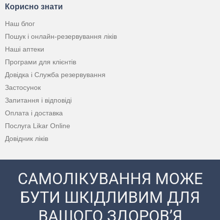
Корисно знати
Наш блог
Пошук і онлайн-резервування ліків
Наші аптеки
Програми для клієнтів
Довідка і Служба резервування
Застосунок
Запитання і відповіді
Оплата і доставка
Послуга Likar Online
Довідник ліків
САМОЛІКУВАННЯ МОЖЕ
БУТИ ШКІДЛИВИМ ДЛЯ
ВАШОГО ЗДОРОВ’Я