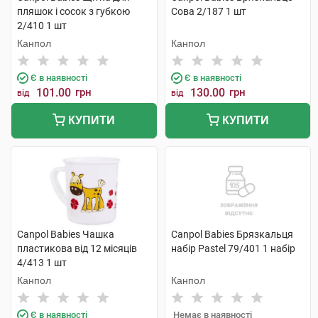
пляшок і сосок з губкою
Сова 2/187 1 шт
2/410 1 шт
Канпол
Канпол
Є в наявності
Є в наявності
101.00
грн
130.00
грн
від
від
КУПИТИ
КУПИТИ
Canpol Babies Чашка
Canpol Babies Брязкальця
пластикова від 12 місяців
набір Раstel 79/401 1 набір
4/413 1 шт
Канпол
Канпол
Є в наявності
Немає в наявності