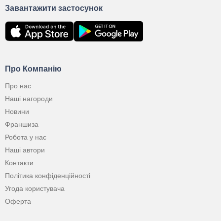
Завантажити застосунок
Про Компанію
Про нас
Наші нагороди
Новини
Франшиза
Робота у нас
Наші автори
Контакти
Політика конфіденційності
Угода користувача
Оферта