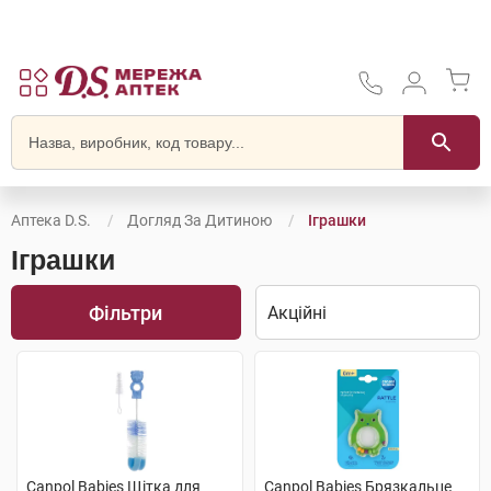
Аптека D.S.
Догляд За Дитиною
Іграшки
Іграшки
Фільтри
Canpol Babies Щітка для
Canpol Babies Брязкальце