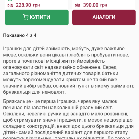
228.90
грн
390.00
грн
від
від
АНАЛОГИ
КУПИТИ
Показано
4
з
4
Іграшки для дітей займають, мабуть, дуже важливе
місце, оскільки вони цікаві і люблять пробувати нове,
проте в початкові місяці життя ймовірність
опановувати світ надзвичайно обмежена. Серед
загального різноманіття дитячих товарів батьки
можуть порекомендувати крихтам не такий вже
значний вибір забав, основний пункт в якому займають
брязкальця для немовлят.
Брязкальце - це перша іграшка, через яку малюк
починає пізнавати навколишній реальний світ.
Оскільки, невеликі ручки ще занадто мало розвинені,
щоб стримувати значні предмети, а мозок не дозрів до
складних конструкцій, внаслідок цього брязкальця для
дітей - самий послідовний варіант для першого етапу
розвитку візуальних і тактильних відчуттів. До того ж