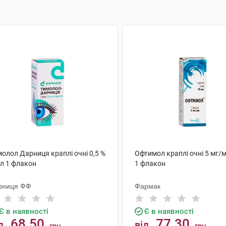
олол Дарниця краплі очні 0,5 %
Офтимол краплі очні 5 мг/
мл 1 флакон
1 флакон
рниця ФФ
Фармак
Є в наявності
Є в наявності
68.50
77.30
д
від