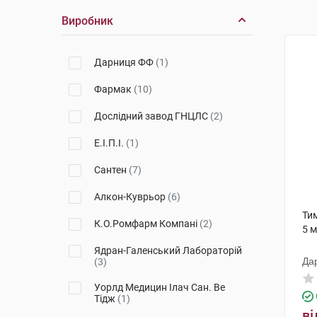
Виробник
Дарниця ФФ
(1)
Фармак
(10)
Дослідний завод ГНЦЛС
(2)
Е.І.П.І.
(1)
Сантен
(7)
Алкон-Куврьор
(6)
Тим
К.О.Ромфарм Компані
(2)
5 
Ядран-Галенський Лабораторій
Да
(3)
Уорлд Медицин Ілач Сан. Ве
Тідж
(1)
ві