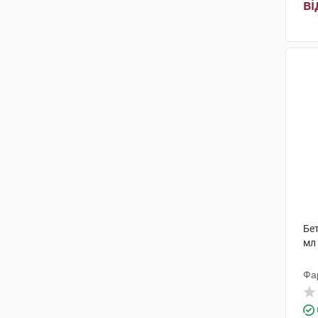
ві
ДМГ Італія
(1)
Ломафарм ГмбХ
(2)
Екселвізіон
(1)
Бауш енд Ломб Інкорпорейтед
(1)
ВІЗУфарма С.п.А.,Італія
(2)
Фармігея
(2)
Omikron Italia S.r.l.
(1)
Пфайзер Менюфекчуринг
Бельгія
(1)
Бет
мл
Фа