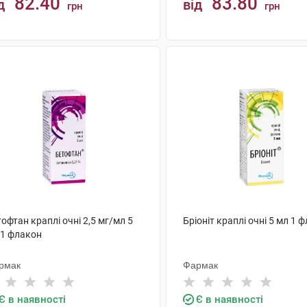
82.40
83.80
д
від
грн
грн
КУПИТИ
КУПИТИ
офтан краплі очні 2,5 мг/мл 5
Бріоніт краплі очні 5 мл 1 
 1 флакон
рмак
Фармак
Є в наявності
Є в наявності