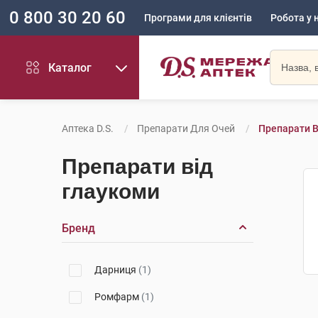
0 800 30 20 60
Програми для клієнтів
Робота у 
Каталог
Аптека D.S.
Препарати Для Очей
Препарати В
Препарати від
глаукоми
Бренд
Дарниця
(1)
Ромфарм
(1)