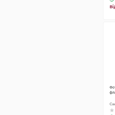
ві
Фот
фл
Са