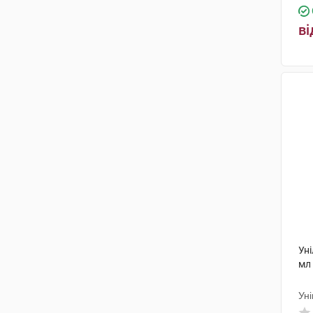
ві
Уні
мл
Ун