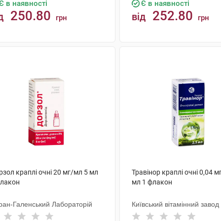
Є в наявності
Є в наявності
250.80
252.80
д
від
грн
грн
КУПИТИ
КУПИТИ
зол краплі очні 20 мг/мл 5 мл
Травінор краплі очні 0,04 м
флакон
мл 1 флакон
ран-Галенський Лабораторій
Київський вітамінний завод