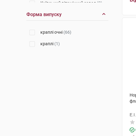
Київський вітамінний завод
(2)
Форма випуску
Фамар
(2)
Унімед Фарма
(3)
краплі очні
(66)
Сентісс Фарма
(4)
краплі
(1)
Аллерган Фармасьютікалз
(1)
К.Т. Ромфарм Компані
(4)
Балканфарма-Разград
(1)
Брусчеттіні
(1)
Нор
Варшавський ФЗ Польфа АТ
(3)
фл
Варшавський ФЗ Польфа
(1)
Е.І
Ромфарм Компані
(1)
Фарматен
(1)