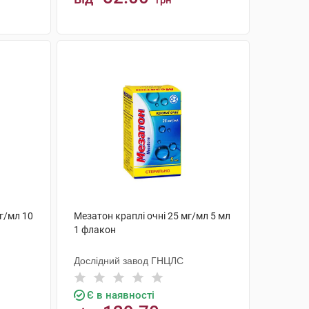
грн
КУПИТИ
мг/мл 10
Мезатон краплі очні 25 мг/мл 5 мл
1 флакон
Дослідний завод ГНЦЛС
Є в наявності