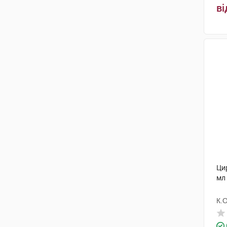
ві
Цир
мл
К.