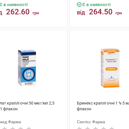
Є в наявності
Є в наявності
262.60
264.50
д
від
грн
грн
КУПИТИ
КУПИТИ
лат краплі очні 50 мкг/мл 2,5
Бринекс краплі очні 1 % 5 м
 1 флакон
флакон
імед Фарма
Сентісс Фарма