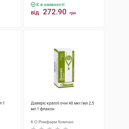
Є в наявності
272.90
від
грн
КУПИТИ
л 1
Даверіс краплі очні 40 мкг/мл 2,5
мл 1 флакон
К.О.Ромфарм Компані