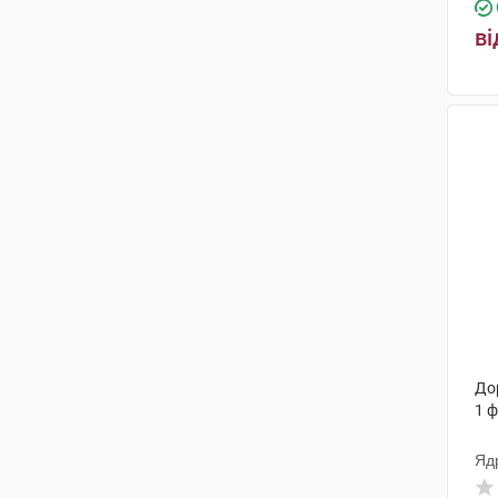
ві
Дор
1 
Яд