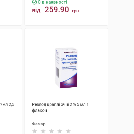
Є в наявності
259.90
від
грн
КУПИТИ
г/мл 2,5
Резлод краплі очні 2 % 5 мл 1
флакон
Фамар