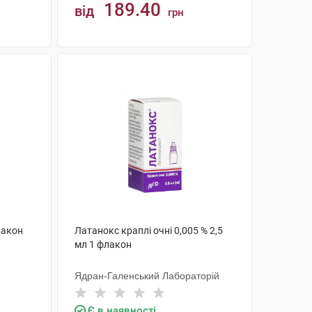
189.40
від
грн
КУПИТИ
лакон
Латанокс краплі очні 0,005 % 2,5
мл 1 флакон
Ядран-Галенський Лабораторій
Є в наявності