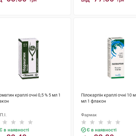
грн
грн
КУПИТИ
КУПИТИ
матин краплі очні 0,5 % 5 мл 1
Пілокарпін краплі очні 10 
акон
мл 1 флакон
.П.І.
Фармак
Є в наявності
Є в наявності