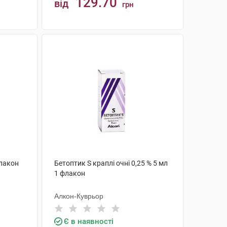
129.70
від
грн
КУПИТИ
флакон
Бетоптик S краплі очні 0,25 % 5 мл
1 флакон
Алкон-Куврьор
Є в наявності