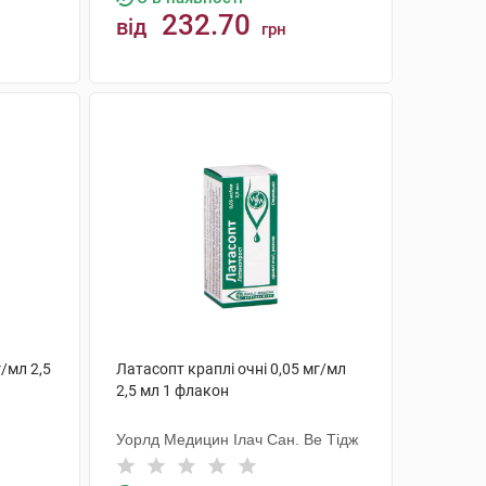
232.70
від
грн
КУПИТИ
г/мл 2,5
Латасопт краплі очні 0,05 мг/мл
2,5 мл 1 флакон
Уорлд Медицин Ілач Сан. Ве Тідж