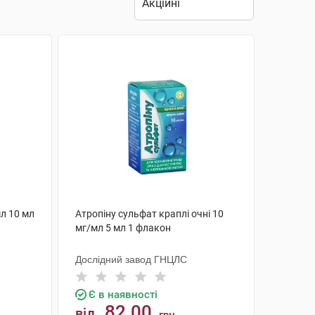
мл 10 мл
Атропіну сульфат краплі очні 10
мг/мл 5 мл 1 флакон
Дослідний завод ГНЦЛС
Є в наявності
82.00
від