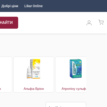
Добрі ціни
Likar Online
НАЙТИ
о
Альфа-Бріон
Атропіну сульфат