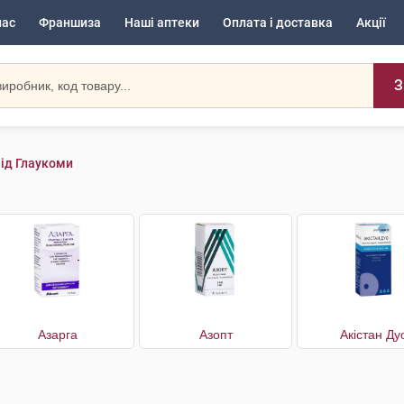
нас
Франшиза
Наші аптеки
Оплата і доставка
Акції
З
ід Глаукоми
Азарга
Азопт
Акістан Ду