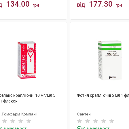
134.00
177.30
д
від
грн
грн
КУПИТИ
КУПИТИ
елакс краплі очні 10 мг/мл 5
Фотил краплі очні 5 мл 1 ф
 1 флакон
О.Ромфарм Компані
Сантен
Є в наявності
Є в наявності