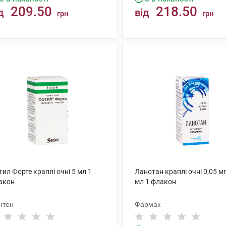
209.50
218.50
д
від
грн
грн
КУПИТИ
КУПИТИ
ил Форте краплі очні 5 мл 1
Ланотан краплі очні 0,05 м
акон
мл 1 флакон
нтен
Фармак