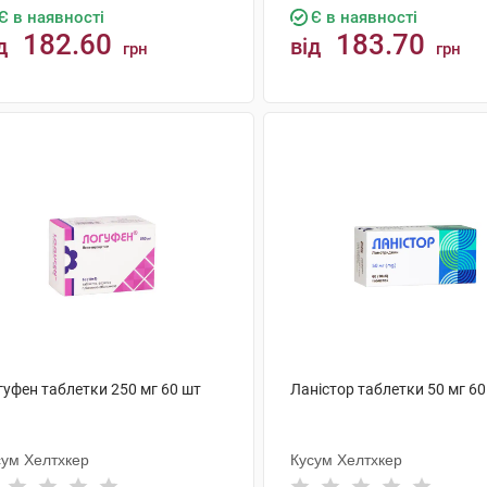
Є в наявності
Є в наявності
182.60
183.70
д
від
грн
грн
КУПИТИ
КУПИТИ
гуфен таблетки 250 мг 60 шт
Ланістор таблетки 50 мг 60
сум Хелтхкер
Кусум Хелтхкер