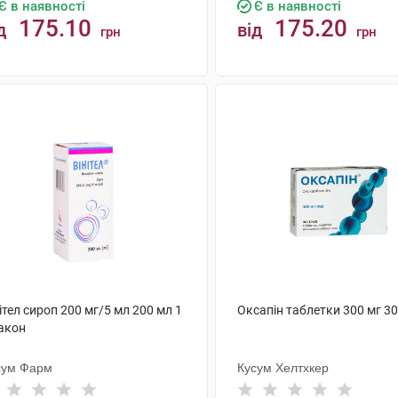
Є в наявності
Є в наявності
175.10
175.20
д
від
грн
грн
КУПИТИ
КУПИТИ
ітел сироп 200 мг/5 мл 200 мл 1
Оксапін таблетки 300 мг 3
акон
сум Фарм
Кусум Хелтхкер