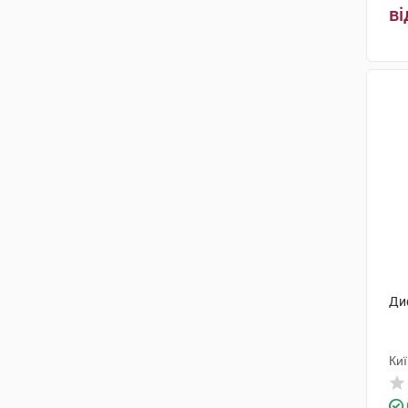
Гедеон Ріхтер
(2)
ві
ЮСБ Фарма
(3)
Г.Л.Фарма
(3)
Польфарма
(2)
Патеон
(2)
НекстФарма
(1)
Ди
Киї