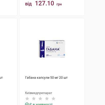
127.10
від
грн
КУПИТИ
шт
Габана капсули 50 мг 20 шт
Київмедпрепарат
Є в наявності