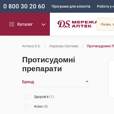
0 800 30 20 60
Програми для клієнтів
Робота у 
Каталог
Аптека D.S.
Нервова Система
Протисудомні 
Протисудомні
препарати
Бренд
Здоров'я
(1)
Асіно
(8)