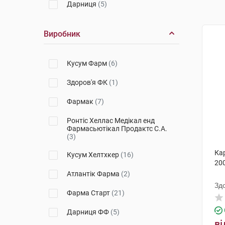
Дарниця
(5)
Виробник
Кусум Фарм
(6)
Здоров'я ФК
(1)
Фармак
(7)
Ронтіс Хеллас Медікал енд
Фармасьютікал Продактс С.А.
(3)
Ка
Кусум Хелтхкер
(16)
200
Атлантік Фарма
(2)
Зд
Фарма Старт
(21)
Дарниця ФФ
(5)
ві