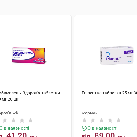
рбамазепін Здоров'я таблетки
Епілептал таблетки 25 мг 3
 мг 20 шт
оров'я ФК
Фармак
Є в наявності
Є в наявності
41.20
89.00
д
від