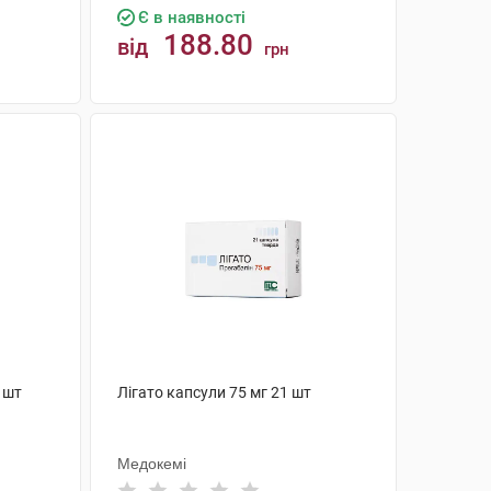
Є в наявності
188.80
від
грн
КУПИТИ
 шт
Лігато капсули 75 мг 21 шт
Медокемі