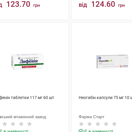
123.70
124.60
д
від
грн
грн
КУПИТИ
КУПИТИ
фенін таблетки 117 мг 60 шт
Неогабін капсули 75 мг 10 
вський вітамінний завод
Фарма Старт
Є в наявності
Є в наявності