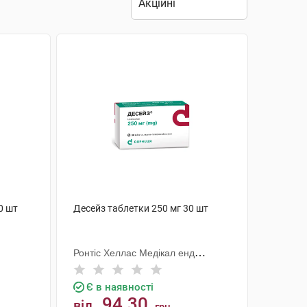
0 шт
Десейз таблетки 250 мг 30 шт
Ронтіс Хеллас Медікал енд
Фармасьютікал Продактс С.А.
Є в наявності
94.30
від