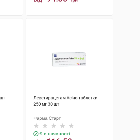
грн
КУПИТИ
 шт
Леветирацетам Асіно таблетки
250 мг 30 шт
Фарма Старт
Є в наявності