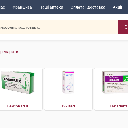
нас
Франшиза
Наші аптеки
Оплата і доставка
Акції
З
Препарати
Бензонал IC
Вінітел
Габалепт