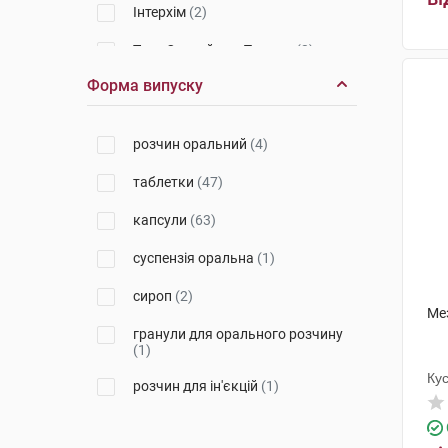
Інтерхім
(2)
Тева Оперейшнз Поланд
(3)
Форма випуску
Київський вітамінний завод
(1)
Київмедпрепарат
(1)
розчин оральний
(4)
Новартіс Фарма
(1)
таблетки
(47)
Алкалоїд АД-Скоп'є
(1)
капсули
(63)
Медокемі
(2)
суспензія оральна
(1)
Юнітер Ліквід Мануфекчурінг
(1)
сироп
(2)
Ме
Лек Фармацевтична компанія
гранули для орального розчину
(3)
(1)
Ку
Маріфарм
(3)
розчин для ін'єкцій
(1)
Уорлд Медицин Ілач Сан. Ве
Тідж
(1)