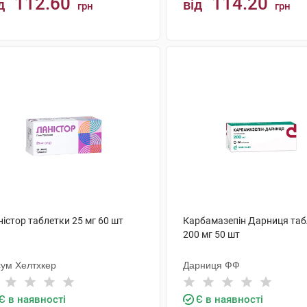
112.60
114.20
д
від
грн
грн
КУПИТИ
КУПИТИ
істор таблетки 25 мг 60 шт
Карбамазепін Дарниця таб
200 мг 50 шт
сум Хелтхкер
Дарниця ФФ
Є в наявності
Є в наявності