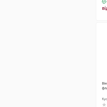
ві
Він
фл
Ку