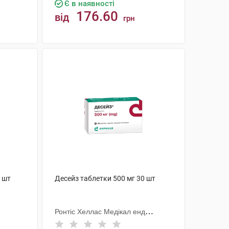
Є в наявності
176.60
від
грн
КУПИТИ
0 шт
Десейз таблетки 500 мг 30 шт
Ронтіс Хеллас Медікал енд
Фармасьютікал Продактс С.А.