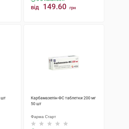
149.60
від
грн
КУПИТИ
 шт
Карбамазепін-ФС таблетки 200 мг
50 шт
Фарма Старт