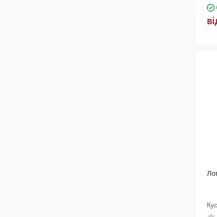
ві
Ло
Ку