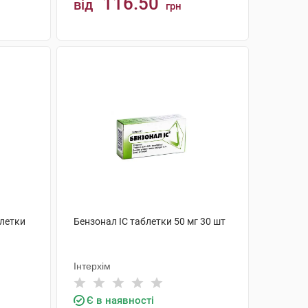
116.50
від
грн
КУПИТИ
летки
Бензонал IC таблетки 50 мг 30 шт
Інтерхім
Є в наявності