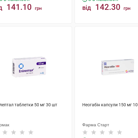
141.10
142.30
д
від
грн
грн
КУПИТИ
КУПИТИ
лептал таблетки 50 мг 30 шт
Неогабін капсули 150 мг 10
рмак
Фарма Старт