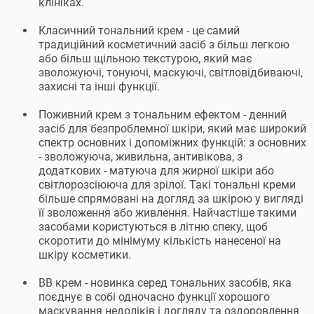
клініках.
Класичний тональний крем - це самий
традиційний косметичний засіб з більш легкою
або більш щільною текстурою, який має
зволожуючі, тонуючі, маскуючі, світловідбиваючі,
захисні та інші функції.
Поживний крем з тональним ефектом - денний
засіб для безпроблемної шкіри, який має широкий
спектр основних і допоміжних функцій: з основних
- зволожуюча, живильна, антивікова, з
додаткових - матуюча для жирної шкіри або
світлорозсіююча для зрілої. Такі тональні креми
більше спрямовані на догляд за шкірою у вигляді
її зволоження або живлення. Найчастіше такими
засобами користуються в літню спеку, щоб
скоротити до мінімуму кількість нанесеної на
шкіру косметики.
ВВ крем - новинка серед тональних засобів, яка
поєднує в собі одночасно функції хорошого
маскування недоліків і догляду та оздоровлення