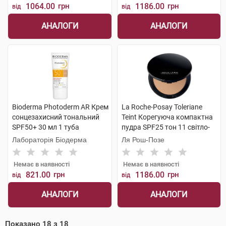
1064.00
грн
1186.00
грн
від
від
АНАЛОГИ
АНАЛОГИ
Bioderma Photoderm AR Крем
La Roche-Posay Toleriane
сонцезахисний тональний
Teint Корегуюча компактна
SPF50+ 30 мл 1 туба
пудра SPF25 тон 11 світло-
бежевий 9,5 г 1 шт
Лабораторія Біодерма
Ля Рош-Позе
Немає в наявності
Немає в наявності
821.00
грн
1186.00
грн
від
від
АНАЛОГИ
АНАЛОГИ
Показано
18
з
18