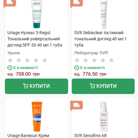
Uriage Hyseac 3-Regul
SVR Sebiaclear Активний
Тональний універсальний
тональний догляд 40 мл 1
догляд SPF-30 40 мл 1 туба
туба
Урьяж
Ляборатуар SVR
Є в наявності
Є в наявності
708.00
грн
776.50
грн
від
від
КУПИТИ
КУПИТИ
Uriage Bariesun Крем
SVR Sensifine AR