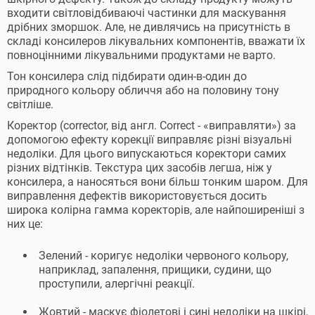
входити світловідбиваючі частинки для маскування
дрібних зморшок. Але, не дивлячись на присутність в
складі консилеров лікувальних компонентів, вважати їх
повноцінними лікувальними продуктами не варто.
Тон консилера слід підбирати один-в-один до
природного кольору обличчя або на половину тону
світліше.
Коректор (corrector, від англ. Correct - «виправляти») за
допомогою ефекту корекції виправляє різні візуальні
недоліки. Для цього випускаються коректори самих
різних відтінків. Текстура цих засобів легша, ніж у
консилера, а наносяться вони більш тонким шаром. Для
виправлення дефектів використовується досить
широка колірна гамма коректорів, але найпоширеніші з
них це:
Зелений - коригує недоліки червоного кольору,
наприклад, запалення, прищики, судини, що
проступили, алергічні реакції.
Жовтий - маскує фіолетові і сині недоліки на шкірі,