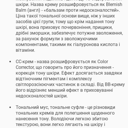
шкіри. Назва крему розшифровується як Blemish
Balm (англ) - «бальзам проти недосконалостей».
Ціна такої тональної основи вище, ніж у інших
засобів цієї групи, тому що крім надання тону
шкірі, вона приховує почервоніння, прищики,
дрібні зморшки, забезпечує потужне зволоження,
за рахунок формули з зволожуючими
компонентами, такими як гіалуронова кислота і
вітаміни.
СС-крем - назва розшифровується як Color
Corrector, що говорить про його призначення -
корекція тону шкіри. Ефект досягається завдяки
відтіночним пігментам і комплексу
світлорозсіюючих частинок в складі. Від ВВ-крему
його відрізняє менший ефект в приховуванні
недосконалостей шкіри.
Тональний мус, тональне суфле - це різновиди
тональних кремів для полегшення щоденного
нанесення тону. Володіючи легкою збитою
текстурою, вони легко лягають на шкіру і