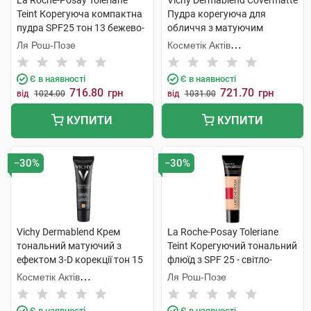
La Roche-Posay Toleriane
Vichy Dermablend Covermatte
Teint Корегуюча компактна
Пудра корегуюча для
пудра SPF25 тон 13 бежево-
обличчя з матуючим
пісочний 9,5 г 1 шт
ефектом SPF-25 відтінок
Ля Рош-Позе
Косметік Актів
№15 9,5 г 1 шт
Інтернаціональ
Є в наявності
Є в наявності
716.80
721.70
грн
грн
від
1024.00
від
1031.00
КУПИТИ
КУПИТИ
−30%
−30%
Vichy Dermablend Крем
La Roche-Posay Toleriane
тональний матуючий з
Teint Корегуючий тональний
ефектом 3-D корекції тон 15
флюїд з SPF 25 - світло-
30 мл 1 туба
бежевий 30 мл 1 туба
Косметік Актів
Ля Рош-Позе
Інтернаціональ
Є в наявності
Є в наявності