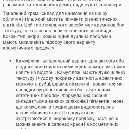
різноманіття тональних кремів, види пудр і консилери.
Тональний крем - склад для нанесення на шкіру
обличчя і тіла, який містить пігменти різних тілесних
відтінків. Цей тип тонального засобу має кремоподібну
текстуру, але включає велику кількість різновидів.
Кожен тип шкіри і кожна індивідуальна проблема
мають можливість підбору свого варіанту
косметичного продукту:
Камуфляж - це ідеальний варіант для акторів або
людей з явно вираженими недоліками, помітними
навіть на відстані. Камуфляжі мають дуже щільну
текстуру і чудову покривну здатність, ефективно
маскують рубці, шрами, пігментні і родимі плями,
наслідки вугрової висипки і багатьох інших
естетичних проблем. Формула цих засобів
складається з важких силіконів і пігментів, через
що камуфляжі з труднощами видаляються з
шкіри обличчя і тіла. Ці продукти не
зустрічаються в широкому продажу, частіше їх
можна знайти в салонах краси і в косметичних