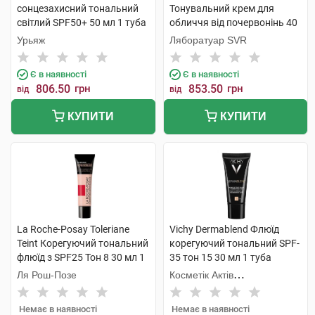
сонцезахисний тональний
Тонувальний крем для
світлий SPF50+ 50 мл 1 туба
обличчя від почервонінь 40
мл 1 флакон
Урьяж
Ляборатуар SVR
Є в наявності
Є в наявності
806.50
грн
853.50
грн
від
від
КУПИТИ
КУПИТИ
La Roche-Posay Toleriane
Vichy Dermablend Флюїд
Teint Корегуючий тональний
корегуючий тональний SPF-
флюїд з SPF25 Тон 8 30 мл 1
35 тон 15 30 мл 1 туба
туба
Ля Рош-Позе
Косметік Актів
Інтернаціональ
Немає в наявності
Немає в наявності