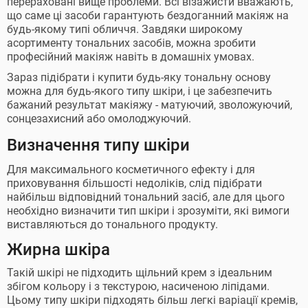
перераховані вище проблеми. Всі візажисти вважають,
що саме ці засоби гарантують бездоганний макіяж на
будь-якому типі обличчя. Завдяки широкому
асортименту тональних засобів, можна зробити
професійний макіяж навіть в домашніх умовах.
Зараз підібрати і купити будь-яку тональну основу
можна для будь-якого типу шкіри, і це забезпечить
бажаний результат макіяжу - матуючий, зволожуючий,
сонцезахисний або омолоджуючий.
Визначення типу шкіри
Для максимального косметичного ефекту і для
приховування більшості недоліків, слід підібрати
найбільш відповідний тональний засіб, але для цього
необхідно визначити тип шкіри і зрозуміти, які вимоги
виставляються до тонального продукту.
Жирна шкіра
Такій шкірі не підходить щільний крем з ідеальним
збігом кольору і з текстурою, насиченою ліпідами.
Цьому типу шкіри підходять більш легкі варіації кремів,