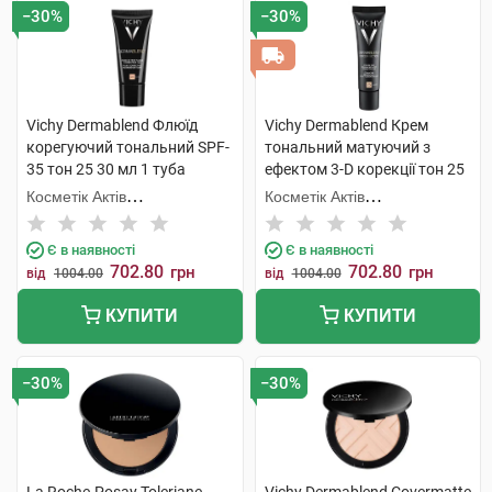
−30%
−30%
Vichy Dermablend Флюїд
Vichy Dermablend Крем
корегуючий тональний SPF-
тональний матуючий з
35 тон 25 30 мл 1 туба
ефектом 3-D корекції тон 25
30 мл 1 туба
Косметік Актів
Косметік Актів
Інтернаціональ
Інтернаціональ
Є в наявності
Є в наявності
702.80
702.80
грн
грн
від
1004.00
від
1004.00
КУПИТИ
КУПИТИ
−30%
−30%