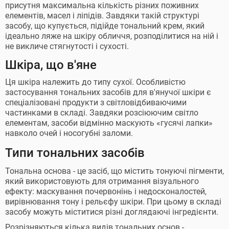
присутня максимальна кількість різних поживних
елементів, масел і ліпідів. Завдяки такій структурі
засобу, що купується, підійде тональний крем, який
ідеально ляже на шкіру обличчя, розподілитися на ній і
не викличе стягнутості і сухості.
Шкіра, що в'яне
Ця шкіра належить до типу сухої. Особливістю
застосування тональних засобів для в'янучої шкіри є
спеціалізовані продукти з світловідбиваючими
частинками в складі. Завдяки розсіюючим світло
елементам, засоби відмінно маскують «гусячі лапки»
навколо очей і носогубні заломи.
Типи тональних засобів
Тональна основа - це засіб, що містить тонуючі пігменти,
який використовують для отримання візуального
ефекту: маскування почервонінь і недосконалостей,
вирівнювання тону і рельєфу шкіри. При цьому в складі
засобу можуть міститися різні доглядаючі інгредієнти.
Розрізняються кілька видів тональних основ -