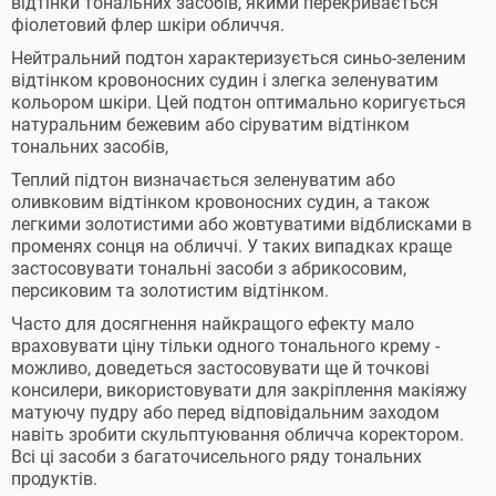
відтінки тональних засобів, якими перекривається
фіолетовий флер шкіри обличчя.
Нейтральний подтон характеризується синьо-зеленим
відтінком кровоносних судин і злегка зеленуватим
кольором шкіри. Цей подтон оптимально коригується
натуральним бежевим або сіруватим відтінком
тональних засобів,
Теплий підтон визначається зеленуватим або
оливковим відтінком кровоносних судин, а також
легкими золотистими або жовтуватими відблисками в
променях сонця на обличчі. У таких випадках краще
застосовувати тональні засоби з абрикосовим,
персиковим та золотистим відтінком.
Часто для досягнення найкращого ефекту мало
враховувати ціну тільки одного тонального крему -
можливо, доведеться застосовувати ще й точкові
консилери, використовувати для закріплення макіяжу
матуючу пудру або перед відповідальним заходом
навіть зробити скульптуювання обличча коректором.
Всі ці засоби з багаточисельного ряду тональних
продуктів.