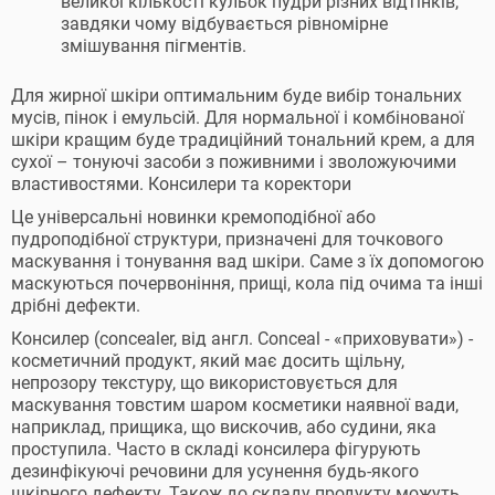
великої кількості кульок пудри різних відтінків,
завдяки чому відбувається рівномірне
змішування пігментів.
Для жирної шкіри оптимальним буде вибір тональних
мусів, пінок і емульсій. Для нормальної і комбінованої
шкіри кращим буде традиційний тональний крем, а для
сухої – тонуючі засоби з поживними і зволожуючими
властивостями. Консилери та коректори
Це універсальні новинки кремоподібної або
пудроподібної структури, призначені для точкового
маскування і тонування вад шкіри. Саме з їх допомогою
маскуються почервоніння, прищі, кола під очима та інші
дрібні дефекти.
Консилер (concealer, від англ. Conceal - «приховувати») -
косметичний продукт, який має досить щільну,
непрозору текстуру, що використовується для
маскування товстим шаром косметики наявної вади,
наприклад, прищика, що вискочив, або судини, яка
проступила. Часто в складі консилера фігурують
дезинфікуючі речовини для усунення будь-якого
шкірного дефекту. Також до складу продукту можуть