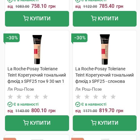
758.10
785.40
грн
грн
від
1083.00
від
1122.00
КУПИТИ
КУПИТИ
−30%
−30%
La Roche-Posay Toleriane
La Roche-Posay Toleriane
Teint Корегуючий тональний
Teint Корегуючий тональний
флюїд з SPF25 тон 9 30 мл 1
флюїд з SPF25 - слонова
туба
кістка 30 мл 1 туба
Ля Рош-Позе
Ля Рош-Позе
Є в наявності
Є в наявності
800.10
819.70
грн
грн
від
1143.00
від
1171.00
КУПИТИ
КУПИТИ