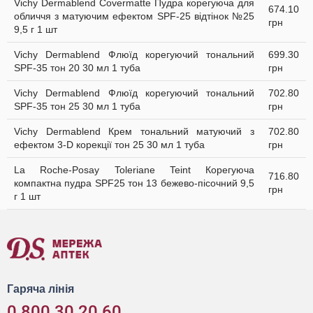
Vichy Dermablend Covermatte Пудра корегуюча для
674.10
обличчя з матуючим ефектом SPF-25 відтінок №25
грн
9,5 г 1 шт
Vichy Dermablend Флюїд корегуючий тональний
699.30
SPF-35 тон 20 30 мл 1 туба
грн
Vichy Dermablend Флюїд корегуючий тональний
702.80
SPF-35 тон 25 30 мл 1 туба
грн
Vichy Dermablend Крем тональний матуючий з
702.80
ефектом 3-D корекції тон 25 30 мл 1 туба
грн
La Roche-Posay Toleriane Teint Корегуюча
716.80
компактна пудра SPF25 тон 13 бежево-пісочний 9,5
грн
г 1 шт
Гаряча лінія
0 800 30 20 60