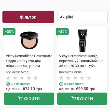
Фільтри
−30%
−30%
Vichy Dermablend Covermatte
Vichy Dermablend Флюїд
Пудра корегуюча для
корегуючий тональний SPF-
обличчя з матуючим
35 тон 20 30 мл 1 туба
ефектом SPF-25 відтінок
Косметік Актів
Косметік Актів
№25 9,5 г 1 шт
Інтернаціональ
Інтернаціональ
Є в наявності
Є в наявності
674.10
699.30
грн
грн
від
963.00
від
999.00
КУПИТИ
КУПИТИ