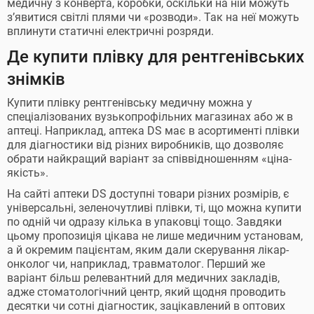
медичну з конверта, коробки, оскільки на ній можуть
з’явитися світлі плями чи «розводи». Так на неї можуть
вплинути статичні електричні розряди.
Де купити плівку для рентгенівських
знімків
Купити плівку рентгенівську медичну можна у
спеціалізованих вузькопрофільних магазинах або ж в
аптеці. Наприклад, аптека DS має в асортименті плівки
для діагностики від різних виробників, що дозволяє
обрати найкращий варіант за співвідношенням «ціна-
якість».
На сайті аптеки DS доступні товари різних розмірів, є
універсальні, зеленочутливі плівки, ті, що можна купити
по одній чи одразу кілька в упаковці тощо. Завдяки
цьому пропозиція цікава не лише медичним установам,
а й окремим пацієнтам, яким дали скерування лікар-
онколог чи, наприклад, травматолог. Перший же
варіант більш релевантний для медичних закладів,
адже стоматологічний центр, який щодня проводить
десятки чи сотні діагностик, зацікавлений в оптових