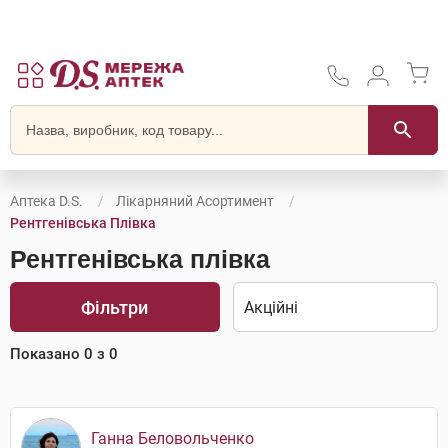
Аптека D.S.
Лікарняний Асортимент
Рентгенівська Плівка
Рентгенівська плівка
Фільтри
Показано
0
з
0
Ганна Беловольченко