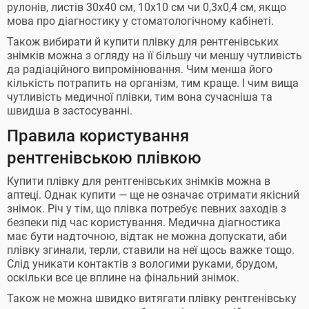
рулонів, листів 30х40 см, 10х10 см чи 0,3х0,4 см, якщо
мова про діагностику у стоматологічному кабінеті.
Також вибирати й купити плівку для рентгенівських
знімків можна з огляду на її більшу чи меншу чутливість
да радіаційного випромінювання. Чим менша його
кількість потрапить на організм, тим краще. І чим вища
чутливість медичної плівки, тим вона сучасніша та
швидша в застосуванні.
Правила користування
рентгенівською плівкою
Купити плівку для рентгенівських знімків можна в
аптеці. Однак купити — ще не означає отримати якісний
знімок. Річ у тім, що плівка потребує певних заходів з
безпеки під час користування. Медична діагностика
має бути надточною, відтак не можна допускати, аби
плівку згинали, терли, ставили на неї щось важке тощо.
Слід уникати контактів з вологими руками, брудом,
оскільки все це вплине на фінальний знімок.
Також не можна швидко витягати плівку рентгенівську