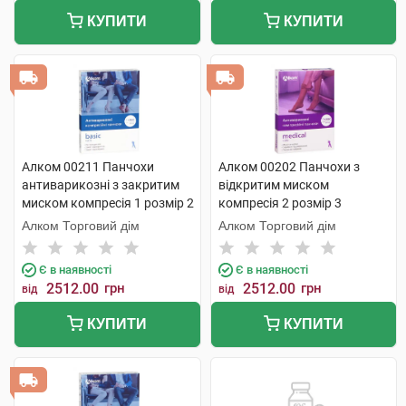
КУПИТИ
КУПИТИ
Алком 00211 Панчохи
Алком 00202 Панчохи з
антиварикозні з закритим
відкритим миском
миском компресія 1 розмір 2
компресія 2 розмір 3
бежевий 1 пара
бежевий 1 пара
Алком Торговий дім
Алком Торговий дім
Є в наявності
Є в наявності
2512.00
грн
2512.00
грн
від
від
КУПИТИ
КУПИТИ