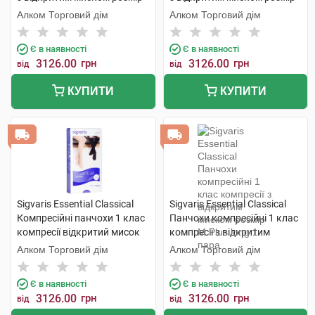
М long 1 пара
М long 1 пара
Алком Торговий дім
Алком Торговий дім
Є в наявності
Є в наявності
3126.00
грн
3126.00
грн
від
від
КУПИТИ
КУПИТИ
Sigvaris Essential Classical
Sigvaris Essential Classical
Компресійні панчохи 1 клас
Панчохи компресійні 1 клас
компресії відкритий мисок
компресії з відкритим
розмір L long 1 пара
миском розмір М Plus long 1
Алком Торговий дім
Алком Торговий дім
пара
Є в наявності
Є в наявності
3126.00
грн
3126.00
грн
від
від