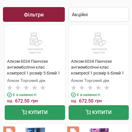
Фільтри
Алком 6034 Панчохи
Алком 6034 Панчохи
антиемболічні клас
антиемболічні клас
компресії 1 розмір 5 білий 1
компресії 1 розмір 6 білий 1
пара
пара
Алком Торговий дім
Алком Торговий дім
Є в наявності
Є в наявності
672.50
грн
672.50
грн
від
від
КУПИТИ
КУПИТИ