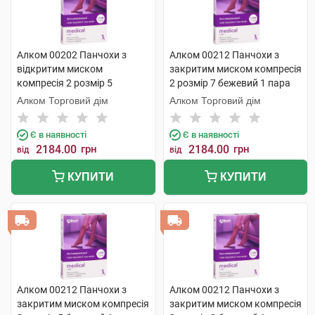
Алком 00202 Панчохи з
Алком 00212 Панчохи з
відкритим миском
закритим миском компресія
компресія 2 розмір 5
2 розмір 7 бежевий 1 пара
бежевий 1 пара
Алком Торговий дім
Алком Торговий дім
Є в наявності
Є в наявності
2184.00
грн
2184.00
грн
від
від
КУПИТИ
КУПИТИ
Алком 00212 Панчохи з
Алком 00212 Панчохи з
закритим миском компресія
закритим миском компресія