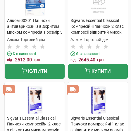
Алком 00201 Панчохи
Sigvaris Essential Classical
антиварикозні з відкритим
Компресійні панчохи 2 клас
миском компресія 1 розмір 3
компресії відкритий мисок
бежевий 1 пара
розмір L long 1 пара
Алком Торговий дім
Алком Торговий дім
Є в наявності
Є в наявності
2512.00
грн
2645.40
грн
від
від
КУПИТИ
КУПИТИ
Sigvaris Essential Classical
Sigvaris Essential Classical
Панчохи компресійні 2 клас
Панчохи компресійні 1 клас
з відкритим миском розмір
з відкритим миском розмір