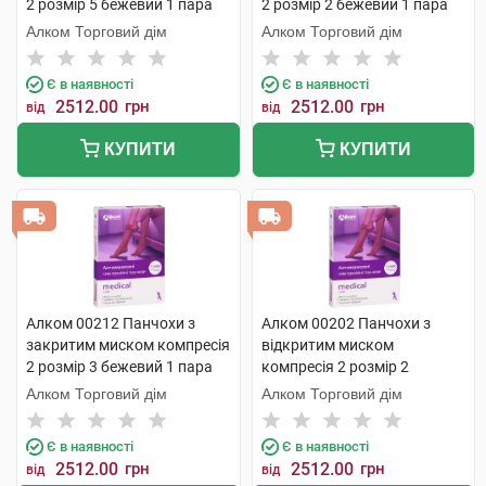
2 розмір 5 бежевий 1 пара
2 розмір 2 бежевий 1 пара
Алком Торговий дім
Алком Торговий дім
Є в наявності
Є в наявності
2512.00
грн
2512.00
грн
від
від
КУПИТИ
КУПИТИ
Алком 00212 Панчохи з
Алком 00202 Панчохи з
закритим миском компресія
відкритим миском
2 розмір 3 бежевий 1 пара
компресія 2 розмір 2
бежевий 1 пара
Алком Торговий дім
Алком Торговий дім
Є в наявності
Є в наявності
2512.00
грн
2512.00
грн
від
від