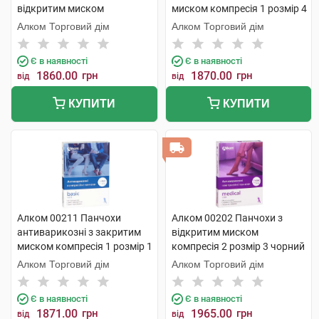
відкритим миском
миском компресія 1 розмір 4
компресія 2 PLUS large 1
бежевий 1 пара
Алком Торговий дім
Алком Торговий дім
пара
Є в наявності
Є в наявності
1860.00
грн
1870.00
грн
від
від
КУПИТИ
КУПИТИ
Алком 00211 Панчохи
Алком 00202 Панчохи з
антиварикозні з закритим
відкритим миском
миском компресія 1 розмір 1
компресія 2 розмір 3 чорний
чорні 1 пара
1 пара
Алком Торговий дім
Алком Торговий дім
Є в наявності
Є в наявності
1871.00
грн
1965.00
грн
від
від