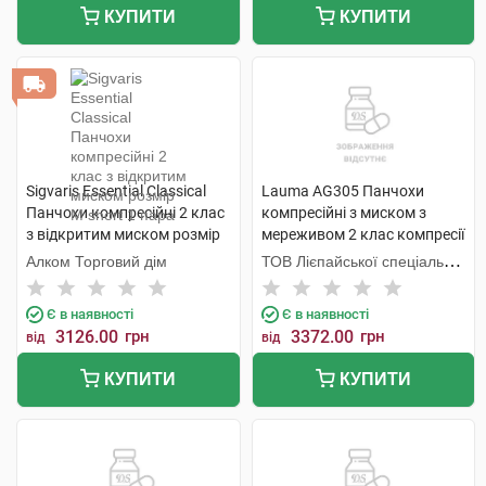
КУПИТИ
КУПИТИ
Sigvaris Essential Classical
Lauma AG305 Панчохи
Панчохи компресійні 2 клас
компресійні з миском з
з відкритим миском розмір
мереживом 2 клас компресії
М short 1 пара
колір натуральний розмір 4
Алком Торговий дім
ТОВ Лієпайської спеціальної
1 пара
економічної зони Лаума
Медікал,
Є в наявності
Є в наявності
3126.00
грн
3372.00
грн
від
від
КУПИТИ
КУПИТИ