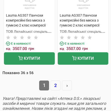
Lauma AG307 Панчохи
Lauma AG307 Панчохи
компресійні без миска з
компресійні без миска з
гумкою 2 клас компресії
гумкою 2 клас компресії
колір натуральний розмір 4D
колір натуральний розмір 3D
ТОВ Лієпайської спеціальної
ТОВ Лієпайської спеціальної
1 пара
1 пара
економічної зони Лаума
економічної зони Лаума
Медікал,
Медікал,
Є в наявності
Є в наявності
3507.00
грн
3507.00
грн
від
від
КУПИТИ
КУПИТИ
Показано
36
з
56
1
2
›
Увага! Представлені на сайті «Аптека D.S.» лікарські
засоби й медичні товари служать лише для загального
ознайомлення. Назви ліків згадані не задля реклами, а