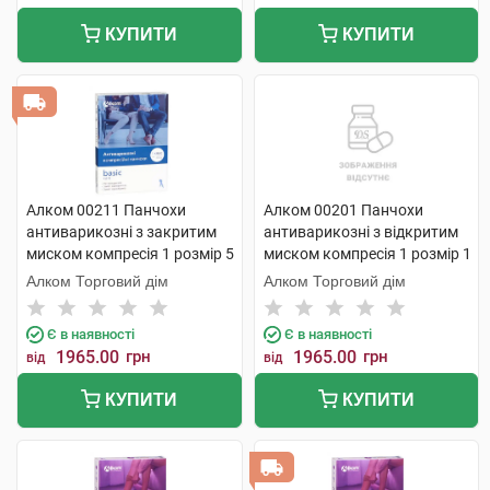
КУПИТИ
КУПИТИ
Алком 00211 Панчохи
Алком 00201 Панчохи
антиварикозні з закритим
антиварикозні з відкритим
миском компресія 1 розмір 5
миском компресія 1 розмір 1
чорний 1 пара
1 шт
Алком Торговий дім
Алком Торговий дім
Є в наявності
Є в наявності
1965.00
грн
1965.00
грн
від
від
КУПИТИ
КУПИТИ