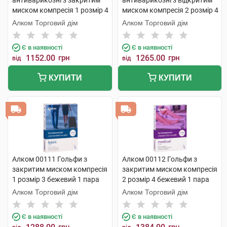
антиварикозні з закритим
антиварикозні з відкритим
миском компресія 1 розмір 4
миском компресія 2 розмір 4
бежевий 1 пара
бежевий 1 пара
Алком Торговий дім
Алком Торговий дім
Є в наявності
Є в наявності
1152.00
грн
1265.00
грн
від
від
КУПИТИ
КУПИТИ
Алком 00111 Гольфи з
Алком 00112 Гольфи з
закритим миском компресія
закритим миском компресія
1 розмір 3 бежевий 1 пара
2 розмір 4 бежевий 1 пара
Алком Торговий дім
Алком Торговий дім
Є в наявності
Є в наявності