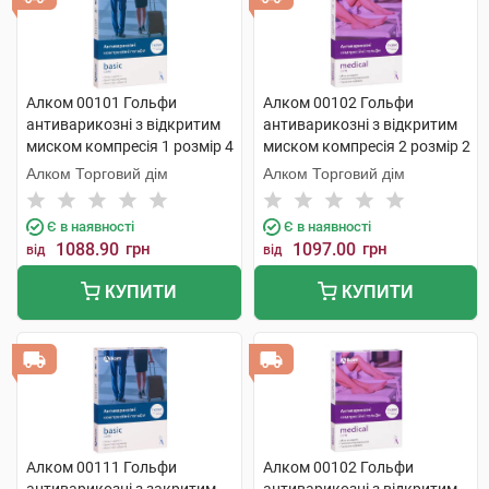
Алком 00101 Гольфи
Алком 00102 Гольфи
антиварикозні з відкритим
антиварикозні з відкритим
миском компресія 1 розмір 4
миском компресія 2 розмір 2
бежевий 1 пара
бежевий 1 пара
Алком Торговий дім
Алком Торговий дім
Є в наявності
Є в наявності
1088.90
грн
1097.00
грн
від
від
КУПИТИ
КУПИТИ
Алком 00111 Гольфи
Алком 00102 Гольфи