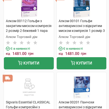
Алком 00112 Гольфи з
Алком 00101 Гольфи
закритим миском компресія
антиварикозні з відкритим
2 розмір 2 бежевий 1 пара
миском компресія 1 розмір 3
бежевий 1 пара
Алком Торговий дім
Алком Торговий дім
Є в наявності
Є в наявності
1481.00
грн
1481.00
грн
від
від
КУПИТИ
КУПИТИ
Sigvaris Essential CLASSICAL
Алком 00201 Панчохи
Гольфи компресійні з
антиварикозні з відкритим