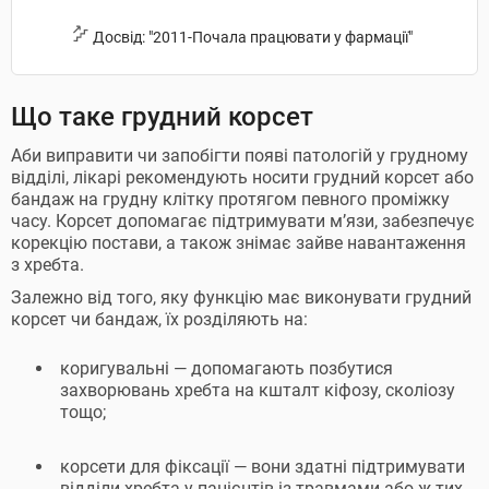
Досвід: "2011-Почала працювати у фармації"
Що таке грудний корсет
Аби виправити чи запобігти появі патологій у грудному
відділі, лікарі рекомендують носити грудний корсет або
бандаж на грудну клітку протягом певного проміжку
часу. Корсет допомагає підтримувати м’язи, забезпечує
корекцію постави, а також знімає зайве навантаження
з хребта.
Залежно від того, яку функцію має виконувати грудний
корсет чи бандаж, їх розділяють на:
коригувальні — допомагають позбутися
захворювань хребта на кшталт кіфозу, сколіозу
тощо;
корсети для фіксації — вони здатні підтримувати
відділи хребта у пацієнтів із травмами або ж тих,