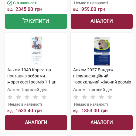
Є в наявності
Немає в наявності
2345.00
грн
959.00
грн
від
від
АНАЛОГИ
КУПИТИ
Алком 1040 Коректор
Алком 2027 Бандаж
постави з ребрами
післяопераційний
жорсткості розмір 1 1 шт
торакальний жіночий розмір
3 1 шт
Алком Торговий дім
Алком Торговий дім
Немає в наявності
Немає в наявності
1633.40
грн
1853.00
грн
від
від
АНАЛОГИ
АНАЛОГИ