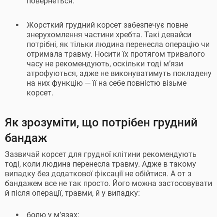
повернеться.
Жорсткий грудний корсет забезпечує повне
знерухомлення частини хребта. Такі девайси
потрібні, як тільки людина перенесла операцію чи
отримала травму. Носити їх протягом тривалого
часу не рекомендують, оскільки тоді м’язи
атрофуються, адже не виконуватимуть покладену
на них функцію — її на себе повністю візьме
корсет.
Як зрозуміти, що потрібен грудний
бандаж
Зазвичай корсет для грудної клітини рекомендують
тоді, коли людина перенесла травму. Адже в такому
випадку без додаткової фіксації не обійтися. А от з
бандажем все не так просто. Його можна застосовувати
й після операції, травми, й у випадку:
болю у м’язах;