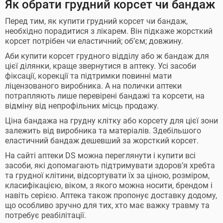
Як обрати грудний корсет чи бандаж
Перед тим, як купити грудний корсет чи бандаж,
необхідно порадитися з лікарем. Він підкаже жорсткий
корсет потрібен чи еластичний; об’єм; довжину.
Аби купити корсет грудного відділу або ж бандаж для
цієї ділянки, краще звернутися в аптеку. Усі засоби
фіксації, корекції та підтримки повинні мати
ліцензованого виробника. А на полички аптеки
потрапляють лише перевірені бандажі та корсети, на
відміну від непрофільних місць продажу.
Ціна бандажа на грудну клітку або корсету для цієї зони
залежить від виробника та матеріалів. Здебільшого
еластичний бандаж дешевший за жорсткий корсет.
На сайті аптеки DS можна переглянути і купити всі
засоби, які допомагають підтримувати здоров’я хребта
та грудної клітини, відсортувати їх за ціною, розміром,
класифікацією, віком, з якого можна носити, брендом і
навіть серією. Аптека також пропонує доставку додому,
що особливо зручно для тих, хто має важку травму та
потребує реабілітації.