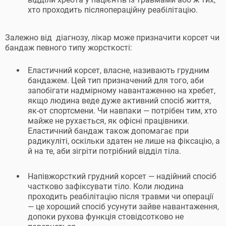
хто проходить післяопераційну реабілітацію.
Залежно від діагнозу, лікар може призначити корсет чи
бандаж певного типу жорсткості:
Еластичний корсет, власне, називають грудним
бандажем. Цей тип призначений для того, аби
запобігати надмірному навантаженню на хребет,
якщо людина веде дуже активний спосіб життя,
як-от спортсмени. Чи навпаки — потрібен тим, хто
майже не рухається, як офісні працівники.
Еластичний бандаж також допомагає при
радикуліті, оскільки здатен не лише на фіксацію, а
й на те, аби зігріти потрібний відділ тіла.
Напівжорсткий грудний корсет — надійний спосіб
частково зафіксувати тіло. Коли людина
проходить реабілітацію після травми чи операції
— це хороший спосіб усунути зайве навантаження,
допоки рухова функція стовідсотково не