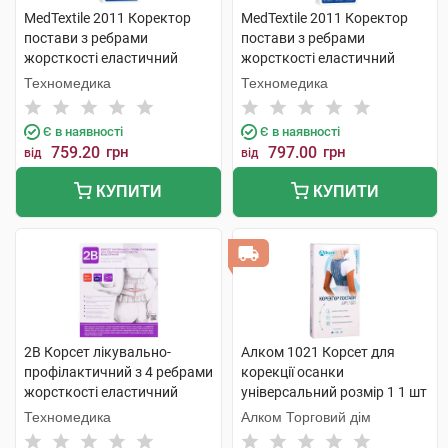
MedTextile 2011 Коректор
MedTextile 2011 Коректор
постави з ребрами
постави з ребрами
жорсткості еластичний
жорсткості еластичний
розмір L 1 шт
розмір М 1 шт
Техномедика
Техномедика
Є в наявності
Є в наявності
759.20
грн
797.00
грн
від
від
КУПИТИ
КУПИТИ
2B Корсет лікувально-
Алком 1021 Корсет для
профілактичний з 4 ребрами
корекції осанки
жорсткості еластичний
універсальний розмір 1 1 шт
розмір XL/XXL 1 шт
Техномедика
Алком Торговий дім