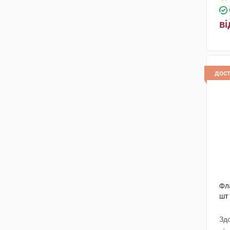
Ейскулап Прод
(1)
Галичфарм
(1)
ві
Лабораторії Роза-Фітофарма
(1)
Центр Болотова
(1)
дос
Еубіон Корпорейшн
(4)
Солгар Вітамін енд Херб
(2)
Озимук Фарм
(2)
Фармекс Груп
(3)
ДХГ Фармасьютікал
(1)
Екофарм НВК ТОВ
(2)
Фла
шт
Валартін Фарма
(6)
Зд
Біомільз Пвт
(1)