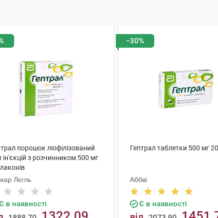
%
−30%
птрал порошок ліофілізований
Гептрал таблетки 500 мг 2
 ін'єкцій з розчинником 500 мг
флаконів
мар Лєгль
Аббві
Є в наявності
Є в наявності
1322.09
1451.
д
від
1888.70
2073.90