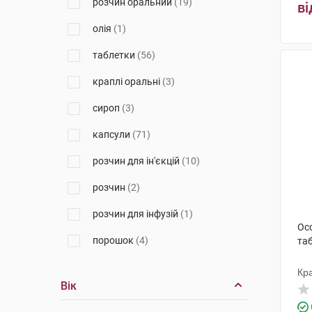
розчин оральний
(19)
ві
Ананта Медікеар
(3)
олія
(1)
Лабораторіос Віренс С.Л.
(3)
таблетки
(56)
Віола
(2)
краплі оральні
(3)
Бовіос фарм
(3)
сироп
(3)
Евертоджен Лайф Саєнсиз
(2)
капсули
(71)
ФОП "Прокопчук" Україна
(1)
розчин для ін'єкцій
(10)
Лотос Фарма
(1)
розчин
(2)
Т.С.Б.
(1)
розчин для інфузій
(1)
Ос
Фармак
(8)
порошок
(4)
таб
Солефарм
(5)
суспензія оральна
(4)
Кра
Вік
Хімалая Драг Компані
(1)
порошок для орального
розчину
(3)