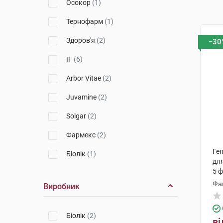
Осокор
(1)
Тернофарм
(1)
Здоров'я
(2)
−30
IF
(6)
Arbor Vitae
(2)
Juvamine
(2)
Solgar
(2)
Фармекс
(2)
Ге
Біолік
(1)
для
5 
Orthomol
(1)
Фа
Виробник
Біолік
(2)
ві