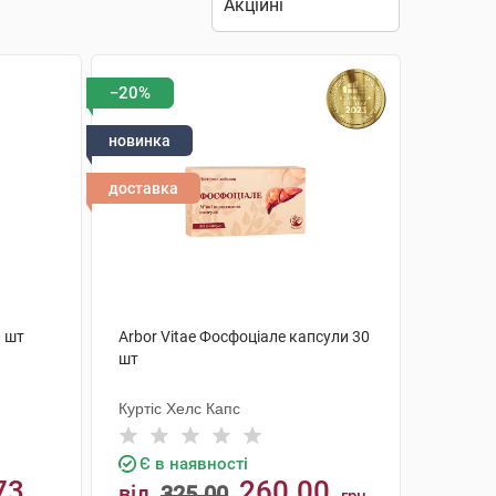
−20%
новинка
доставка
0 шт
Arbor Vitae Фосфоціале капсули 30
шт
Куртіс Хелс Капс
Є в наявності
73
260.00
від
325.00