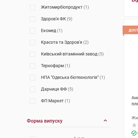
Житомирбіопродукт
(1)
гр
Здоров'я ФК
(9)
дос
Екомед
(1)
Красота та Здоров'я
(2)
Київський вітамінний завод
(5)
Тернофарм
(1)
НПА "Одеська біотехнологія"
(1)
Дарниця ФФ
(5)
Ан
ФП Маркет
(1)
пл
Борщагівський ХФЗ
(1)
Жи
Форма випуску
Корпорація Здоров'я
(1)
Вітаміни
(1)