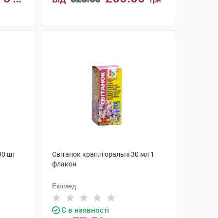
грн
КУПИТИ
30 шт
Світанок краплі оральні 30 мл 1
флакон
Екомед
Є в наявності