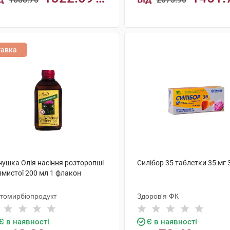
н
грн
КУПИТИ
КУПИТИ
тавка
нушка Олія насіння розторопші
Силібор 35 таблетки 35 мг 
ямистої 200 мл 1 флакон
томирбіопродукт
Здоров'я ФК
Є в наявності
Є в наявності