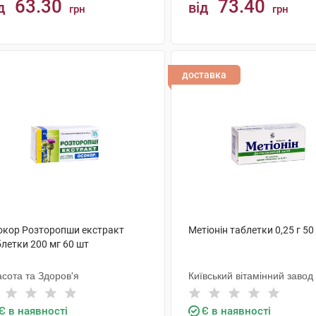
63.30
73.40
д
від
грн
грн
КУПИТИ
КУПИТИ
доставка
окор Розторопши екстракт
Метіонін таблетки 0,25 г 50
летки 200 мг 60 шт
сота та Здоров'я
Київський вітамінний завод
Є в наявності
Є в наявності