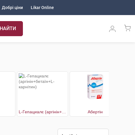
Добрі ціни
Likar Online
НАЙТИ
L-Гепациалє (аргінін+бетаїн+L-карнітин)
Абертін