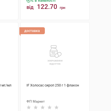
Є в наявності
122.70
від
грн
КУПИТИ
доставка
8 мг/мл
IF Холосас сироп 250 г 1 флакон
ФП Маркет