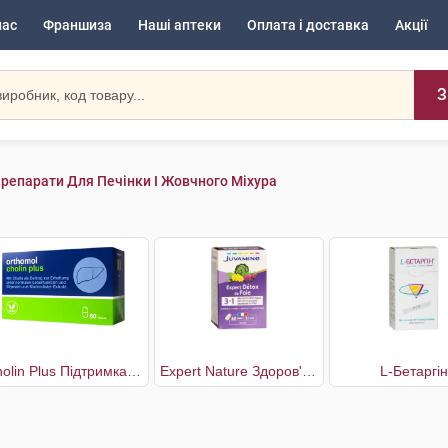
нас
Франшиза
Наші аптеки
Оплата і доставка
Акції
З
репарати Для Печінки І Жовчного Міхура
Cholin Plus Підтримка нормальної функції печінки
Expert Nature Здоров'я печінки
L-Бетаргін