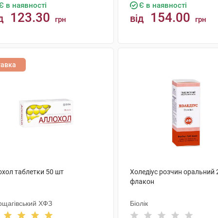
Є в наявності
Є в наявності
123.30
154.00
д
від
грн
грн
КУПИТИ
КУПИТИ
тавка
охол таблетки 50 шт
Холедіус розчин оральний 
флакон
рщагівський ХФЗ
Біолік