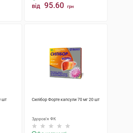
95.60
від
грн
КУПИТИ
0 шт
Силібор Форте капсули 70 мг 20 шт
Здоров'я ФК