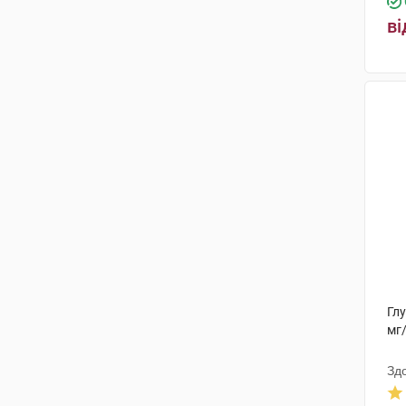
Ензим
(1)
ві
Біоділ Фармасьютікалс
(1)
Нутрімед
(3)
Ріхард Біттнер
(3)
Кусум Фарм
(4)
Біофактор Сп. з о.о.
(2)
Лобстер Оверсіз
(1)
Марина ПП
(1)
ЕргоФарма
(1)
Глу
мг
Біологіше Хайльміттель Хеель
(3)
Зд
Альпіфлор
(1)