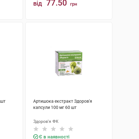
77.50
від
грн
КУПИТИ
 шт
Артишока екстракт Здоров'я
капсули 100 мг 60 шт
Здоров'я ФК
Є в наявності