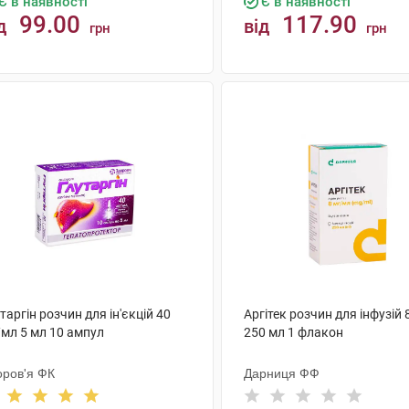
Є в наявності
Є в наявності
99.00
117.90
д
від
грн
грн
КУПИТИ
КУПИТИ
таргін розчин для ін'єкцій 40
Аргітек розчин для інфузій 
/мл 5 мл 10 ампул
250 мл 1 флакон
оров'я ФК
Дарниця ФФ