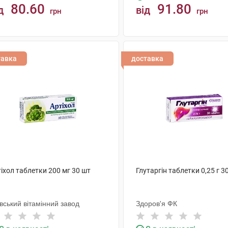
80.60
91.80
д
від
грн
грн
КУПИТИ
КУПИТИ
тавка
доставка
іхол таблетки 200 мг 30 шт
Глутаргін таблетки 0,25 г 3
вський вітамінний завод
Здоров'я ФК