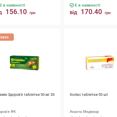
Є в наявності
Є в наявності
156.10
170.40
д
від
грн
грн
КУПИТИ
КУПИТИ
тавка
мін Здоров'я таблетки 50 мг 30
Холікс таблетки 50 шт
оров'я ФК
Ананта Медікеар