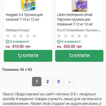
Huggies 3-4 Трусики для
Libero Swimpants Small
купання 7-15 кг 12 шт
Підгузки-трусики для
плавання 7-12 кг 12 шт
Кімберлі-Кларк
Ессіті Оперейшнс Хугезанд
Б.В.
Є в наявності
Є в наявності
410.00
грн
420.00
грн
від
від
КУПИТИ
КУПИТИ
Показано
36
з
82
1
2
3
›
Увага! Представлені на сайті «Аптека D.S.» лікарські
засоби й медичні товари служать лише для загального
ознайомлення. Назви ліків згадані не задля реклами, а