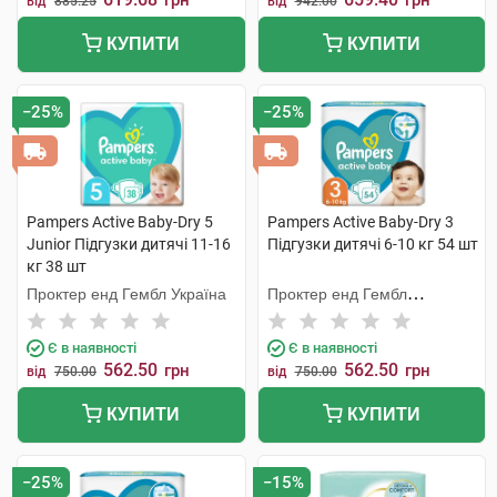
грн
грн
від
885.25
від
942.00
КУПИТИ
КУПИТИ
−25%
−25%
Pampers Active Baby-Dry 5
Pampers Active Baby-Dry 3
Junior Підгузки дитячі 11-16
Підгузки дитячі 6-10 кг 54 шт
кг 38 шт
Проктер енд Гембл Україна
Проктер енд Гембл
Мануфекчурінг
Є в наявності
Є в наявності
562.50
562.50
грн
грн
від
750.00
від
750.00
КУПИТИ
КУПИТИ
−25%
−15%