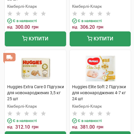
Кімберлі-Кларк
Кімберлі-Кларк
Є в наявності
Є в наявності
300.00
грн
306.20
грн
від
від
КУПИТИ
КУПИТИ
Huggies Extra Care 0 Підгузки
Huggies Elite Soft 2 Підгузки
для новонароджених 3,5 кг
для новонароджених 4-7 кг
25 шт
24 шт
Кімберлі-Кларк
Кімберлі-Кларк
Є в наявності
Є в наявності
312.10
грн
381.00
грн
від
від