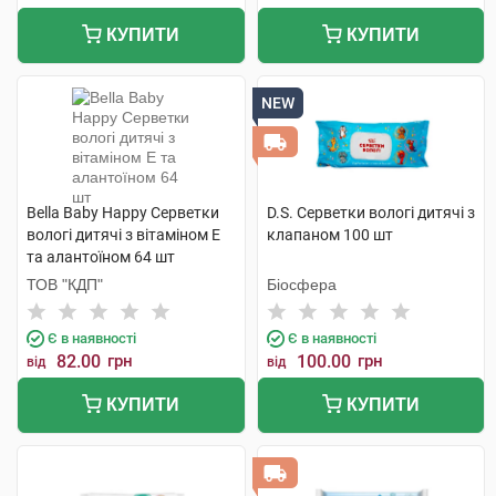
КУПИТИ
КУПИТИ
NEW
Bella Baby Happy Серветки
D.S. Серветки вологі дитячі з
вологі дитячі з вітаміном Е
клапаном 100 шт
та алантоїном 64 шт
ТОВ "КДП"
Біосфера
Є в наявності
Є в наявності
82.00
грн
100.00
грн
від
від
КУПИТИ
КУПИТИ