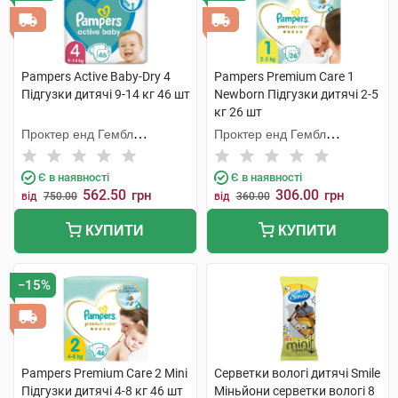
Pampers Active Baby-Dry 4
Pampers Premium Care 1
Підгузки дитячі 9-14 кг 46 шт
Newborn Підгузки дитячі 2-5
кг 26 шт
Проктер енд Гембл
Проктер енд Гембл
Мануфекчурінг
Оперешейнз Польська
Є в наявності
Є в наявності
562.50
306.00
грн
грн
від
750.00
від
360.00
КУПИТИ
КУПИТИ
−15%
Pampers Premium Care 2 Mini
Серветки вологі дитячі Smile
Підгузки дитячі 4-8 кг 46 шт
Міньйони серветки вологі 8