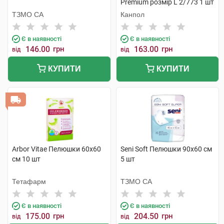
Premium розмір L 2/773 1 шт
ТЗМО СА
Канпол
Є в наявності
Є в наявності
146.00
грн
163.00
грн
від
від
КУПИТИ
КУПИТИ
Arbor Vitae Пелюшки 60х60
Seni Soft Пелюшки 90х60 см
см 10 шт
5 шт
Тетафарм
ТЗМО СА
Є в наявності
Є в наявності
175.00
грн
204.50
грн
від
від