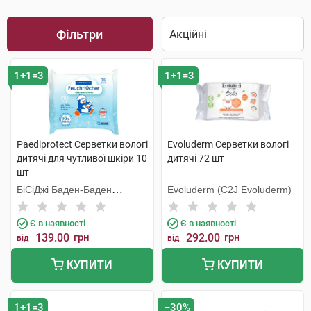
Фільтри
1+1=3
1+1=3
Paediprotect Серветки вологі
Evoluderm Серветки вологі
дитячі для чутливої шкіри 10
дитячі 72 шт
шт
БіСіДжі Баден-Баден
Evoluderm (C2J Evoluderm)
Косметікс Груп Гмбх
Є в наявності
Є в наявності
139.00
грн
292.00
грн
від
від
КУПИТИ
КУПИТИ
1+1=3
−30%