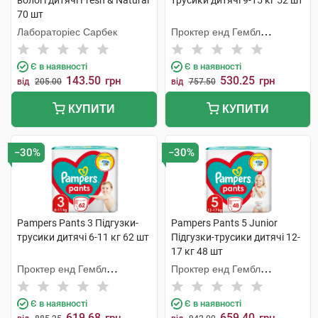
вологі дитячі Fresh & Natural
трусики дитячі 9-15 кг 52 шт
70 шт
Лабораторіес Сарбек
Проктер енд Гембл
Мануфекчурінг
Є в наявності
Є в наявності
143.50
530.25
грн
грн
від
205.00
від
757.50
КУПИТИ
КУПИТИ
−30%
−30%
Pampers Pants 3 Підгузки-
Pampers Pants 5 Junior
трусики дитячі 6-11 кг 62 шт
Підгузки-трусики дитячі 12-
17 кг 48 шт
Проктер енд Гембл
Проктер енд Гембл
Мануфекчурінг
Мануфекчурінг
Є в наявності
Є в наявності
619.68
659.40