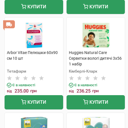
КУПИТИ
КУПИТИ
Arbor Vitae Пелюшки 60х90
Huggies Natural Care
см 10 шт
Серветки вологі дитячі 3х56
1 набір
Тетафарм
Кімберлі-Кларк
Є в наявності
Є в наявності
235.00
грн
236.25
грн
від
від
КУПИТИ
КУПИТИ