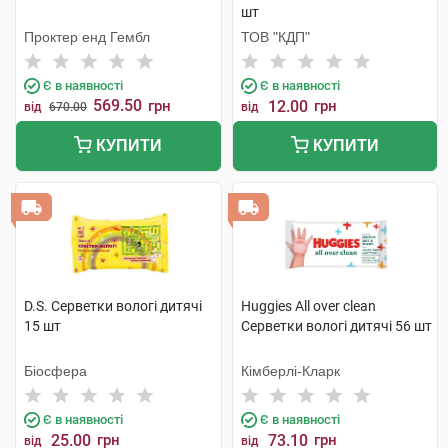
шт
Проктер енд Гембл
ТОВ "КДП"
Є в наявності
Є в наявності
569.50
грн
12.00
грн
від
670.00
від
КУПИТИ
КУПИТИ
D.S. Серветки вологі дитячі
Huggies All over clean
15 шт
Серветки вологі дитячі 56 шт
Біосфера
Кімберлі-Кларк
Є в наявності
Є в наявності
25.00
грн
73.10
грн
від
від