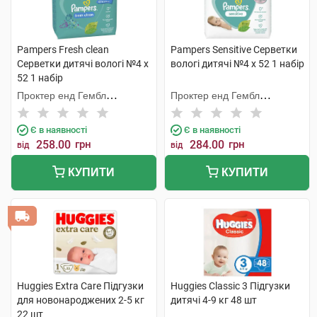
Pampers Fresh clean
Pampers Sensitive Серветки
Cерветки дитячі вологі №4 х
вологі дитячі №4 х 52 1 набір
52 1 набір
Проктер енд Гембл
Проктер енд Гембл
Мануфекчурінг
Мануфекчурінг
Є в наявності
Є в наявності
258.00
грн
284.00
грн
від
від
КУПИТИ
КУПИТИ
Huggies Extra Care Підгузки
Huggies Classic 3 Підгузки
для новонароджених 2-5 кг
дитячі 4-9 кг 48 шт
22 шт