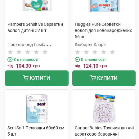
Pampers Sensitive Серветки
Huggies Pure Серветки
вологі дитячі 52 шт
вологі для новонароджених
56 шт
Проктер енд Гембл
Кімберлі-Кларк
Мануфекчурінг
Є в наявності
Є в наявності
104.00
грн
124.10
грн
від
від
КУПИТИ
КУПИТИ
Seni Soft Пелюшки 60х60 см
Canpol Babies Трусики дитячі
5 шт
цератково-бавовняні