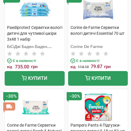
Paediprotect Серветки вологі
Corine de Farme Серветки
дитячі для чутливої шкіри
вологі дитячі Essential 70 шт
3х48 1 набір
БіСіДжі Баден-Баден
Corine De Farme
Косметікс Груп Гмбх
Є в наявності
Є в наявності
79.87
735.00
грн
грн
від
від
114.10
КУПИТИ
КУПИТИ
−30%
−30%
Corine de Farme Серветки
Pampers Pants 4 Підгузки-