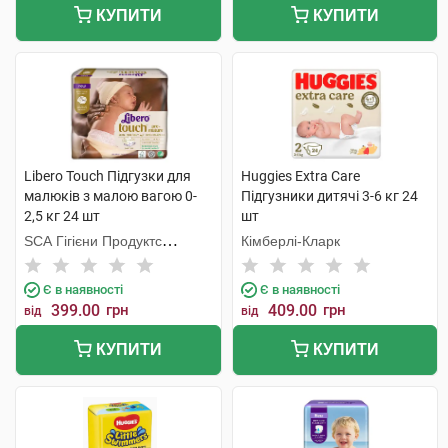
КУПИТИ
КУПИТИ
Libero Touch Підгузки для
Huggies Extra Care
малюків з малою вагою 0-
Підгузники дитячі 3-6 кг 24
2,5 кг 24 шт
шт
SCA Гігієни Продуктс
Кімберлі-Кларк
Польска
Є в наявності
Є в наявності
399.00
грн
409.00
грн
від
від
КУПИТИ
КУПИТИ