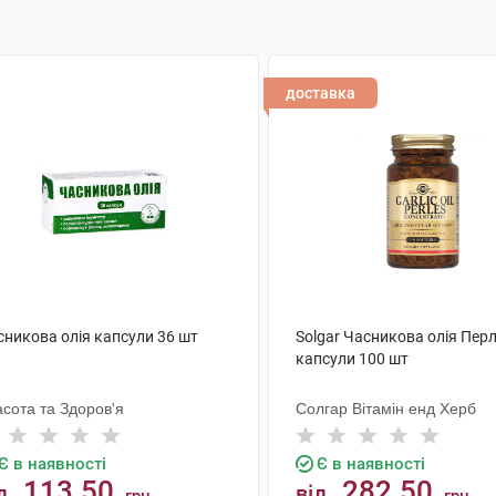
доставка
сникова олія капсули 36 шт
Solgar Часникова олія Пер
капсули 100 шт
сота та Здоров'я
Солгар Вітамін енд Херб
Є в наявності
Є в наявності
113.50
282.50
д
від