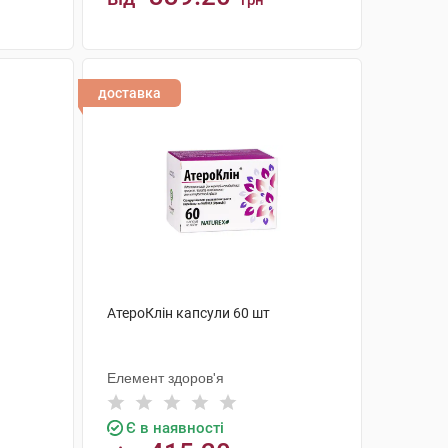
грн
КУПИТИ
доставка
АтероКлін капсули 60 шт
Елемент здоров'я
Є в наявності