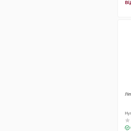
ві
Ліп
Ну