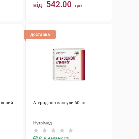
542.00
від
грн
КУПИТИ
доставка
альний
Атеродінол капсули 60 шт
Нутрімед
Є в наявності