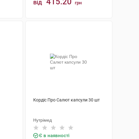
415.20
від
грн
КУПИТИ
Кордіс Про Салют капсули 30 шт
Нутрімед
Є в наявності