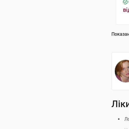
ві
Показа
Лік
Л