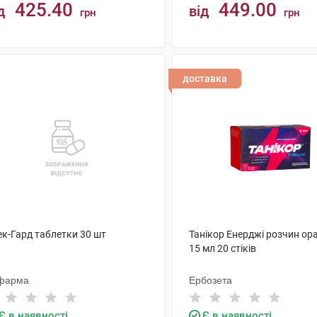
425.40
449.00
д
від
грн
грн
КУПИТИ
КУПИТИ
доставка
ек-Гард таблетки 30 шт
Танікор Енерджі розчин ор
15 мл 20 стіків
фарма
Ербозета
Є в наявності
Є в наявності