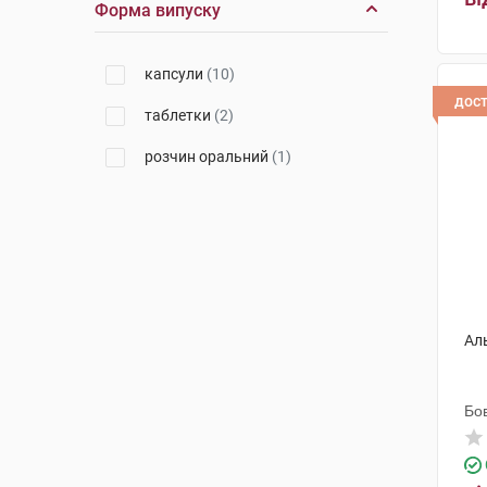
Форма випуску
капсули
(10)
дос
таблетки
(2)
розчин оральний
(1)
Ал
Бо