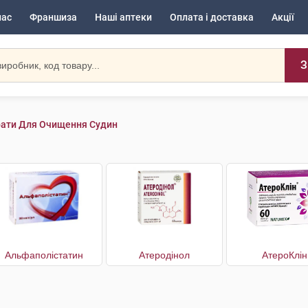
нас
Франшиза
Наші аптеки
Оплата і доставка
Акції
З
ати Для Очищення Судин
Альфаполістатин
Атеродінол
АтероКлін