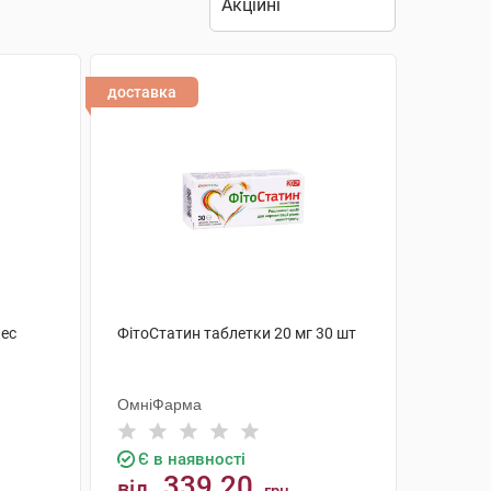
доставка
лес
ФітоСтатин таблетки 20 мг 30 шт
ОмніФарма
Є в наявності
339.20
від