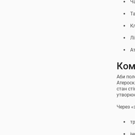
Ч
Т
К
Л
А
Ком
Аби пол
Атероск
стан ст
утворюю
Через «
т
ін