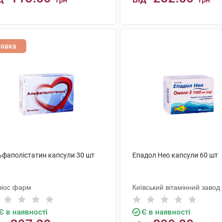
грн
грн
КУПИТИ
КУПИТИ
тавка
ьфаполістатин капсули 30 шт
Епадол Нео капсули 60 шт
віос фарм
Київський вітамінний завод
Є в наявності
Є в наявності