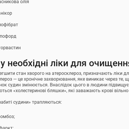
асникова олія
анікор
лофібрат
іпофорд
торвастин
у необхідні ліки для очищенн
егшити стан хворого на атеросклероз, призначають ліки дл
лероз — це хронічне захворювання, яке виникає через те, щ
інок судин змінюється. Внаслідок цього в людини підвищуєт
ться «холестеринові бляшки», які заважають крові вільн
забиті судини» трапляються:
ромбоз;
фаркт;