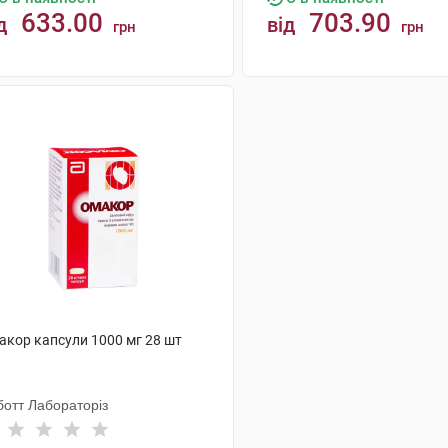
633.00
703.90
д
від
грн
грн
КУПИТИ
КУПИТИ
акор капсули 1000 мг 28 шт
ботт Лабораторіз