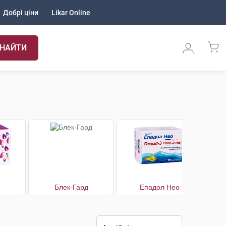
Добрі ціни
Likar Online
НАЙТИ
Блек-Гард
Епадол Нео
Ко