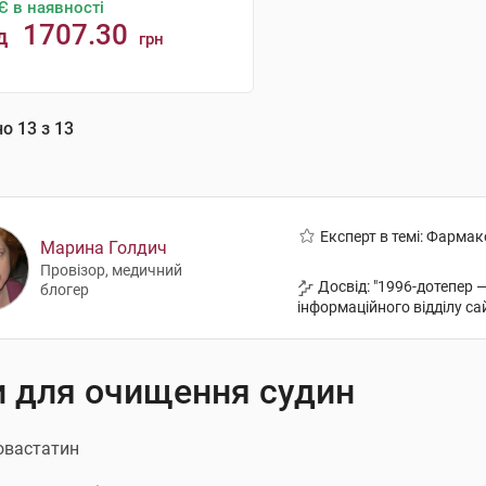
Є в наявності
1707.30
д
грн
КУПИТИ
но
13
з
13
Експерт в темі: Фармак
Марина Голдич
Провізор, медичний
Досвід: "1996-дотепер 
блогер
інформаційного відділу са
и для очищення судин
овастатин