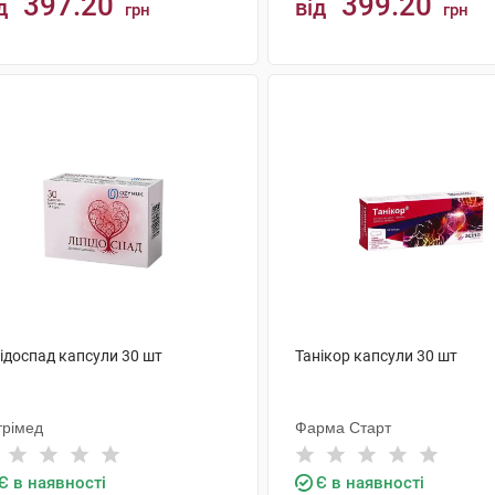
397.20
399.20
д
від
грн
грн
КУПИТИ
КУПИТИ
ідоспад капсули 30 шт
Танікор капсули 30 шт
трімед
Фарма Старт
Є в наявності
Є в наявності