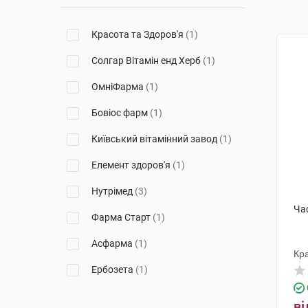
Красота та Здоров'я
(1)
Солгар Вітамін енд Херб
(1)
ОмніФарма
(1)
Бовіос фарм
(1)
Київський вітамінний завод
(1)
Елемент здоров'я
(1)
Нутрімед
(3)
Ча
Фарма Старт
(1)
Асфарма
(1)
Кра
Ербозета
(1)
Абботт Лабораторіз
(1)
ві