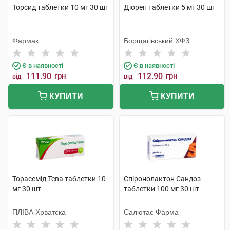
Торсид таблетки 10 мг 30 шт
Діорен таблетки 5 мг 30 шт
Фармак
Борщагівський ХФЗ
Є в наявності
Є в наявності
111.90
грн
112.90
грн
від
від
КУПИТИ
КУПИТИ
Торасемід Тева таблетки 10
Спіронолактон Сандоз
мг 30 шт
таблетки 100 мг 30 шт
ПЛІВА Хрватска
Салютас Фарма