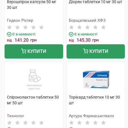
Верошпірон капсули 50 мг
Діорен таблетки 10 мг 30 шт
30 шт
Гедеон Ріхтер
Борщагівський ХФЗ
Є в наявності
Є в наявності
141.20
грн
145.30
грн
від
від
КУПИТИ
КУПИТИ
Спіронолактон таблетки 50
Торікард таблетки 10 мг 30
мг 50 шт
шт
Технолог
Артура Фармасьютікалз