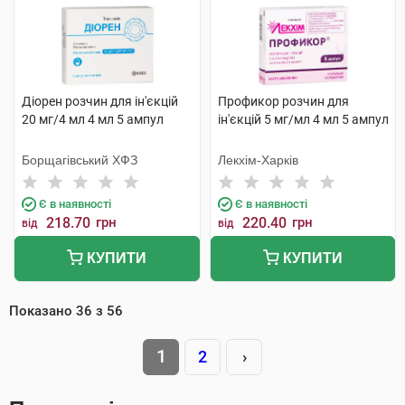
Діорен розчин для ін'єкцій
Профикор розчин для
20 мг/4 мл 4 мл 5 ампул
ін'єкцій 5 мг/мл 4 мл 5 ампул
Борщагівський ХФЗ
Лекхім-Харків
Є в наявності
Є в наявності
218.70
грн
220.40
грн
від
від
КУПИТИ
КУПИТИ
Показано
36
з
56
1
2
›