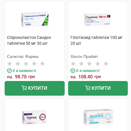
Спіронолактон Сандоз
Гіпотіазид таблетки 100 мг
таблетки 50 мг 30 шт
20 шт
Салютас Фарма
Хіноїн Прайвіт
Є в наявності
Є в наявності
98.70
грн
108.40
грн
від
від
КУПИТИ
КУПИТИ