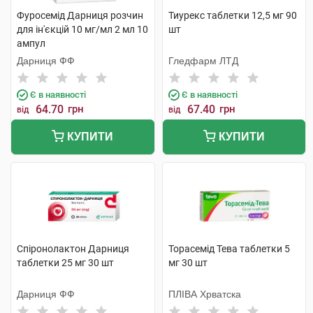
Фуросемід Дарниця розчин
Тиурекс таблетки 12,5 мг 90
для ін'єкцій 10 мг/мл 2 мл 10
шт
ампул
Дарниця ФФ
Гледфарм ЛТД
Є в наявності
Є в наявності
64.70
грн
67.40
грн
від
від
КУПИТИ
КУПИТИ
Спіронолактон Дарниця
Торасемід Тева таблетки 5
таблетки 25 мг 30 шт
мг 30 шт
Дарниця ФФ
ПЛІВА Хрватска