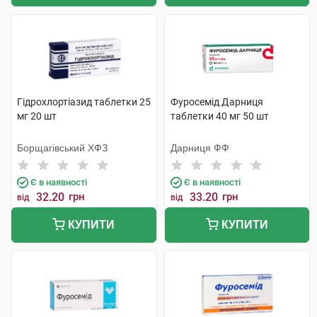
Гідрохлортіазид таблетки 25
Фуросемід Дарниця
мг 20 шт
таблетки 40 мг 50 шт
Борщагівський ХФЗ
Дарниця ФФ
Є в наявності
Є в наявності
32.20
грн
33.20
грн
від
від
КУПИТИ
КУПИТИ