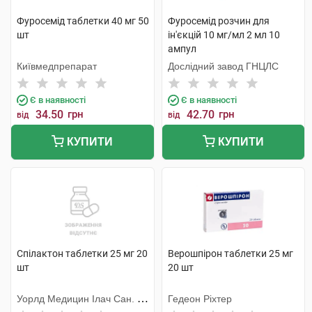
Фуросемід таблетки 40 мг 50
Фуросемід розчин для
шт
ін'єкцій 10 мг/мл 2 мл 10
ампул
Київмедпрепарат
Дослідний завод ГНЦЛС
Є в наявності
Є в наявності
34.50
грн
42.70
грн
від
від
КУПИТИ
КУПИТИ
Спілактон таблетки 25 мг 20
Верошпірон таблетки 25 мг
шт
20 шт
Уорлд Медицин Ілач Сан. Ве
Гедеон Ріхтер