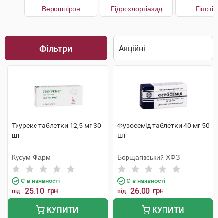
Верошпірон
Гідрохлортіазид
Гіпоті
Фільтри
Тиурекс таблетки 12,5 мг 30
Фуросемід таблетки 40 мг 50
шт
шт
Кусум Фарм
Борщагівський ХФЗ
Є в наявності
Є в наявності
25.10
грн
26.00
грн
від
від
КУПИТИ
КУПИТИ