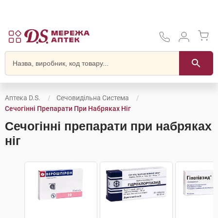
Аптека D.S.
Сечовидільна Система
Сечогінні Препарати При Набряках Ніг
Сечогінні препарати при набряках
ніг