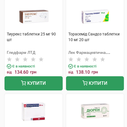
Тиурекс таблетки 25 мг 90
Торасемід Сандоз таблетки
шт
10 мг 20 шт
Гледфарм ЛТД
Лек Фармацевтична
компанія
Є в наявності
Є в наявності
134.60
грн
138.10
грн
від
від
КУПИТИ
КУПИТИ