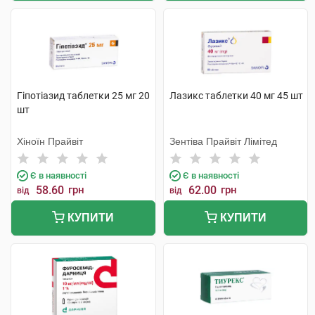
Гіпотіазид таблетки 25 мг 20
Лазикс таблетки 40 мг 45 шт
шт
Хіноїн Прайвіт
Зентіва Прайвіт Лімітед
Є в наявності
Є в наявності
58.60
грн
62.00
грн
від
від
КУПИТИ
КУПИТИ