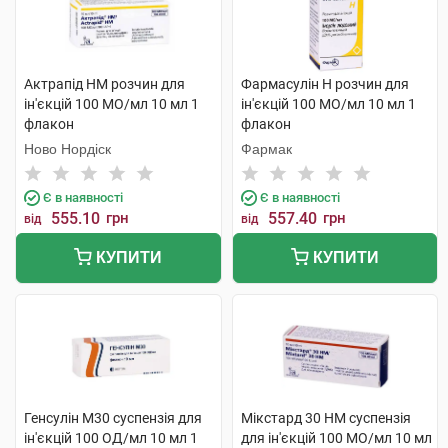
Актрапід НМ розчин для
Фармасулін H розчин для
ін'єкцій 100 МО/мл 10 мл 1
ін'єкцій 100 МО/мл 10 мл 1
флакон
флакон
Ново Нордіск
Фармак
Є в наявності
Є в наявності
555.10
грн
557.40
грн
від
від
КУПИТИ
КУПИТИ
Генсулін М30 суспензія для
Мікстард 30 НМ суспензія
ін'єкцій 100 ОД/мл 10 мл 1
для ін'єкцій 100 МО/мл 10 мл