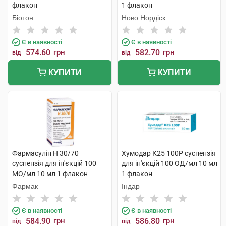
флакон
1 флакон
Біотон
Ново Нордіск
Є в наявності
Є в наявності
574.60
грн
582.70
грн
від
від
КУПИТИ
КУПИТИ
Фармасулін H 30/70
Хумодар К25 100Р суспензія
суспензія для ін'єкцій 100
для ін'єкцій 100 ОД/мл 10 мл
МО/мл 10 мл 1 флакон
1 флакон
Фармак
Індар
Є в наявності
Є в наявності
584.90
грн
586.80
грн
від
від