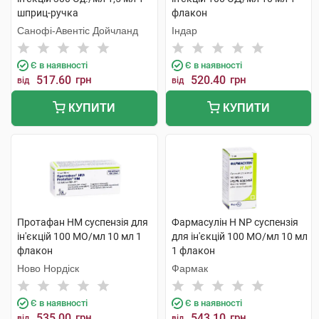
шприц-ручка
флакон
Санофі-Авентіс Дойчланд
Індар
Є в наявності
Є в наявності
517.60
грн
520.40
грн
від
від
КУПИТИ
КУПИТИ
Протафан НМ суспензія для
Фармасулін H NP суспензія
ін'єкцій 100 МО/мл 10 мл 1
для ін'єкцій 100 МО/мл 10 мл
флакон
1 флакон
Ново Нордіск
Фармак
Є в наявності
Є в наявності
535.00
грн
543.10
грн
від
від