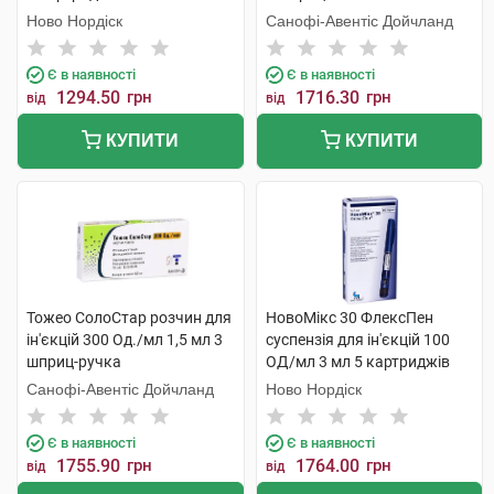
Ново Нордіск
Санофі-Авентіс Дойчланд
Є в наявності
Є в наявності
1294.50
грн
1716.30
грн
від
від
КУПИТИ
КУПИТИ
Тожео СолоСтар розчин для
НовоМікс 30 ФлексПен
ін'єкцій 300 Од./мл 1,5 мл 3
суспензія для ін'єкцій 100
шприц-ручка
ОД/мл 3 мл 5 картриджів
Санофі-Авентіс Дойчланд
Ново Нордіск
Є в наявності
Є в наявності
1755.90
грн
1764.00
грн
від
від