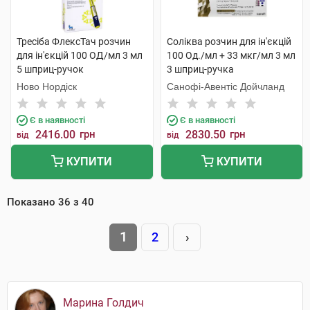
Тресіба ФлексТач розчин
Соліква розчин для ін'єкцій
для ін'єкцій 100 ОД/мл 3 мл
100 Од./мл + 33 мкг/мл 3 мл
5 шприц-ручок
3 шприц-ручка
Ново Нордіск
Санофі-Авентіс Дойчланд
Є в наявності
Є в наявності
2416.00
грн
2830.50
грн
від
від
КУПИТИ
КУПИТИ
Показано
36
з
40
1
2
›
Марина Голдич