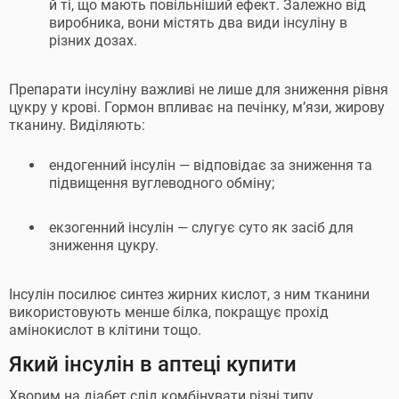
й ті, що мають повільніший ефект. Залежно від
виробника, вони містять два види інсуліну в
різних дозах.
Препарати інсуліну важливі не лише для зниження рівня
цукру у крові. Гормон впливає на печінку, м’язи, жирову
тканину. Виділяють:
ендогенний інсулін — відповідає за зниження та
підвищення вуглеводного обміну;
екзогенний інсулін — слугує суто як засіб для
зниження цукру.
Інсулін посилює синтез жирних кислот, з ним тканини
використовують менше білка, покращує прохід
амінокислот в клітини тощо.
Який інсулін в аптеці купити
Хворим на діабет слід комбінувати різні типу