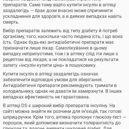
препаратів. Саме тому варто купити інсулін в аптеці
заздалегідь — брак дози вчасно може спричинити
ускладнення для здоров’я, а в деяких випадках навіть
смерть.
Вибір препаратів залежить від типу діабету й потреб
організму, того, наскільки часто людина їсть, і що вона
їсть. Однак будь-які антидіабетичні препарати має
призначати лише лікар. Самолікування в цьому
випадку неприпустиме, тож і в аптеку слід іти лише з
рецептом від лікаря, а не покладатися на результати
запиту «інсулін купити ціна» в пошуковику.
Купити інсулін в аптеці заздалегідь означає
забезпечити відповідні умови для зберігання.
Антидіабетичні препарати рекомендують тримати в
холодильнику, однак не давати їм замерзнути. В інших
випадках ефективність не гарантована.
В аптеці DS є широкий вибір препаратів інсуліну. На
сайті можна знайти як розчини для ін’єкцій, так готові
шприц-ручки. Крім того, аптека пропонує глюкозу-тест —
порошок, який допоможе визначити толерантність до
глюкози та, власне, виявити цукровий діабет. Для