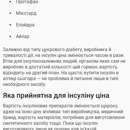
Протафан
Мікстард
Епайдра
Айлар
Залежно від типу цукрового діабету, виробника й
тривалості дії, на інсулін ціна змінюється часом в рази.
Втім для інсулінозалежних людей, організм яких сам не
виробляє в достатній кількості цей гормон, вартість
відходить на другий план. На щастя, купити інсулін в
аптеці сьогодні — не проблема й питання лише в типі
необхідного засобу.
Яка прийнятна для інсуліну ціна
Вартість інсулінових препаратів змінюється щороку,
адже на їхню ціну впливає тип виробництва, медичний
бренд, вартість матеріалів, потрібних для виготовлення
синтетичного засобу тощо. Поки що інсулін
виготовляють лише як розчин для ін’єкцій.