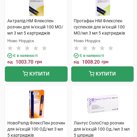
Актрапід HM Флекспен
Протафан НМ Флекспен
розчин для ін'єкцій 100 МО/
суспензія для ін'єкцій 100
мл 3 мл 5 картриджів
МО/мл 3 мл 5 картриджів
Ново Нордіск
Ново Нордіск
Є в наявності
Є в наявності
1003.70
грн
1008.20
грн
від
від
КУПИТИ
КУПИТИ
НовоРапід ФлексПен розчин
Лантус СолоСтар розчин
для ін'єкцій 100 ОД/мл 3 мл
для ін'єкцій 100 Од./мл 3 мл
5 картриджів
5 шприців