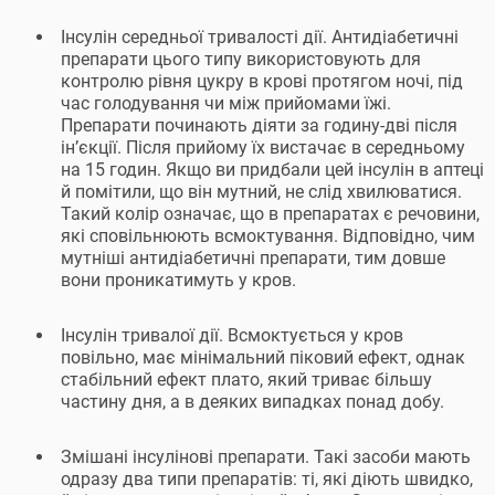
Інсулін середньої тривалості дії. Антидіабетичні
препарати цього типу використовують для
контролю рівня цукру в крові протягом ночі, під
час голодування чи між прийомами їжі.
Препарати починають діяти за годину-дві після
ін’єкції. Після прийому їх вистачає в середньому
на 15 годин. Якщо ви придбали цей інсулін в аптеці
й помітили, що він мутний, не слід хвилюватися.
Такий колір означає, що в препаратах є речовини,
які сповільнюють всмоктування. Відповідно, чим
мутніші антидіабетичні препарати, тим довше
вони проникатимуть у кров.
Інсулін тривалої дії. Всмоктується у кров
повільно, має мінімальний піковий ефект, однак
стабільний ефект плато, який триває більшу
частину дня, а в деяких випадках понад добу.
Змішані інсулінові препарати. Такі засоби мають
одразу два типи препаратів: ті, які діють швидко,