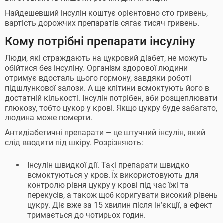
Найдешевший інсулін коштує орієнтовно сто гривень,
вартість дорожчих препаратів сягає тисяч гривень.
Кому потрібні препарати інсуліну
Люди, які страждають на цукровий діабет, не можуть
обійтися без інсуліну. Організм здорової людини
отримує вдосталь цього гормону, завдяки роботі
підшлункової залози. А ще клітини всмоктують його в
достатній кількості. Інсулін потрібен, аби розщеплювати
глюкозу, тобто цукор у крові. Якщо цукру буде забагато,
людина може померти.
Антидіабетичні препарати — це штучний інсулін, який
слід вводити під шкіру. Розрізняють:
Інсулін швидкої дії. Такі препарати швидко
всмоктуються у кров. Їх використовують для
контролю рівня цукру у крові під час їжі та
перекусів, а також щоб коригувати високий рівень
цукру. Діє вже за 15 хвилин після ін’єкції, а ефект
тримається до чотирьох годин.