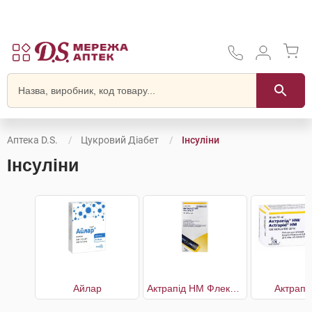
Аптека D.S.
Цукровий Діабет
Інсуліни
Інсуліни
Айлар
Актрапід HM Флекспен
Актрапі