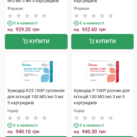
МО/мл 3 мл 5 картриджів
картриджів
Фармак
Фармак
Є в наявності
Є в наявності
929.20
грн
932.60
грн
від
від
КУПИТИ
КУПИТИ
Хумодар К25 100Р суспензія
Хумодар Р 100Р розчин для
для ін'єкцій 100 МО/мл 3 мл
ін'єкцій 100 МО/мл 3 мл 5
5 картриджів
картриджів
Індар
Індар
Є в наявності
Є в наявності
940.10
грн
940.30
грн
від
від