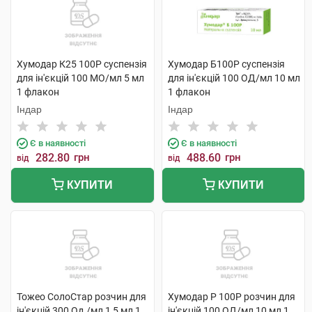
Хумодар К25 100Р суспензія
Хумодар Б100Р суспензія
для ін'єкцій 100 МО/мл 5 мл
для ін'єкцій 100 ОД/мл 10 мл
1 флакон
1 флакон
Індар
Індар
Є в наявності
Є в наявності
282.80
грн
488.60
грн
від
від
КУПИТИ
КУПИТИ
Тожео СолоСтар розчин для
Хумодар Р 100Р розчин для
ін'єкцій 300 Од./мл 1,5 мл 1
ін'єкцій 100 ОД/мл 10 мл 1