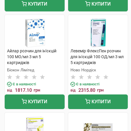
КУПИТИ
КУПИТИ
Айлар розчин для ін'єкцій
Левемір ФлексПен розчин
100 МО/мл 3 мл 5
для ін'єкцій 100 ОД/мл 3 мл
картриджів
5 картриджів
Біокон Лімітед
Ново Нордіск
Є в наявності
Є в наявності
1817.10
грн
2315.80
грн
від
від
КУПИТИ
КУПИТИ