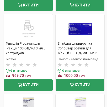
КУПИТИ
КУПИТИ
Генсулін Р розчин для
Епайдра шприц-ручка
ін'єкцій 100 ОД/мл 3 мл 5
СолоСтар розчин для
картриджів
ін'єкцій 100 ОД/мл 3 мл 5
шприц
Біотон
Санофі-Авентіс Дойчланд
Є в наявності
Є в наявності
969.70
грн
1000.00
грн
від
від
КУПИТИ
КУПИТИ