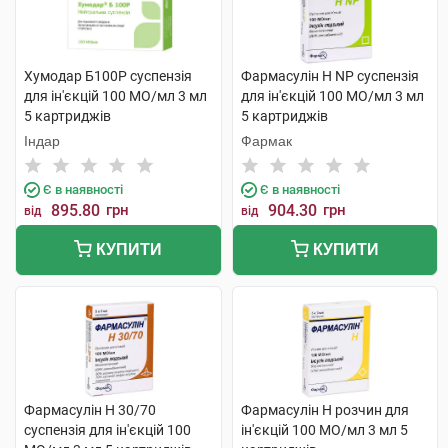
Хумодар Б100Р суспензія
Фармасулін H NP суспензія
для ін'єкцій 100 МО/мл 3 мл
для ін'єкцій 100 МО/мл 3 мл
5 картриджів
5 картриджів
Індар
Фармак
Є в наявності
Є в наявності
895.80
грн
904.30
грн
від
від
КУПИТИ
КУПИТИ
Фармасулін Н 30/70
Фармасулін H розчин для
суспензія для ін'єкцій 100
ін'єкцій 100 МО/мл 3 мл 5