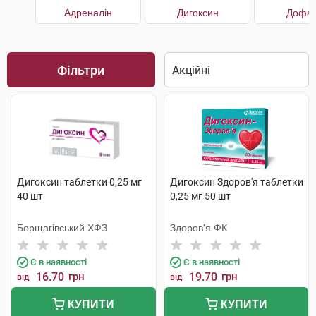
Адреналін
Дигоксин
Дофам
Фільтри
Дигоксин таблетки 0,25 мг
Дигоксин Здоров'я таблетки
40 шт
0,25 мг 50 шт
Борщагівський ХФЗ
Здоров'я ФК
Є в наявності
Є в наявності
16.70
грн
19.70
грн
від
від
КУПИТИ
КУПИТИ