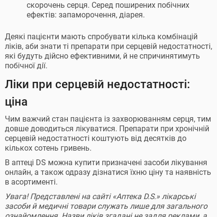
скорочень серця. Серед поширених побічних
ефектів: запаморочення, діарея.
Деякі пацієнти мають спробувати кілька комбінацій
ліків, аби знати ті препарати при серцевій недостатності,
які будуть дійсно ефективними, й не спричинятимуть
побічної дії.
Ліки при серцевій недостатності:
ціна
Чим важчий стан пацієнта із захворюванням серця, тим
довше доводиться лікуватися. Препарати при хронічній
серцевій недостатності коштують від десятків до
кількох сотень гривень.
В аптеці DS можна купити призначені засоби лікування
онлайн, а також одразу дізнатися їхню ціну та наявність
в асортименті.
Увага! Представлені на сайті «Аптека D.S.» лікарські
засоби й медичні товари служать лише для загального
ознайомлення. Назви ліків згадані не задля реклами, а