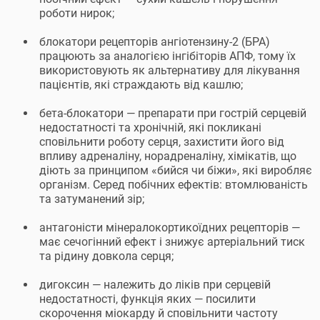
роботи нирок;
блокатори рецепторів ангіотензину-2 (БРА)
працюють за аналогією інгібіторів АПФ, тому їх
використовують як альтернативу для лікування
пацієнтів, які страждають від кашлю;
бета-блокатори — препарати при гострій серцевій
недостатності та хронічній, які покликані
сповільнити роботу серця, захистити його від
впливу адреналіну, норадреналіну, хімікатів, що
діють за принципом «бийся чи біжи», які виробляє
організм. Серед побічних ефектів: втомлюваність
та затуманений зір;
антагоністи мінералокортикоїдних рецепторів —
має сечогінний ефект і знижує артеріальний тиск
та рідину довкола серця;
дигоксин — належить до ліків при серцевій
недостатності, функція яких — посилити
скорочення міокарду й сповільнити частоту