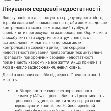
Лікування серцевої недостатності
Якщо у пацієнта діагностують серцеву недостатність,
терапія зазвичай спрямована на те, аби якомога довше
контролювати кожен симптом, який турбує, й
сповільнити прогресування захворювання. Окрім зміни
способу життя та хірургічного втручання (як-от
встановлення імплантів, які допомагають
контролювати серцевий ритм), при серцевій
недостатності лікування препаратами теж актуальне.
Препарати при хронічній серцевій недостатності
призначають хворому на все життя, якщо причина, з
якої виникло захворювання, невиліковна.
Деякі з основних засобів від серцевої недостатності
містять:
інгібітори ангіотензинперетворювального
ферменту (АПФ) — розслабляють і розкривають
кровоносні судини, завдяки чому серцю легше
перекачувати кров тілом. Найпоширеніший
побічний ефект — сухий кашель і порушення