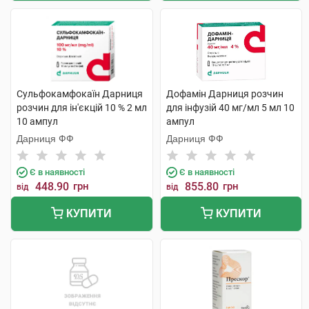
Сульфокамфокаїн Дарниця
Дофамін Дарниця розчин
розчин для ін'єкцій 10 % 2 мл
для інфузій 40 мг/мл 5 мл 10
10 ампул
ампул
Дарниця ФФ
Дарниця ФФ
Є в наявності
Є в наявності
448.90
грн
855.80
грн
від
від
КУПИТИ
КУПИТИ