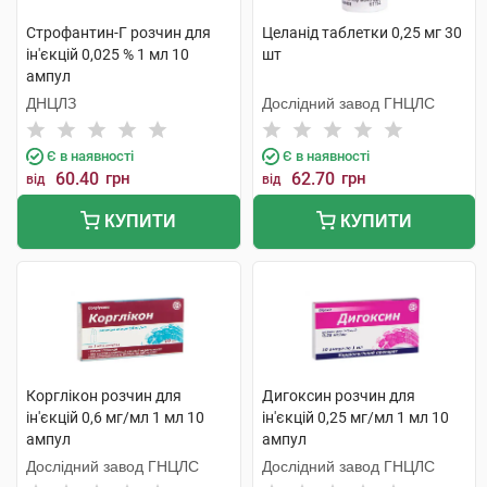
Строфантин-Г розчин для
Целанід таблетки 0,25 мг 30
ін'єкцій 0,025 % 1 мл 10
шт
ампул
ДНЦЛЗ
Дослідний завод ГНЦЛС
Є в наявності
Є в наявності
60.40
грн
62.70
грн
від
від
КУПИТИ
КУПИТИ
Корглікон розчин для
Дигоксин розчин для
ін'єкцій 0,6 мг/мл 1 мл 10
ін'єкцій 0,25 мг/мл 1 мл 10
ампул
ампул
Дослідний завод ГНЦЛС
Дослідний завод ГНЦЛС