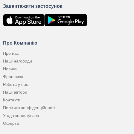
Завантажити застосунок
Про Компанію
Про нас
Наші нагороди
Новини
Франшиза
Робота у нас
Наші автори
Контакти
Політика конфіденційності
Угода користувача
Оферта