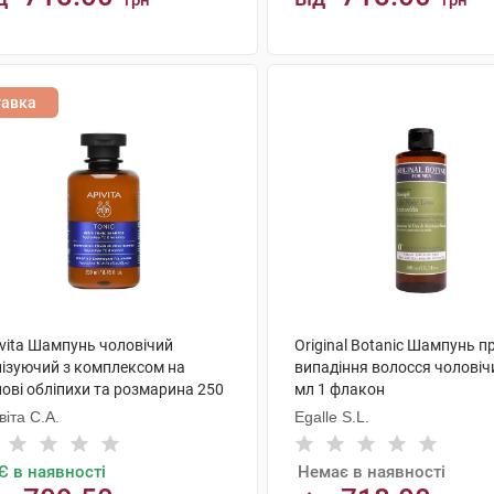
грн
грн
КУПИТИ
КУПИТИ
тавка
ivita Шампунь чоловічий
Original Botanic Шампунь п
нізуючий з комплексом на
випадіння волосся чоловіч
ові обліпихи та розмарина 250
мл 1 флакон
 1 флакон
віта С.А.
Egalle S.L.
Є в наявності
Немає в наявності