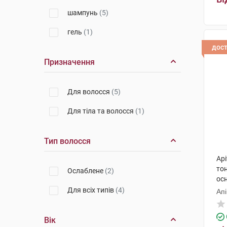
шампунь
(5)
гель
(1)
дос
Призначення
Для волосся
(5)
Для тіла та волосся
(1)
Тип волосся
Ap
то
Ослаблене
(2)
осн
мл
Для всіх типів
(4)
Апі
Вік