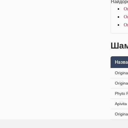
Найдоро
Or
Or
Or
Шам
Назва
Origin
Origin
Phyto 
Apivit
Origin