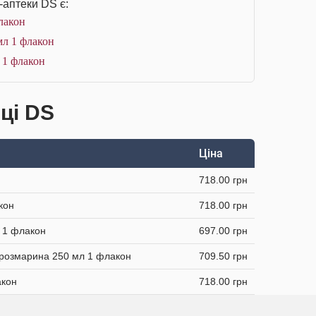
-аптеки DS є:
лакон
мл 1 флакон
л 1 флакон
ці DS
Ціна
718.00 грн
кон
718.00 грн
л 1 флакон
697.00 грн
а розмарина 250 мл 1 флакон
709.50 грн
акон
718.00 грн