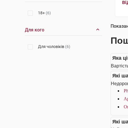
ві
18+
(6)
Показа
Для кого
Пош
Для чоловіків
(6)
Яка ц
Вартіст
Які ш
Недорог
Ph
Ap
Or
Які ш