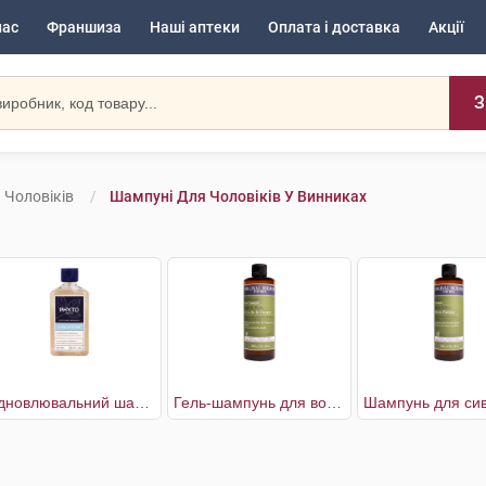
нас
Франшиза
Наші аптеки
Оплата і доставка
Акції
З
 Чоловіків
Шампуні Для Чоловіків У Винниках
Відновлювальний шампунь для волосся чоловіків
Гель-шампунь для волосся та тіла чоловічий