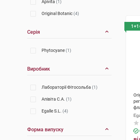
Apivita
(1)
Original Botanic
(4)
1+1
Серія
Phytocyane
(1)
Виробник
Лабораторії Фітосольба
(1)
Ori
Апівіта С.А.
(1)
ре
фл
Egalle S.L.
(4)
Ega
Форма випуску
ві