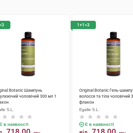
=3
1+1=3
ginal Botanic Шампунь
Original Botanic Гель-шамп
гулюючий чоловічий 300 мл 1
волосся та тіла чоловічий 
акон
флакон
lle S.L.
Egalle S.L.
Є в наявності
Є в наявності
718.00
718.00
д
від