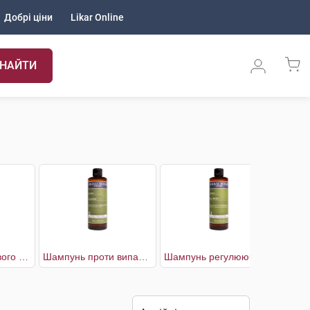
Добрі ціни
Likar Online
НАЙТИ
Шампунь для сивого волосся чоловічий
Шампунь проти випадіння волосся чоловічий
Шампунь регулюючий чоловічий