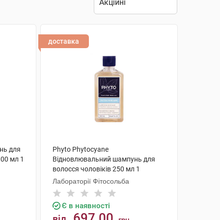
доставка
унь для
Phyto Phytocyane
300 мл 1
Відновлювальний шампунь для
волосся чоловіків 250 мл 1
флакон
Лабораторії Фітосольба
Є в наявності
697.00
від