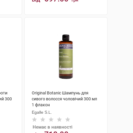
грн
КУПИТИ
роти
Original Botanic Шампунь для
ий 300
сивого волосся чоловічий 300 мл
1 флакон
Egalle S.L.
Немає в наявності