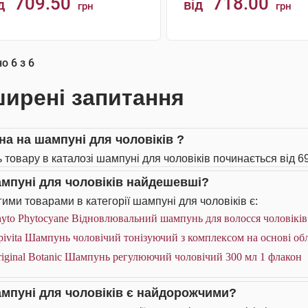
709.50
718.00
д
від
грн
грн
АНАЛОГИ
КУПИТИ
но
6
з
6
ирені запитання
іна на шампуні для чоловіків ?
ь товару в каталозі шампуні для чоловіків починається від 69
ампуні для чоловіків найдешевші?
ими товарами в категорії шампуні для чоловіків є:
yto Phytocyane Відновлювальний шампунь для волосся чоловіків
ivita Шампунь чоловічий тонізуючий з комплексом на основі об
iginal Botanic Шампунь регулюючий чоловічий 300 мл 1 флакон
ампуні для чоловіків є найдорожчими?