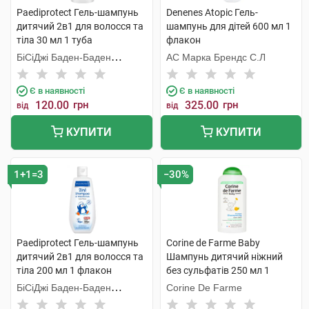
Paediprotect Гель-шампунь
Denenes Atopic Гель-
дитячий 2в1 для волосся та
шампунь для дітей 600 мл 1
тіла 30 мл 1 туба
флакон
БіСіДжі Баден-Баден
АС Марка Брендс С.Л
Косметікс Груп Гмбх
Є в наявності
Є в наявності
120.00
грн
325.00
грн
від
від
КУПИТИ
КУПИТИ
1+1=3
−30%
Paediprotect Гель-шампунь
Corine de Farme Baby
дитячий 2в1 для волосся та
Шампунь дитячий ніжний
тіла 200 мл 1 флакон
без сульфатів 250 мл 1
флакон
БіСіДжі Баден-Баден
Corine De Farme
Косметікс Груп Гмбх