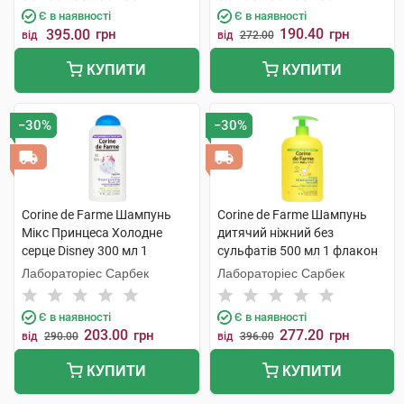
Є в наявності
Є в наявності
190.40
395.00
грн
грн
від
від
272.00
КУПИТИ
КУПИТИ
−30%
−30%
Corine de Farme Шампунь
Corine de Farme Шампунь
Мікс Принцеса Холодне
дитячий ніжний без
серце Disney 300 мл 1
сульфатів 500 мл 1 флакон
флакон
Лабораторіес Сарбек
Лабораторіес Сарбек
Є в наявності
Є в наявності
203.00
277.20
грн
грн
від
290.00
від
396.00
КУПИТИ
КУПИТИ