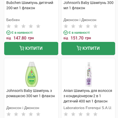
Bubchen Шампунь дитячий
Johnson’s Baby Шампунь 300
200 мл 1 флакон
мл 1 флакон
Бюбхен
Джонсон і Джонсон
Є в наявності
Є в наявності
147.80
грн
151.70
грн
від
від
КУПИТИ
КУПИТИ
Johnson’s Baby Шампунь з
Anian Шампунь для волосся
ромашкою 300 мл 1 флакон
з кондиціонером 2 в 1
дитячий 400 мл 1 флакон
Джонсон і Джонсон
Laboratorios Forenqui S.A.U.