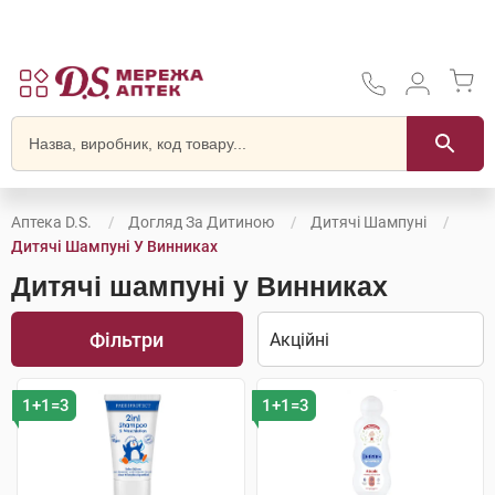
Аптека D.S.
Догляд За Дитиною
Дитячі Шампуні
Дитячі Шампуні У Винниках
Дитячі шампуні у Винниках
Фільтри
1+1=3
1+1=3