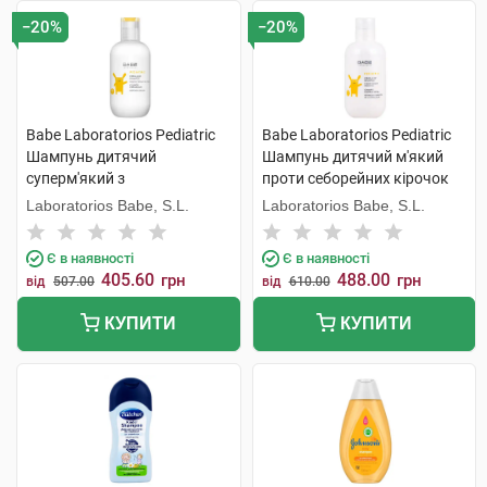
−20%
−20%
Babe Laboratorios Pediatric
Babe Laboratorios Pediatric
Шампунь дитячий
Шампунь дитячий м'який
суперм'який з
проти себорейних кірочок
кондиціонером 200 мл 1
200 мл 1 флакон
Laboratorios Babe, S.L.
Laboratorios Babe, S.L.
флакон
Є в наявності
Є в наявності
405.60
488.00
грн
грн
від
507.00
від
610.00
КУПИТИ
КУПИТИ