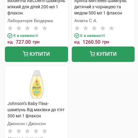
Bioderma ABCDerm Шампунь
Apivita Mini Bees Шампунь
м'який для дітей 200 мл 1
дитячий з чорницею та
флакон
медом 500 мл 1 флакон
Лабораторія Біодерма
Апівіта С.А.
Є в наявності
Є в наявності
727.00
грн
1260.50
грн
від
від
КУПИТИ
КУПИТИ
Johnson’s Baby Піна-
шампунь Від маківки до п'ят
300 мл 1 флакон
Джонсон і Джонсон