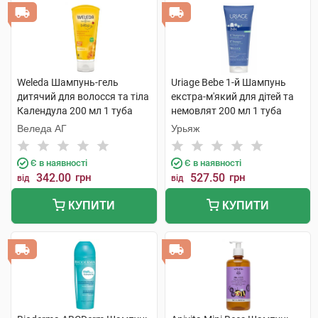
Weleda Шампунь-гель
Uriage Bebe 1-й Шампунь
дитячий для волосся та тіла
екстра-м'який для дітей та
Календула 200 мл 1 туба
немовлят 200 мл 1 туба
Веледа АГ
Урьяж
Є в наявності
Є в наявності
342.00
грн
527.50
грн
від
від
КУПИТИ
КУПИТИ