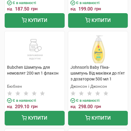
Є в наявності
Є в наявності
187.50
грн
199.00
грн
від
від
КУПИТИ
КУПИТИ
Bubchen Шампунь для
Johnson’s Baby Піна-
немовлят 200 мл 1 флакон
шампунь Від маківки до п'ят
з дозатором 500 мл 1
флакон
Бюбхен
Джонсон і Джонсон
Є в наявності
Є в наявності
209.10
грн
298.00
грн
від
від
КУПИТИ
КУПИТИ