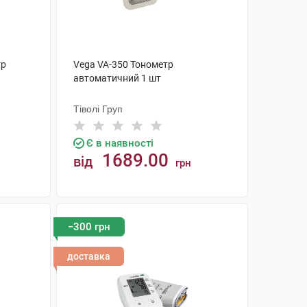
тр
Vega VA-350 Тонометр
автоматичний 1 шт
Тіволі Груп
Є в наявності
1689.00
від
грн
КУПИТИ
−300 грн
доставка