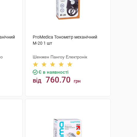
анічний
ProMedica Тонометр механічний
М-20 1 шт
со
Шенжен Пангоу Електронік
Є в наявності
760.70
від
грн
КУПИТИ