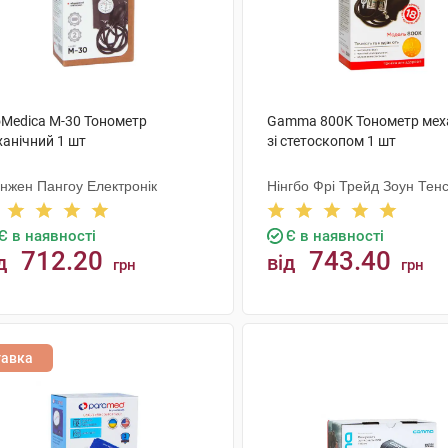
oMedica М-30 Тонометр
Gamma 800К Тонометр мех
ханічний 1 шт
зі стетоскопом 1 шт
нжен Пангоу Електронік
Нінгбо Фрі Трейд Зоун Тен
Є в наявності
Є в наявності
712.20
743.40
д
від
грн
грн
КУПИТИ
КУПИТИ
тавка