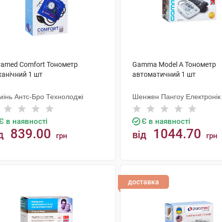
ramed Comfort Тонометр
Gamma Model А Тонометр
ханічний 1 шт
автоматичний 1 шт
мінь Антс-Бро Технолоджі
Шенжен Пангоу Електронік
Є в наявності
Є в наявності
839.00
1044.70
д
від
грн
грн
КУПИТИ
КУПИТИ
доставка