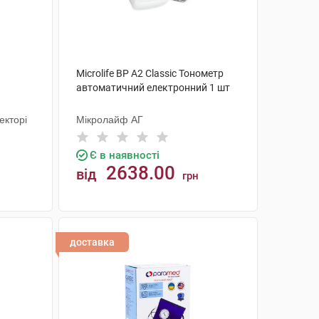
Microlife BP A2 Classic Тонометр
автоматичний електронний 1 шт
екторі
Мікролайф AГ
Є в наявності
2638.00
від
грн
КУПИТИ
доставка