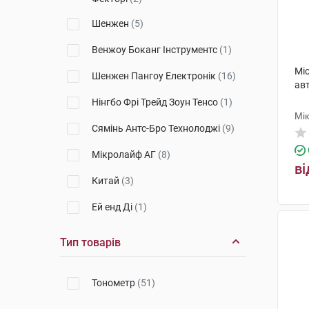
Шенжен
(5)
Венжоу Боканг Інструментс
(1)
Mic
Шенжен Пангоу Електронік
(16)
ав
Нінгбо Фрі Трейд Зоун Тенсо
(1)
Мі
Сямінь Антс-Бро Технолоджі
(9)
Мікролайф AГ
(8)
ві
Китай
(3)
Ей енд Ді
(1)
Тіволі Груп
(1)
Тип товарів
Омрон Геалткар
(6)
Тонометр
(51)