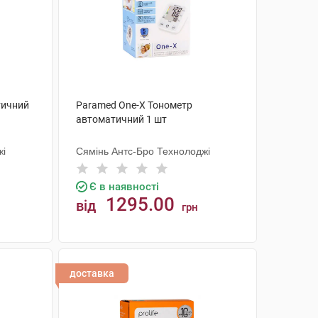
тичний
Paramed One-X Тонометр
автоматичний 1 шт
жі
Сямінь Антс-Бро Технолоджі
Є в наявності
1295.00
від
грн
КУПИТИ
доставка