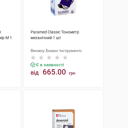
й
Paramed Classic Тонометр
ір М 1
механічний 1 шт
Венжоу Боканг Інструментс
Є в наявності
665.00
від
грн
КУПИТИ