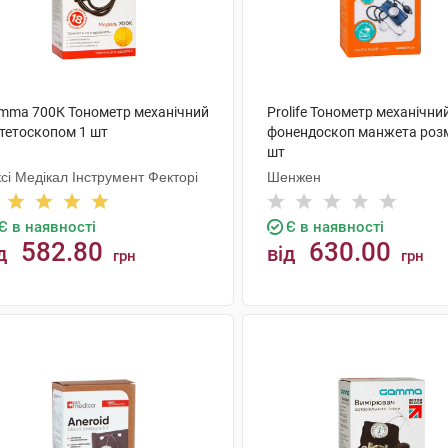
mma 700К Тонометр механічний
Prolife Тонометр механічни
стетоскопом 1 шт
фонендоскоп манжета розм
шт
сі Медікал Інструмент Фекторі
Шенжен
Є в наявності
Є в наявності
582.80
630.00
д
від
грн
грн
КУПИТИ
КУПИТИ