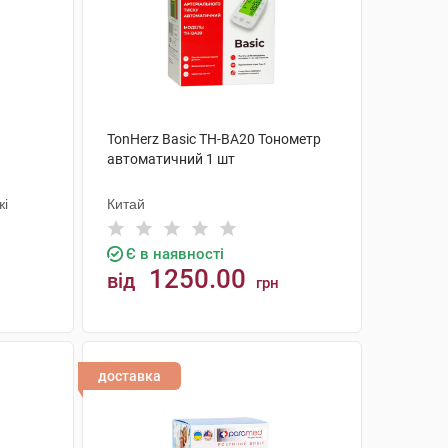
TonHerz Basic ТН-ВА20 Тонометр
автоматичний 1 шт
жі
Китай
Є в наявності
1250.00
від
грн
КУПИТИ
доставка