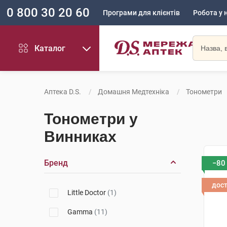
0 800 30 20 60
Програми для клієнтів
Робота у 
Каталог
Аптека D.S.
Домашня Медтехніка
Тонометри
Тонометри у
Винниках
Бренд
−80
дос
Little Doctor
(1)
Gamma
(11)