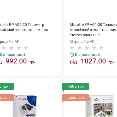
rolife BP AG1-20 Тонометр
Microlife BP AG1-30 Тономе
анічний зі стетоскопом 1 шт
механічний з вмонтованим
стетоскопом 1 шт
кролайф AГ
Мікролайф AГ
Є в наявності
Є в наявності
992.00
1027.00
д
від
грн
грн
КУПИТИ
КУПИТИ
0 грн
−500 грн
тавка
доставка