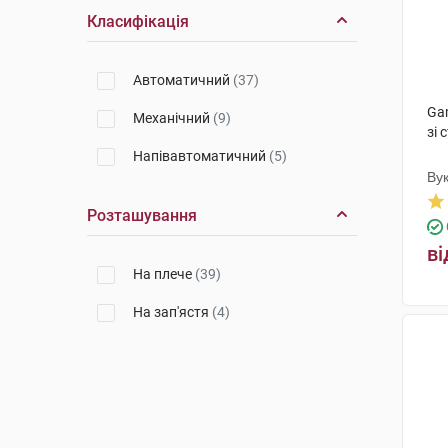
Класифікація
Автоматичний
(37)
Ga
Механічний
(9)
зі 
Напівавтоматичний
(5)
Вук
Розташування
ві
На плече
(39)
На зап'ястя
(4)