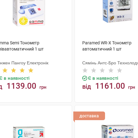
mma Semi Тонометр
Paramed WR-X Тонометр
півавтоматичний 1 шт
автоматичний 1 шт
нжен Пангоу Електронік
Сямінь Антс-Бро Технолод
Є в наявності
Є в наявності
1139.00
1161.00
д
від
грн
грн
КУПИТИ
КУПИТИ
доставка