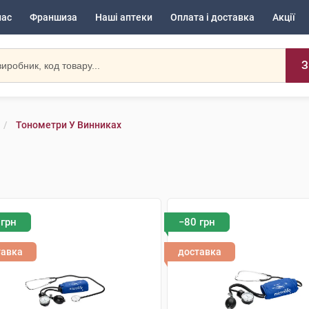
нас
Франшиза
Наші аптеки
Оплата і доставка
Акції
З
Тонометри У Винниках
 грн
−80 грн
тавка
доставка