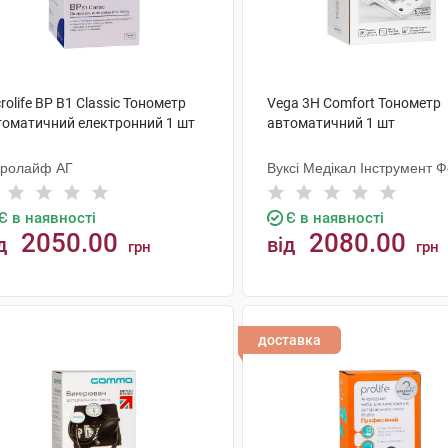
rolife BP B1 Classic Тонометр
Vega 3H Comfort Тонометр
томатичний електронний 1 шт
автоматичний 1 шт
кролайф AГ
Вуксі Медікал Інструмент Ф
Є в наявності
Є в наявності
2050.00
2080.00
д
від
грн
грн
КУПИТИ
КУПИТИ
доставка