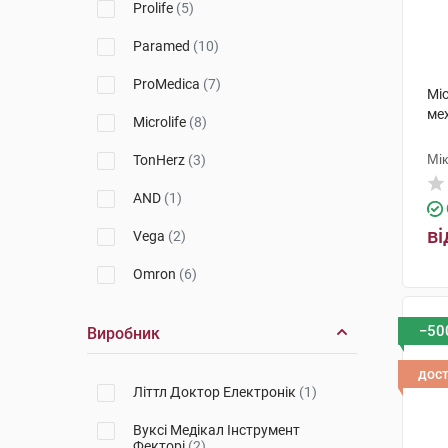
Prolife
(5)
Paramed
(10)
ProMedica
(7)
Mic
мех
Microlife
(8)
Мі
TonHerz
(3)
AND
(1)
ві
Vega
(2)
Omron
(6)
−50
Виробник
дос
Літтл Доктор Електронік
(1)
Вуксі Медікал Інструмент
Фекторі
(2)