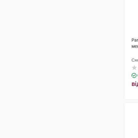
Pa
ме
Ся
ві