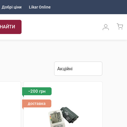
Добрі ціни
Likar Online
НАЙТИ
−200 грн
доставка