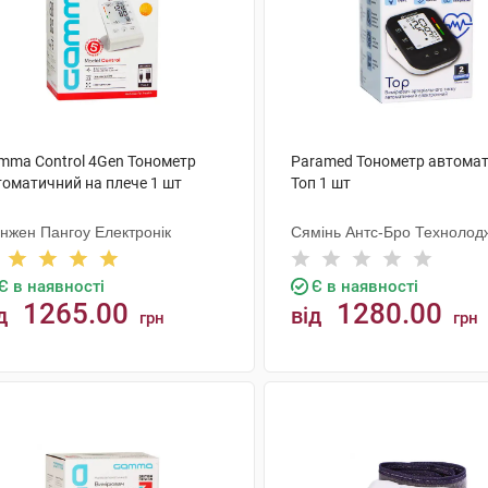
mma Control 4Gen Тонометр
Paramed Тонометр автома
томатичний на плече 1 шт
Топ 1 шт
нжен Пангоу Електронік
Сямінь Антс-Бро Технолод
Є в наявності
Є в наявності
1265.00
1280.00
д
від
грн
грн
КУПИТИ
КУПИТИ