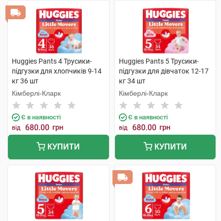
Huggies Pants 4 Трусики-
Huggies Pants 5 Трусики-
підгузки для хлопчиків 9-14
підгузки для дівчаток 12-17
кг 36 шт
кг 34 шт
Кімберлі-Кларк
Кімберлі-Кларк
Є в наявності
Є в наявності
680.00
грн
680.00
грн
від
від
КУПИТИ
КУПИТИ