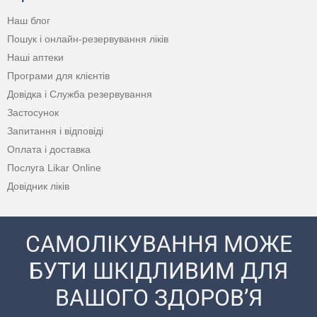
Наш блог
Пошук і онлайн-резервування ліків
Наші аптеки
Програми для клієнтів
Довідка і Служба резервування
Застосунок
Запитання і відповіді
Оплата і доставка
Послуга Likar Online
Довідник ліків
САМОЛІКУВАННЯ МОЖЕ
БУТИ ШКІДЛИВИМ ДЛЯ
ВАШОГО ЗДОРОВ’Я