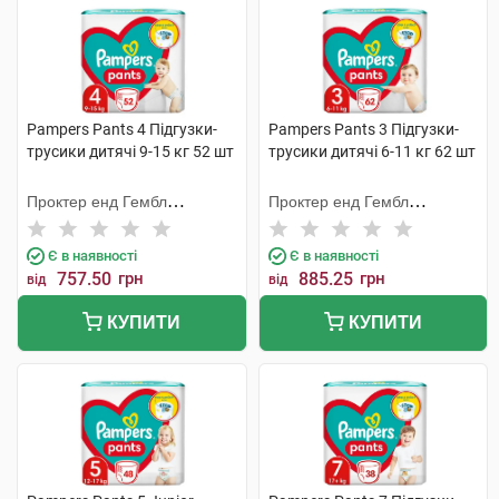
Pampers Pants 4 Підгузки-
Pampers Pants 3 Підгузки-
трусики дитячі 9-15 кг 52 шт
трусики дитячі 6-11 кг 62 шт
Проктер енд Гембл
Проктер енд Гембл
Мануфекчурінг
Мануфекчурінг
Є в наявності
Є в наявності
757.50
грн
885.25
грн
від
від
КУПИТИ
КУПИТИ