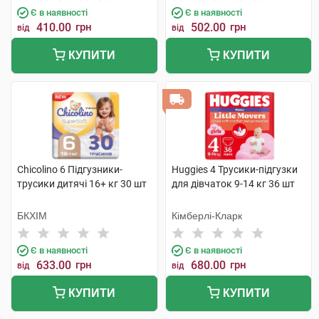
Є в наявності
Є в наявності
410.00
грн
502.00
грн
від
від
КУПИТИ
КУПИТИ
Chicolino 6 Підгузники-
Huggies 4 Трусики-підгузки
трусики дитячі 16+ кг 30 шт
для дівчаток 9-14 кг 36 шт
БКХІМ
Кімберлі-Кларк
Є в наявності
Є в наявності
633.00
грн
680.00
грн
від
від
КУПИТИ
КУПИТИ