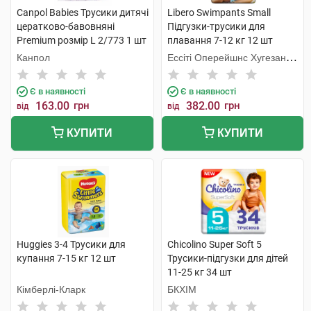
Canpol Babies Трусики дитячі
Libero Swimpants Small
цератково-бавовняні
Підгузки-трусики для
Premium розмір L 2/773 1 шт
плавання 7-12 кг 12 шт
Канпол
Ессіті Оперейшнс Хугезанд
Б.В.
Є в наявності
Є в наявності
163.00
грн
382.00
грн
від
від
КУПИТИ
КУПИТИ
Huggies 3-4 Трусики для
Chicolino Super Soft 5
купання 7-15 кг 12 шт
Трусики-підгузки для дітей
11-25 кг 34 шт
Кімберлі-Кларк
БКХІМ