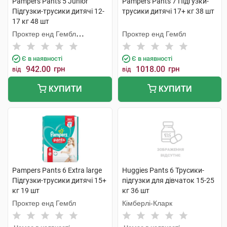
Pampers Pants 5 Junior
Pampers Pants 7 Підгузки-
Підгузки-трусики дитячі 12-
трусики дитячі 17+ кг 38 шт
17 кг 48 шт
Проктер енд Гембл
Проктер енд Гембл
Мануфекчурінг
Є в наявності
Є в наявності
942.00
грн
1018.00
грн
від
від
КУПИТИ
КУПИТИ
Pampers Pants 6 Extra large
Huggies Pants 6 Трусики-
Підгузки-трусики дитячі 15+
підгузки для дівчаток 15-25
кг 19 шт
кг 36 шт
Проктер енд Гембл
Кімберлі-Кларк