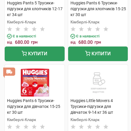
Huggies Pants 5 Трусики-
Huggies Pants 6 Трусики-
підгузки для хлопчиків 12-17
підгузки для хлопчиків 15-25
кг 34 шт
кг 30 шт
Кімберлі-Кларк
Кімберлі-Кларк
Є в наявності
Є в наявності
680.00
грн
680.00
грн
від
від
КУПИТИ
КУПИТИ
Huggies Pants 6 Трусики-
Huggies Little Movers 4
підгузки для дівчаток 15-25
Трусики-підгузки для
кг 30 шт
дівчаток 9-14 кг 36 шт
Кімберлі-Кларк
Кімберлі-Кларк