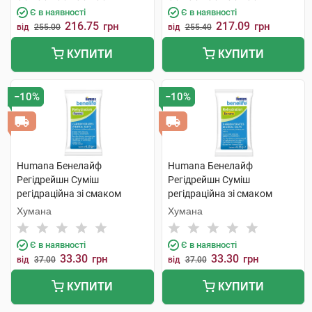
Є в наявності
Є в наявності
216.75
217.09
грн
грн
від
255.00
від
255.40
КУПИТИ
КУПИТИ
−10%
−10%
Humana Бенелайф
Humana Бенелайф
Регідрейшн Суміш
Регідрейшн Суміш
регідраційна зі смаком
регідраційна зі смаком
фенхеля для дітей з
банану для дітей від 1 року
Хумана
Хумана
народження та дорослих 1
та дорослих 1 пакет
пакет
Є в наявності
Є в наявності
33.30
33.30
грн
грн
від
37.00
від
37.00
КУПИТИ
КУПИТИ