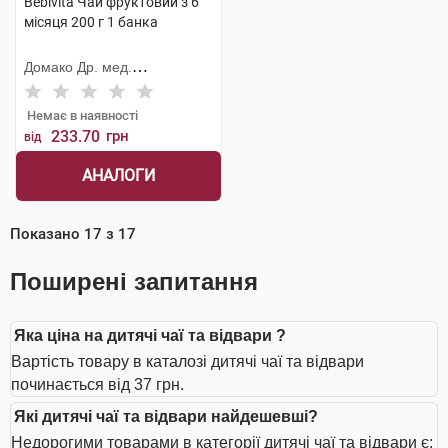
Bebivita Чай фруктовий з 6
місяця 200 г 1 банка
Домако Др. мед.
Ауфдермаур АГ
Немає в наявності
233.70
грн
від
АНАЛОГИ
Показано
17
з
17
Поширені запитання
Яка ціна на дитячі чаї та відвари ?
Вартість товару в каталозі дитячі чаї та відвари
починається від 37 грн.
Які дитячі чаї та відвари найдешевші?
Недорогими товарами в категорії дитячі чаї та відвари є: