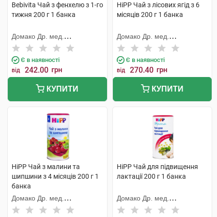
Bebivita Чай з фенхелю з 1-го
HiPP Чай з лісових ягід з 6
тижня 200 г 1 банка
місяців 200 г 1 банка
Домако Др. мед.
Домако Др. мед.
Ауфдермаур АГ
Ауфдермаур АГ
Є в наявності
Є в наявності
242.00
грн
270.40
грн
від
від
КУПИТИ
КУПИТИ
HiPP Чай з малини та
HiPP Чай для підвищення
шипшини з 4 місяців 200 г 1
лактації 200 г 1 банка
банка
Домако Др. мед.
Домако Др. мед.
Ауфдермаур АГ
Ауфдермаур АГ