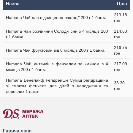
Назва
Ціна
213.18
Humana Чай для підвищення лактації 200 г 1 банка
грн
Humana Чай розчинний Солодкі сни з 4 місяців 200
214.63
г 1 банка
грн
216.75
Humana Чай фруктовий від 8 місяців 200 г 1 банка
грн
Humana Чай дитячий з фенхелем та кмином з 4
217.09
місяців 200 г 1 банка
грн
Humana Бенелайф Регідрейшн Суміш регідраційна
33.30
зі смаком фенхеля для дітей з народження та
грн
дорослих 1 пакет
Гаряча лінія