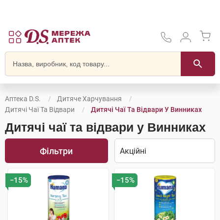
Аптека D.S.
Дитяче Харчування
Дитячі Чаї Та Відвари
Дитячі Чаї Та Відвари У Винниках
Дитячі чаї та відвари у Винниках
Фільтри
−15%
−15%