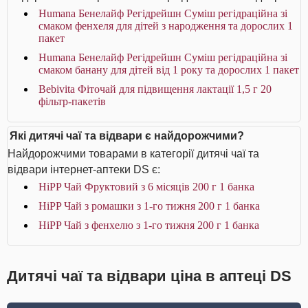
Humana Бенелайф Регідрейшн Суміш регідраційна зі
смаком фенхеля для дітей з народження та дорослих 1
пакет
Humana Бенелайф Регідрейшн Суміш регідраційна зі
смаком банану для дітей від 1 року та дорослих 1 пакет
Bebivita Фіточай для підвищення лактації 1,5 г 20
фільтр-пакетів
Які дитячі чаї та відвари є найдорожчими?
Найдорожчими товарами в категорії дитячі чаї та
відвари інтернет-аптеки DS є:
HiPP Чай Фруктовий з 6 місяців 200 г 1 банка
HiPP Чай з ромашки з 1-го тижня 200 г 1 банка
HiPP Чай з фенхелю з 1-го тижня 200 г 1 банка
Дитячі чаї та відвари ціна в аптеці DS