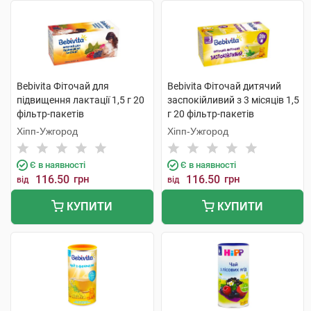
Bebivita Фіточай для
Bebivita Фіточай дитячий
підвищення лактації 1,5 г 20
заспокійливий з 3 місяців 1,5
фільтр-пакетів
г 20 фільтр-пакетів
Хіпп-Ужгород
Хіпп-Ужгород
Є в наявності
Є в наявності
116.50
грн
116.50
грн
від
від
КУПИТИ
КУПИТИ