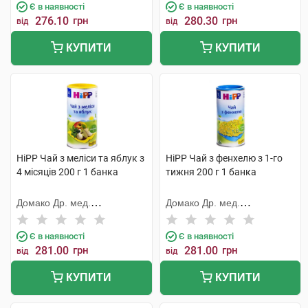
Є в наявності
Є в наявності
276.10
грн
280.30
грн
від
від
КУПИТИ
КУПИТИ
HiPP Чай з меліси та яблук з
HiPP Чай з фенхелю з 1-го
4 місяців 200 г 1 банка
тижня 200 г 1 банка
Домако Др. мед.
Домако Др. мед.
Ауфдермаур АГ
Ауфдермаур АГ
Є в наявності
Є в наявності
281.00
грн
281.00
грн
від
від
КУПИТИ
КУПИТИ