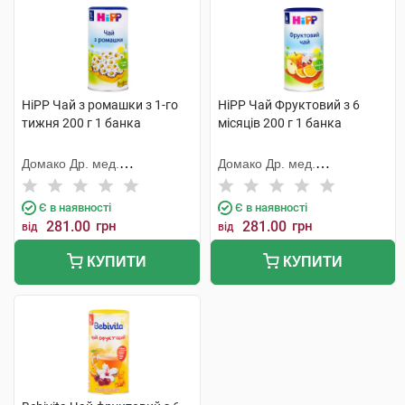
HiPP Чай з ромашки з 1-го
HiPP Чай Фруктовий з 6
тижня 200 г 1 банка
місяців 200 г 1 банка
Домако Др. мед.
Домако Др. мед.
Ауфдермаур АГ
Ауфдермаур АГ
Є в наявності
Є в наявності
281.00
грн
281.00
грн
від
від
КУПИТИ
КУПИТИ