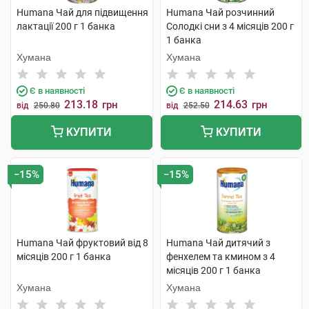
Humana Чай для підвищення
Humana Чай розчинний
лактації 200 г 1 банка
Солодкі сни з 4 місяців 200 г
1 банка
Хумана
Хумана
Є в наявності
Є в наявності
213.18
214.63
грн
грн
від
250.80
від
252.50
КУПИТИ
КУПИТИ
−15%
−15%
Humana Чай фруктовий від 8
Humana Чай дитячий з
місяців 200 г 1 банка
фенхелем та кмином з 4
місяців 200 г 1 банка
Хумана
Хумана