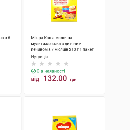
на з 6
Milupa Каша молочна
мультизлакова з дитячим
печивом з 7 місяців 210 г 1 пакет
Нутриція
Є в наявності
132.00
від
грн
КУПИТИ