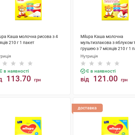
lupa Каша молочна рисова з 4
Milupa Каша молочна
яців 210 г 1 пакет
мультизлакова з яблуком 
грушею з 7 місяців 210 г 1 
триція
Нутриція
Є в наявності
Є в наявності
113.70
121.00
д
від
грн
грн
КУПИТИ
КУПИТИ
доставка