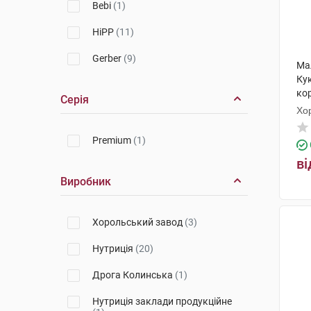
Bebi
(1)
HiPP
(11)
Gerber
(9)
Ма
Кук
ко
Серія
Хо
Premium
(1)
ві
Виробник
Хорольський завод
(3)
Нутриція
(20)
Дрога Колинська
(1)
Нутриція заклади продукційне