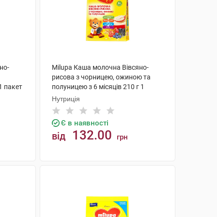
но-
Milupa Каша молочна Вівсяно-
а
рисова з чорницею, ожиною та
1 пакет
полуницею з 6 місяців 210 г 1
пакет
Нутриція
Є в наявності
132.00
від
грн
КУПИТИ