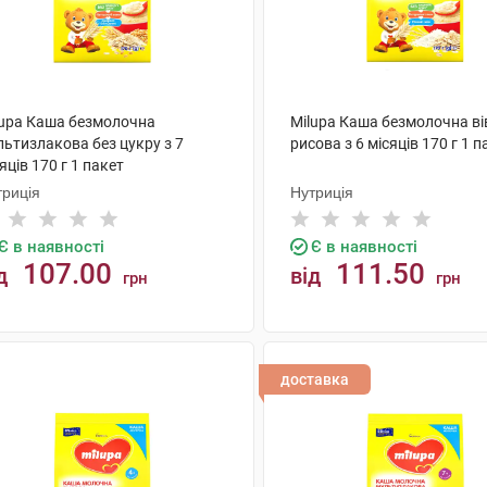
lupa Каша безмолочна
Milupa Каша безмолочна ві
льтизлакова без цукру з 7
рисова з 6 місяців 170 г 1 п
яців 170 г 1 пакет
триція
Нутриція
Є в наявності
Є в наявності
107.00
111.50
д
від
грн
грн
КУПИТИ
КУПИТИ
доставка