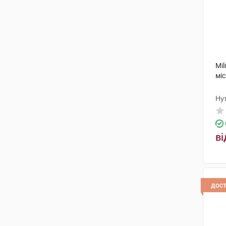
Mi
міс
Ну
ві
дос