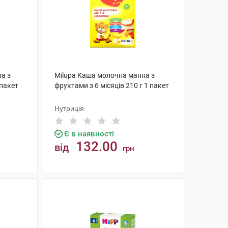
а з
Milupa Каша молочна манна з
 пакет
фруктами з 6 місяців 210 г 1 пакет
Нутриція
Є в наявності
132.00
від
грн
КУПИТИ