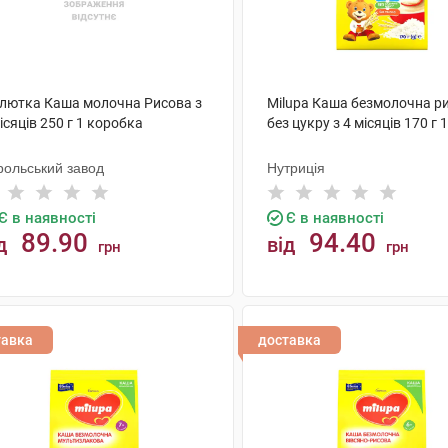
лютка Каша молочна Рисова з
Milupa Каша безмолочна р
ісяців 250 г 1 коробка
без цукру з 4 місяців 170 г 
рольський завод
Нутриція
Є в наявності
Є в наявності
89.90
94.40
д
від
грн
грн
КУПИТИ
КУПИТИ
тавка
доставка