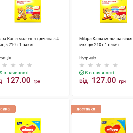
lupa Каша молочна гречана з 4
Milupa Каша молочна вівся
яців 210 г 1 пакет
місяців 210 г 1 пакет
триція
Нутриція
Є в наявності
Є в наявності
127.00
127.00
д
від
грн
грн
КУПИТИ
КУПИТИ
тавка
доставка