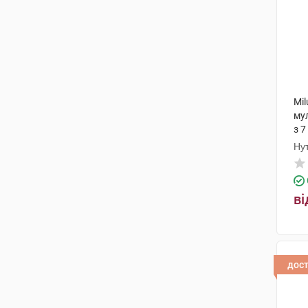
Mi
му
з 7
Ну
ві
дос