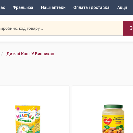
нас
Франшиза
Наші аптеки
Оплата і доставка
Акції
З
Дитячі Каші У Винниках