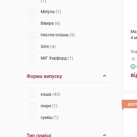
(1)
Мілупа
(1)
Вівера
(6)
Ма
Нестле Іспана
(9)
4 м
Хіпп
(4)
Хо
МІГ Херфорд
(1)
ві
Форма випуску
каша
(43)
дос
пюре
(1)
суміш
(1)
Тип суміші