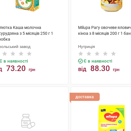
лютка Каша молочна
Milupa Рагу овочеве ялови
урудзяна з 5 місяців 250 г 1
кіноа з 8 місяців 200 г 1 ба
робка
рольський завод
Нутриція
Є в наявності
Є в наявності
73.20
88.30
д
від
грн
грн
КУПИТИ
КУПИТИ
доставка