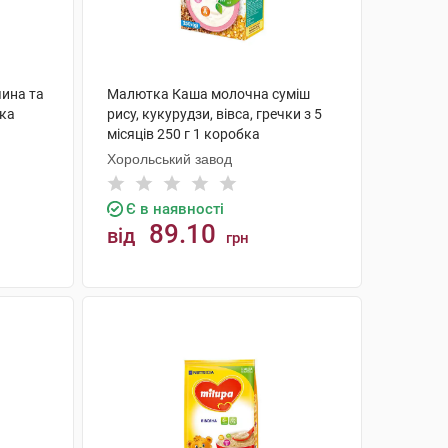
чина та
Малютка Каша молочна суміш
нка
рису, кукурудзи, вівса, гречки з 5
місяців 250 г 1 коробка
Хорольський завод
Є в наявності
89.10
від
грн
КУПИТИ