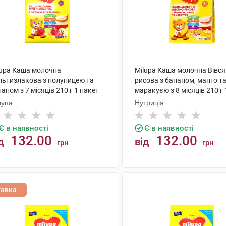
lupa Каша молочна
Milupa Каша молочна Вівся
льтизлакова з полуницею та
рисова з бананом, манго т
аном з 7 місяців 210 г 1 пакет
маракуєю з 8 місяців 210 г 
лупа
Нутриція
Є в наявності
Є в наявності
132.00
132.00
д
від
грн
грн
КУПИТИ
КУПИТИ
тавка