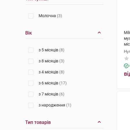
Молочна
(3)
Вік
Mi
му
міс
з 5 місяців
(8)
Ну
з 8 місяців
(3)
з 4 місяців
(8)
ві
з 6 місяців
(17)
з 7 місяців
(6)
з народження
(1)
Тип товарів