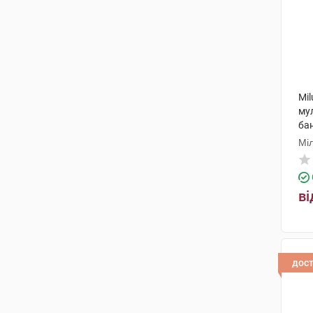
Mi
му
бан
Мі
ві
дос