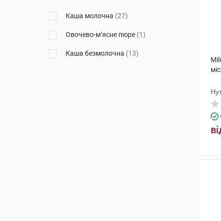
Каша молочна
(27)
Овочево-м’ясне пюре
(1)
Каша безмолочна
(13)
Mi
міс
Ну
ві