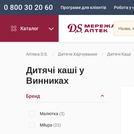
0 800 30 20 60
Програми для клієнтів
Робота у 
Каталог
Аптека D.S.
Дитяче Харчування
Дитячі Каші
Дитячі каші у
Винниках
Бренд
Малютка
(3)
Milupa
(22)