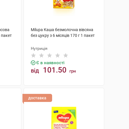
исова
Milupa Каша безмолочна вівсяна
1 пакет
без цукру з 6 місяців 170 г 1 пакет
Нутриція
Є в наявності
101.50
від
грн
КУПИТИ
доставка