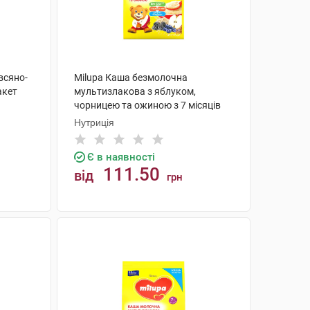
всяно-
Milupa Каша безмолочна
акет
мультизлакова з яблуком,
чорницею та ожиною з 7 місяців
170 г 1 пакет
Нутриція
Є в наявності
111.50
від
грн
КУПИТИ