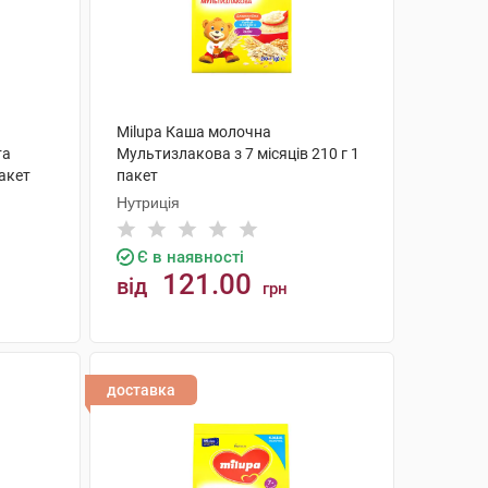
Milupa Каша молочна
та
Мультизлакова з 7 місяців 210 г 1
пакет
пакет
Нутриція
Є в наявності
121.00
від
грн
КУПИТИ
доставка