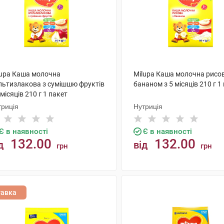
lupa Каша молочна
Milupa Каша молочна рисов
льтизлакова з сумішшю фруктів
бананом з 5 місяців 210 г 1
 місяців 210 г 1 пакет
триція
Нутриція
Є в наявності
Є в наявності
132.00
132.00
д
від
грн
грн
КУПИТИ
КУПИТИ
тавка