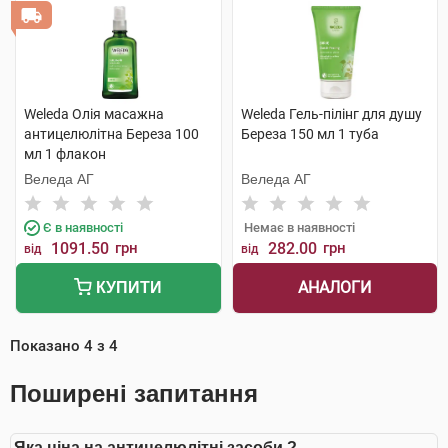
Weleda Олія масажна
Weleda Гель-пілінг для душу
антицелюлітна Береза 100
Береза 150 мл 1 туба
мл 1 флакон
Веледа АГ
Веледа АГ
Є в наявності
Немає в наявності
1091.50
грн
282.00
грн
від
від
АНАЛОГИ
КУПИТИ
Показано
4
з
4
Поширені запитання
Яка ціна на антицелюлітні засоби ?