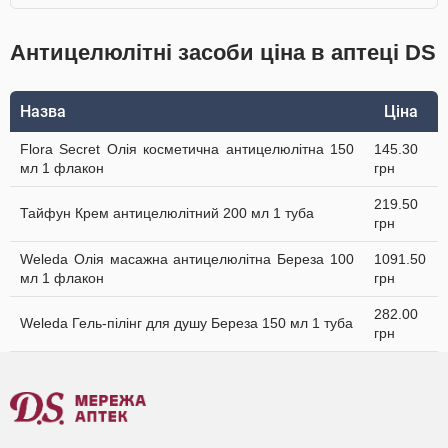
Антицелюлітні засоби ціна в аптеці DS
Назва
Ціна
Flora Secret Олія косметична антицелюлітна 150
145.30
мл 1 флакон
грн
219.50
Тайфун Крем антицелюлітний 200 мл 1 туба
грн
Weleda Олія масажна антицелюлітна Береза 100
1091.50
мл 1 флакон
грн
282.00
Weleda Гель-пілінг для душу Береза 150 мл 1 туба
грн