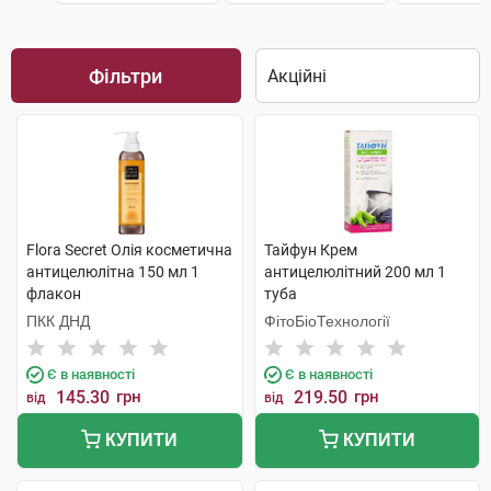
Фільтри
Flora Secret Олія косметична
Тайфун Крем
антицелюлітна 150 мл 1
антицелюлітний 200 мл 1
флакон
туба
ПКК ДНД
ФітоБіоТехнології
Є в наявності
Є в наявності
145.30
грн
219.50
грн
від
від
КУПИТИ
КУПИТИ