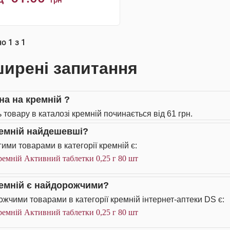
грн
КУПИТИ
но
1
з
1
ирені запитання
на на кремній ?
 товару в каталозі кремній починається від 61 грн.
ремній найдешевші?
ими товарами в категорії кремній є:
емній Активний таблетки 0,25 г 80 шт
ремній є найдорожчими?
жчими товарами в категорії кремній інтернет-аптеки DS є:
емній Активний таблетки 0,25 г 80 шт