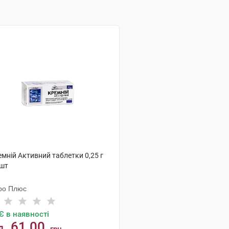
мній Активний таблетки 0,25 г
 шт
ро Плюс
Є в наявності
61.00
д