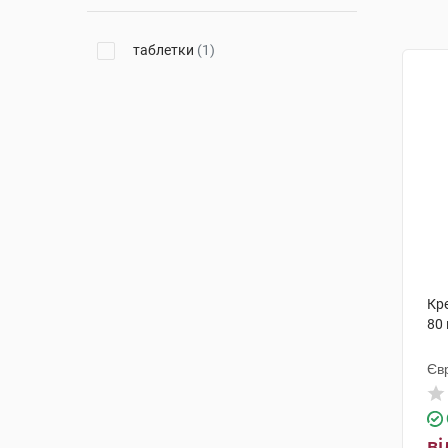
таблетки
(1)
Кре
80
Єв
ві