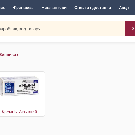
нас
Франшиза
Наші аптеки
Оплата і доставка
Акції
З
 Винниках
Кремній Активний