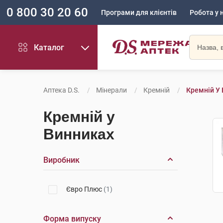
0 800 30 20 60
Програми для клієнтів
Робота у 
Каталог
Аптека D.S.
Мінерали
Кремній
Кремній У
Кремній у
Винниках
Виробник
Євро Плюс
(1)
Форма випуску