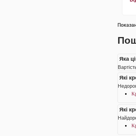
Показа
Пош
Яка ці
Вартість
Які к
Недорог
Кр
Які к
Найдоро
Кр