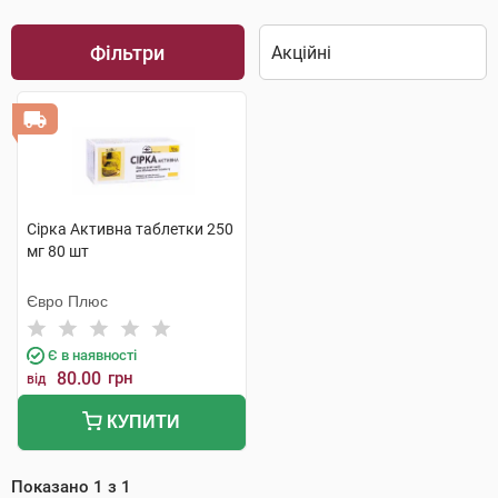
Фільтри
Сірка Активна таблетки 250
мг 80 шт
Євро Плюс
Є в наявності
80.00
грн
від
КУПИТИ
Показано
1
з
1