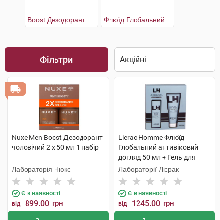
Boost Дезодорант чоловічий 2 х 50 мл
Флюїд Глобальний антивіковий догляд 50 мл + Гель для душу 200 мл
Фільтри
Nuxe Men Boost Дезодорант
Lierac Homme Флюїд
чоловічий 2 х 50 мл 1 набір
Глобальний антивіковий
догляд 50 мл + Гель для
душу 200 мл 1 набір
Лабораторія Нюкс
Лабораторії Лієрак
Є в наявності
Є в наявності
899.00
грн
1245.00
грн
від
від