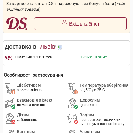
За карткою клієнта «D.S.» нараховуються бонусні бали (
крім
акційних товарів
)
Вхід в кабінет
Доставка в:
Львів
Самовивіз з аптеки
Безкоштовно
Особливості застосування
Діабетикам
Температура зберігання
з обережністю
від 5°C до 25°C
Взаємодія з їжею
Дорослим
не має значення
дозволено
Дітям
Водіям
заборонено
препарат застосовують
лише в умовах стаціонару
Вагітним
Алергікам