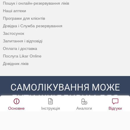
Пошук і онлайн-резервування ліків
Наші аптеки
Програми для клієнтів
Довідка і Служба резервування
Застосунок
Запитання і відповіді
Оплата і доставка
Послуга Likar Online
Довідник ліків
САМОЛІКУВАННЯ МОЖЕ
БУТИ ШКІДЛИВИМ ДЛЯ
ВАШОГО ЗДОРОВ’Я
Основне
Інструкція
Аналоги
Відгуки
ПЕРЕД ЗАСТОСУВАННЯМ ПРЕПАРАТУ
ПРОКОНСУЛЬТУЙТЕСЯ З ЛІКАРЕМ