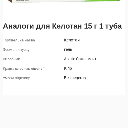
Аналоги для Келотан 15 г 1 туба
Келотан
Торгівельна назва
гель
Форма випуску
Агетіс Саплемент
Виробник
Кіпр
Країна власник ліцензії
Без рецепту
Умови відпуску