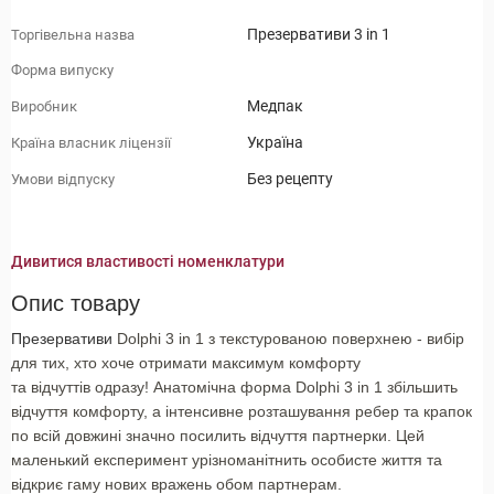
Презервативи 3 in 1
Торгівельна назва
Форма випуску
Медпак
Виробник
Україна
Країна власник ліцензії
Без рецепту
Умови відпуску
Дивитися властивості номенклатури
Опис товару
Презервативи
Dolphi 3 in 1 з текстурованою поверхнею - вибір
для тих, хто хоче отримати максимум комфорту
та відчуттів одразу! Анатомічна форма Dolphi 3 in 1 збільшить
відчуття комфорту, а інтенсивне розташування ребер та крапок
по всій довжині значно посилить відчуття партнерки. Цей
маленький експеримент урізноманітнить особисте життя та
відкриє гаму нових вражень обом партнерам.