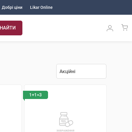
Добрі ціни
Likar Online
НАЙТИ
1+1=3