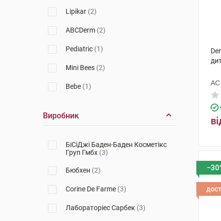
Lipikar
(2)
ABCDerm
(2)
Pediatric
(1)
Den
ди
Mini Bees
(2)
АС
Bebe
(1)
Виробник
ві
БіСіДжі Баден-Баден Косметікс
Груп Гмбх
(3)
−30
Бюбхен
(2)
Corine De Farme
(3)
дос
Лабораторіес Сарбек
(3)