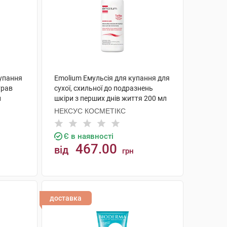
купання
Emolium Емульсія для купання для
трав
сухої, схильної до подразнень
н
шкіри з перших днів життя 200 мл
1 флакон
НЕКСУС КОСМЕТІКС
Є в наявності
467.00
від
грн
КУПИТИ
доставка