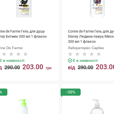
ine de Farme Гель для душу
Corine de Farme Гель для д
sney Бетмен 300 мл 1 флакон
Disney Людина-павук/Мес
300 мл 1 флакон
rine De Farme
Лабораторіес Сарбек
Є в наявності
Є в наявності
203.00
203.0
д
290.00
від
290.00
грн
КУПИТИ
КУПИТИ
%
−20%