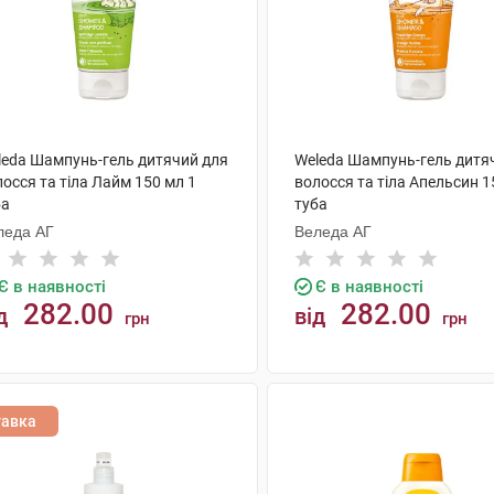
leda Шампунь-гель дитячий для
Weleda Шампунь-гель дитя
осся та тіла Лайм 150 мл 1
волосся та тіла Апельсин 1
ба
туба
леда АГ
Веледа АГ
Є в наявності
Є в наявності
282.00
282.00
д
від
грн
грн
КУПИТИ
КУПИТИ
тавка