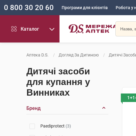
0 800 30 20 60
Програми для клієнтів
Робота у 
Каталог
Аптека D.S.
Догляд За Дитиною
Дитячі Засоб
Дитячі засоби
для купання у
Винниках
1+1
Бренд
Paediprotect
(3)