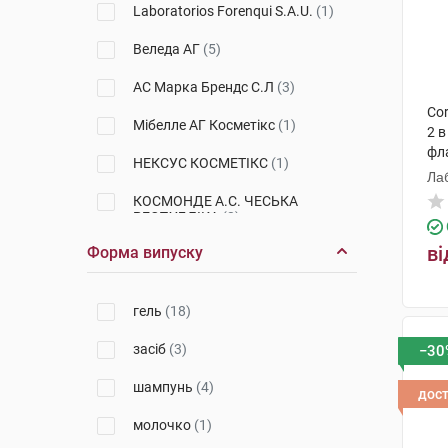
Laboratorios Forenqui S.A.U.
(1)
Веледа АГ
(5)
АС Марка Брендс С.Л
(3)
Cor
Мібелле АГ Косметікс
(1)
2 в
фл
НЕКСУС КОСМЕТІКС
(1)
Ла
КОСМОНДЕ А.С. ЧЕСЬКА
РЕСПУБЛІКА
(2)
ві
Форма випуску
Ля Рош-Позе
(2)
Лабораторія Біодерма
(2)
гель
(18)
Laboratorios Babe, S.L.
(1)
засіб
(3)
−30
ТОВ "ПЕРРІГО Україна"
(1)
шампунь
(4)
дос
Апівіта С.А.
(2)
молочко
(1)
Урьяж
(1)