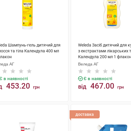
leda Шампунь-гель дитячий для
Weleda Засіб дитячий для 
осся та тіла Календула 400 мл
з екстрактами лікарських 
флакон
Календула 200 мл 1 флако
леда АГ
Веледа АГ
Є в наявності
Є в наявності
453.20
467.00
д
від
грн
грн
КУПИТИ
КУПИТИ
доставка