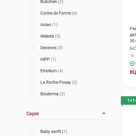
Bubchen
(2)
Corine de Farme
(6)
Anian
(1)
Pa
дит
Weleda
(5)
30 
Denenes
(3)
Бі
Гр
HiPP
(1)
ві
Emolium
(4)
La Roche-Posay
(2)
Bioderma
(2)
1+1
Babe Laboratorios
(1)
Серія
Apivita
(2)
Uriage
(1)
Baby sanft
(1)