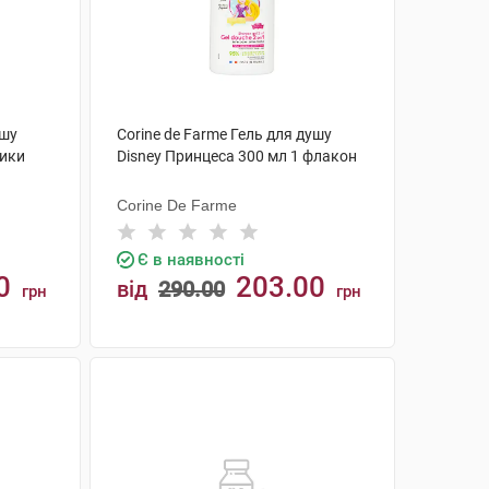
ушу
Corine de Farme Гель для душу
ники
Disney Принцеса 300 мл 1 флакон
Corine De Farme
Є в наявності
0
203.00
від
290.00
грн
грн
КУПИТИ