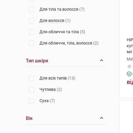
Для тіла та волосся
(7)
Для волосся
(1)
Для обличчя та тіла
(5)
HiP
Для обличчя, тіла, волосся
(2)
куп
мл
Мі
Тип шкіри
Для всіх типів
(13)
ві
Чутлива
(2)
Суха
(7)
Вік