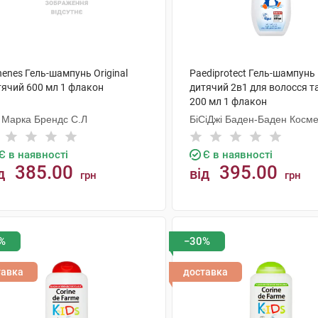
enes Гель-шампунь Original
Paediprotect Гель-шампунь
тячий 600 мл 1 флакон
дитячий 2в1 для волосся та
200 мл 1 флакон
 Марка Брендс С.Л
БіСіДжі Баден-Баден Косме
Груп Гмбх
Є в наявності
Є в наявності
385.00
395.00
д
від
грн
грн
КУПИТИ
КУПИТИ
%
−30%
тавка
доставка