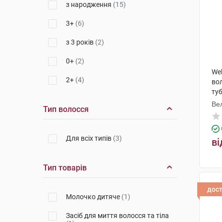
з народження
(15)
3+
(6)
з 3 років
(2)
0+
(2)
We
2+
(4)
вол
ту
Ве
Тип волосся
Для всіх типів
(3)
ві
Тип товарів
дос
Молочко дитяче
(1)
Засіб для миття волосся та тіла