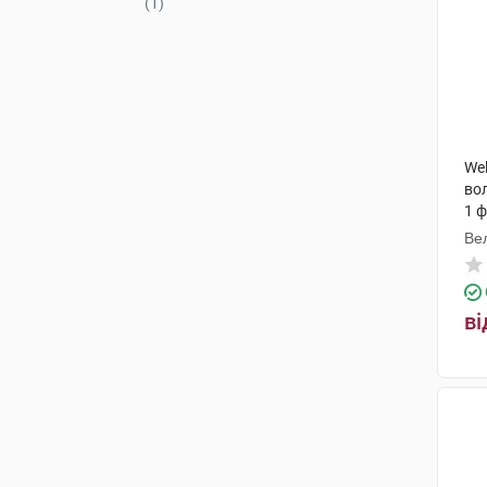
(1)
We
вол
1 
Ве
ві