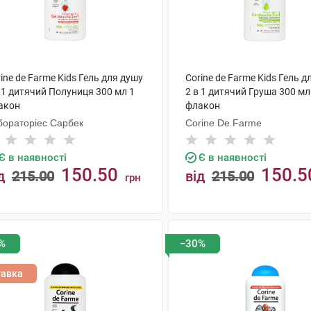
ine de Farme Kids Гель для душу
Corine de Farme Kids Гель д
 1 дитячий Полуниця 300 мл 1
2 в 1 дитячий Груша 300 мл
акон
флакон
бораторіес Сарбек
Corine De Farme
Є в наявності
Є в наявності
150.50
150.5
д
215.00
від
215.00
грн
КУПИТИ
КУПИТИ
%
−30%
тавка