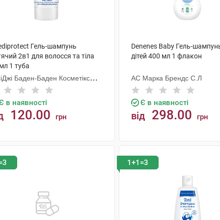
ediprotect Гель-шампунь
Denenes Baby Гель-шампун
ячий 2в1 для волосся та тіла
дітей 400 мл 1 флакон
мл 1 туба
СіДжі Баден-Баден Косметікс
АС Марка Брендс С.Л
уп Гмбх
Є в наявності
Є в наявності
120.00
298.00
д
від
грн
грн
КУПИТИ
КУПИТИ
=3
1+1=3