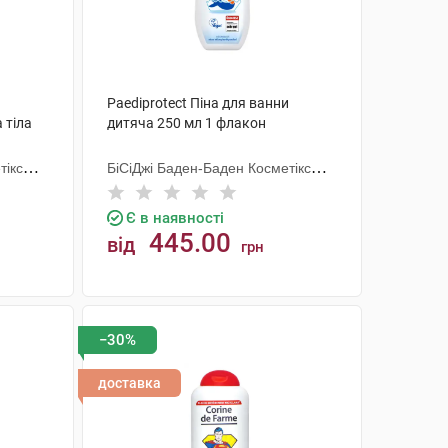
Paediprotect Піна для ванни
 тіла
дитяча 250 мл 1 флакон
тікс
БіСіДжі Баден-Баден Косметікс
Груп Гмбх
Є в наявності
445.00
від
грн
КУПИТИ
−30%
доставка