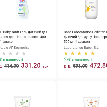
P Baby sanft Гель дитячий для
Babe Laboratorios Pediatric
ання для тіла та волосся 400
дитячий для душу гіпоалер
 1 флакон
500 мл 1 флакон
белле АГ Косметікс
Laboratorios Babe, S.L.
Є в наявності
Є в наявності
331.20
472.8
д
414.00
від
591.00
грн
КУПИТИ
КУПИТИ