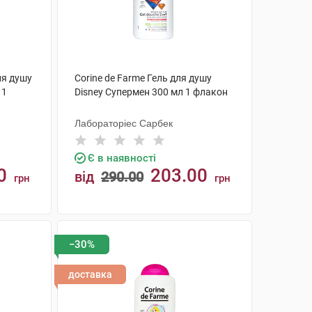
ля душу
Corine de Farme Гель для душу
 1
Disney Супермен 300 мл 1 флакон
Лабораторіес Сарбек
Є в наявності
0
203.00
від
290.00
грн
грн
КУПИТИ
−30%
доставка