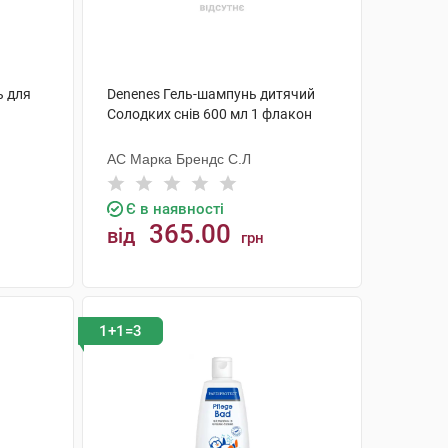
ь для
Denenes Гель-шампунь дитячий
Солодких снів 600 мл 1 флакон
АС Марка Брендс С.Л
Є в наявності
365.00
від
грн
КУПИТИ
1+1=3