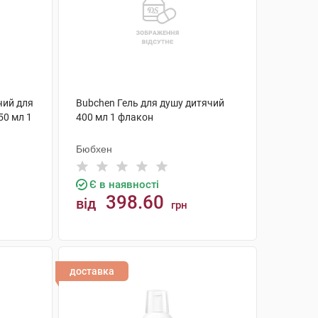
чий для
Bubchen Гель для душу дитячий
50 мл 1
400 мл 1 флакон
Бюбхен
Є в наявності
398.60
від
грн
КУПИТИ
доставка