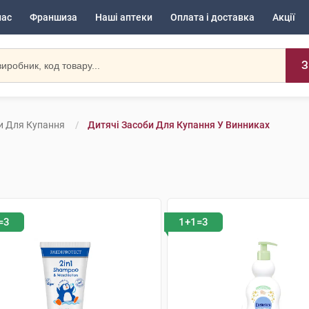
нас
Франшиза
Наші аптеки
Оплата і доставка
Акції
З
и Для Купання
Дитячі Засоби Для Купання У Винниках
=3
1+1=3