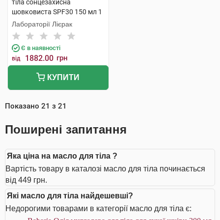
тіла сонцезахисна
шовковиста SPF30 150 мл 1
флакон
Лабораторії Лієрак
Є в наявності
1882.00
грн
від
КУПИТИ
Показано
21
з
21
Поширені запитання
Яка ціна на масло для тіла ?
Вартість товару в каталозі масло для тіла починається
від 449 грн.
Які масло для тіла найдешевші?
Недорогими товарами в категорії масло для тіла є: