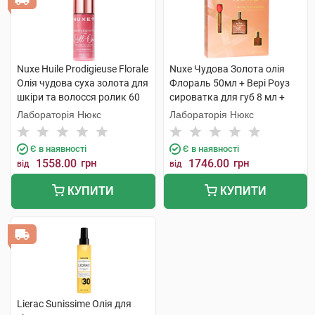
Nuxe Huile Prodigieuse Florale
Nuxe Чудова Золота олія
Олія чудова суха золота для
Флораль 50мл + Вері Роуз
шкіри та волосся ролик 60
сироватка для губ 8 мл +
мл 1 флакон
Олія суха Флораль 10мл 1
Лабораторія Нюкс
Лабораторія Нюкс
набір
Є в наявності
Є в наявності
1558.00
грн
1746.00
грн
від
від
КУПИТИ
КУПИТИ
Lierac Sunissime Олія для