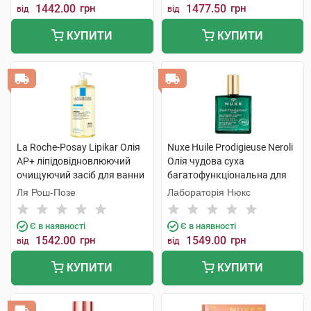
1442.00
грн
1477.50
грн
від
від
КУПИТИ
КУПИТИ
La Roche-Posay Lipikar Олія
Nuxe Huile Prodigieuse Neroli
AP+ ліпідовідновлюючий
Олія чудова суха
очищуючий засіб для ванни
багатофункціональна для
та душу 1 л 1 флакон
обличчя,тіла та волосся 100
Ля Рош-Позе
Лабораторія Нюкс
мл 1 флакон
Є в наявності
Є в наявності
1542.00
грн
1549.00
грн
від
від
КУПИТИ
КУПИТИ