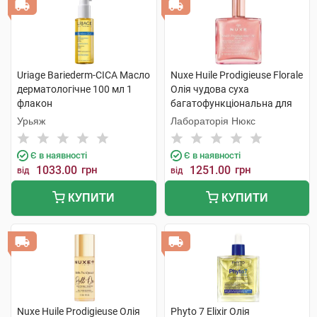
Uriage Bariederm-CICA Масло
Nuxe Huile Prodigieuse Florale
дерматологічне 100 мл 1
Олія чудова суха
флакон
багатофункціональна для
обличчя,тіла та волосся 50
Урьяж
Лабораторія Нюкс
мл 1 флакон
Є в наявності
Є в наявності
1033.00
грн
1251.00
грн
від
від
КУПИТИ
КУПИТИ
Nuxe Huile Prodigieuse Олія
Phyto 7 Elixir Олія