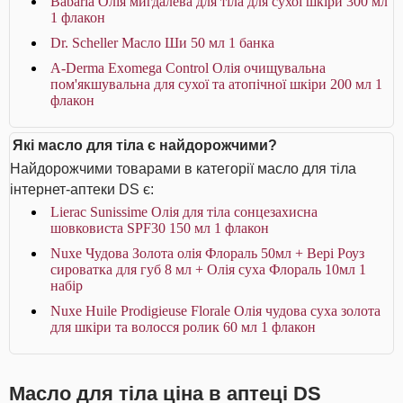
Babaria Олія мигдалева для тіла для сухої шкіри 300 мл
1 флакон
Dr. Scheller Масло Ши 50 мл 1 банка
A-Derma Exomega Control Олія очищувальна
пом'якшувальна для сухої та атопічної шкіри 200 мл 1
флакон
Які масло для тіла є найдорожчими?
Найдорожчими товарами в категорії масло для тіла
інтернет-аптеки DS є:
Lierac Sunissime Олія для тіла сонцезахисна
шовковиста SPF30 150 мл 1 флакон
Nuxe Чудова Золота олія Флораль 50мл + Вері Роуз
сироватка для губ 8 мл + Олія суха Флораль 10мл 1
набір
Nuxe Huile Prodigieuse Florale Олія чудова суха золота
для шкіри та волосся ролик 60 мл 1 флакон
Масло для тіла ціна в аптеці DS