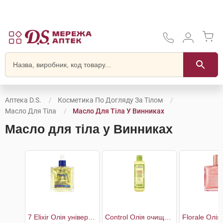
Аптека D.S.
Косметика По Догляду За Тілом
Масло Для Тіла
Масло Для Тіла У Винниках
Масло для тіла у Винниках
7 Elixir Олія універсальна
Control Олія очищувальна пом'якшувальна для сухої та атопічної шкіри