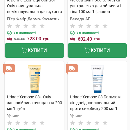
A-Derma Exomega Control
Weleda Skin Food Олія суха
Олія очищувальна
ультралегка для обличчя і
пом'якшувальна для сухої та
тіла 100 мл 1 флакон
атопічної шкіри 500 мл 1
П'єр Фабр Дермо-Косметик
Веледа АГ
флакон
Є в наявності
Є в наявності
728.00
грн
602.40
грн
від
910.00
від
КУПИТИ
КУПИТИ
Uriage Xemose C8+ Олія
Uriage Xemose C8 Бальзам
заспокійлива очищаюча 200
ліпідовідновлювальний
мл 1 туба
проти свербежу 200 мл 1
туба
Урьяж
Урьяж
Є в наявності
Є в наявності