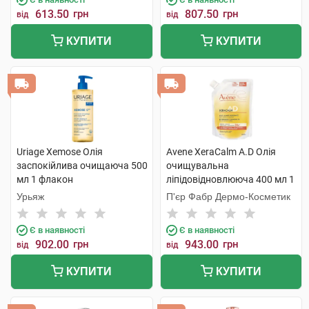
613.50
грн
807.50
грн
від
від
КУПИТИ
КУПИТИ
Uriage Xemose Олія
Avene XeraCalm A.D Олія
заспокійлива очищаюча 500
очищувальна
мл 1 флакон
ліпідовідновлююча 400 мл 1
пауч
Урьяж
П'єр Фабр Дермо-Косметик
Є в наявності
Є в наявності
902.00
грн
943.00
грн
від
від
КУПИТИ
КУПИТИ