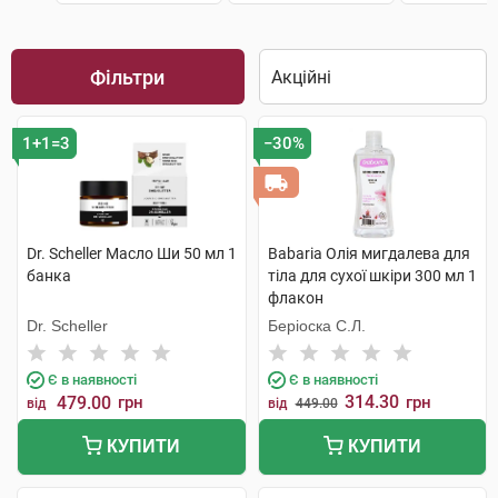
Фільтри
1+1=3
−30%
Dr. Scheller Масло Ши 50 мл 1
Babaria Олія мигдалева для
банка
тіла для сухої шкіри 300 мл 1
флакон
Dr. Scheller
Беріоска С.Л.
Є в наявності
Є в наявності
314.30
479.00
грн
грн
від
від
449.00
КУПИТИ
КУПИТИ