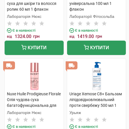
суха для шкіри та волосся
універсальна 100 мл 1
ролик 60 мл 1 флакон
флакон
Лабораторія Нюкс
Лабораторії Фітосольба
Є в наявності
Є в наявності
1324.00
грн
1419.00
грн
від
від
КУПИТИ
КУПИТИ
Nuxe Huile Prodigieuse Florale
Uriage Xemose C8+ Бальзам
Олія чудова суха
ліпідовідновлювальний
багатофункціональна для
проти свербежу 500 мл 1
обличчя,тіла та волосся
флакон
Лабораторія Нюкс
Урьяж
ролик 60 мл 1 флакон
Є в наявності
Є в наявності