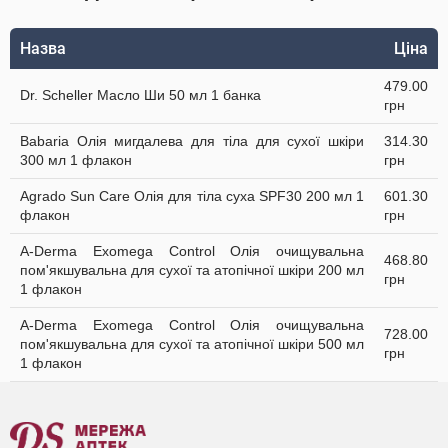
Назва
Ціна
479.00
Dr. Scheller Масло Ши 50 мл 1 банка
грн
Babaria Олія мигдалева для тіла для сухої шкіри
314.30
300 мл 1 флакон
грн
Agrado Sun Care Олія для тіла суха SPF30 200 мл 1
601.30
флакон
грн
A-Derma Exomega Control Олія очищувальна
468.80
пом'якшувальна для сухої та атопічної шкіри 200 мл
грн
1 флакон
A-Derma Exomega Control Олія очищувальна
728.00
пом'якшувальна для сухої та атопічної шкіри 500 мл
грн
1 флакон