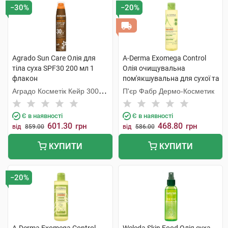
−30%
−20%
Agrado Sun Care Олія для
A-Derma Exomega Control
тіла суха SPF30 200 мл 1
Олія очищувальна
флакон
пом'якшувальна для сухої та
атопічної шкіри 200 мл 1
Аградо Косметік Кейр 3000
П'єр Фабр Дермо-Косметик
флакон
С.Л.У.
Є в наявності
Є в наявності
601.30
468.80
грн
грн
від
859.00
від
586.00
КУПИТИ
КУПИТИ
−20%