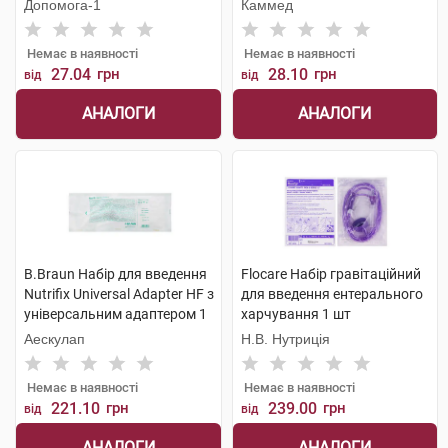
Допомога-1
Каммед
Немає в наявності
Немає в наявності
27.04
грн
28.10
грн
від
від
АНАЛОГИ
АНАЛОГИ
B.Braun Набір для введення
Flocare Набір гравітаційний
Nutrifix Universal Adapter HF з
для введення ентерального
універсальним адаптером 1
харчування 1 шт
шт
Аескулап
Н.В. Нутриція
Немає в наявності
Немає в наявності
221.10
грн
239.00
грн
від
від
АНАЛОГИ
АНАЛОГИ