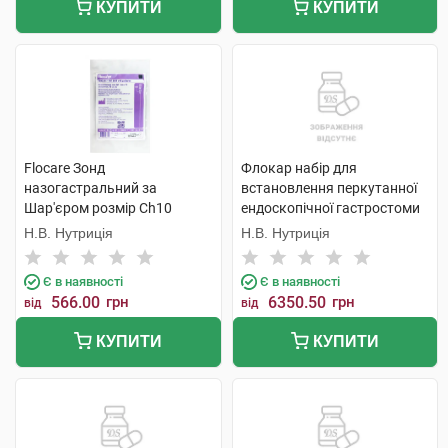
КУПИТИ
КУПИТИ
Flocare Зонд
Флокар набір для
назогастральний за
встановлення перкутанної
Шар'єром розмір Ch10
ендоскопічної гастростоми
довжина 110 см 1 шт
18 за Шар'єром 1 набір
Н.В. Нутриція
Н.В. Нутриція
Є в наявності
Є в наявності
566.00
грн
6350.50
грн
від
від
КУПИТИ
КУПИТИ