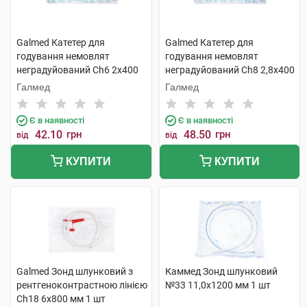
Galmed Катетер для
Galmed Катетер для
годування немовлят
годування немовлят
неградуйований Ch6 2x400
неградуйований Ch8 2,8x400
мм 1 шт
мм 1 шт
Галмед
Галмед
Є в наявності
Є в наявності
42.10
грн
48.50
грн
від
від
КУПИТИ
КУПИТИ
Galmed Зонд шлунковий з
Каммед Зонд шлунковий
рентгеноконтрастною лінією
№33 11,0х1200 мм 1 шт
Ch18 6х800 мм 1 шт