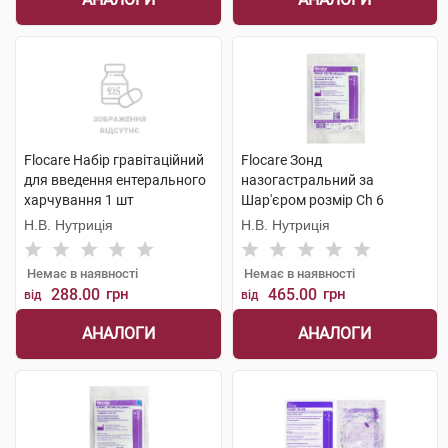
Flocare Набір гравітаційний
Flocare Зонд
для введення ентерального
назогастральний за
харчування 1 шт
Шар'єром розмір Ch 6
довжина 60 см 1 шт
Н.В. Нутриція
Н.В. Нутриція
Немає в наявності
Немає в наявності
288.00
грн
465.00
грн
від
від
АНАЛОГИ
АНАЛОГИ