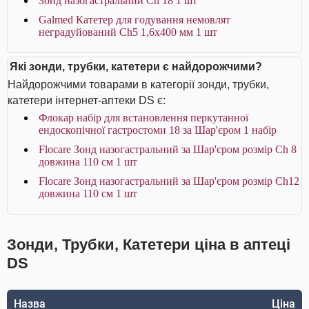
Зонд назогастральний Ch 18 1 шт
Galmed Катетер для годування немовлят
неградуйований Ch5 1,6x400 мм 1 шт
Які зонди, трубки, катетери є найдорожчими?
Найдорожчими товарами в категорії зонди, трубки,
катетери інтернет-аптеки DS є:
Флокар набір для встановлення перкутанної
ендоскопічної гастростоми 18 за Шар'єром 1 набір
Flocare Зонд назогастральний за Шар'єром розмір Ch 8
довжина 110 см 1 шт
Flocare Зонд назогастральний за Шар'єром розмір Ch12
довжина 110 см 1 шт
Зонди, Трубки, Катетери ціна в аптеці
DS
Назва
Ціна