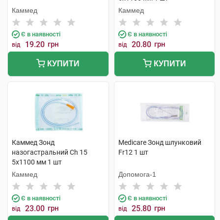
Каммед
Каммед
Є в наявності
Є в наявності
19.20
грн
20.80
грн
від
від
КУПИТИ
КУПИТИ
Каммед Зонд
Medicare Зонд шлунковий
назогастральний Ch 15
Fr12 1 шт
5х1100 мм 1 шт
Каммед
Допомога-1
Є в наявності
Є в наявності
23.00
грн
25.80
грн
від
від