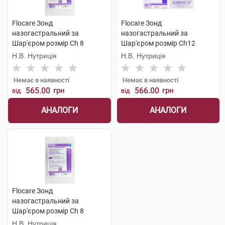
Flocare Зонд
Flocare Зонд
назогастральний за
назогастральний за
Шар'єром розмір Ch 8
Шар'єром розмір Ch12
довжина 110 см 1 шт
довжина 110 см 1 шт
Н.В. Нутриція
Н.В. Нутриція
Немає в наявності
Немає в наявності
565.00
грн
566.00
грн
від
від
АНАЛОГИ
АНАЛОГИ
Flocare Зонд
назогастральний за
Шар'єром розмір Ch 8
довжина 110 см 1 шт
Н.В. Нутриція