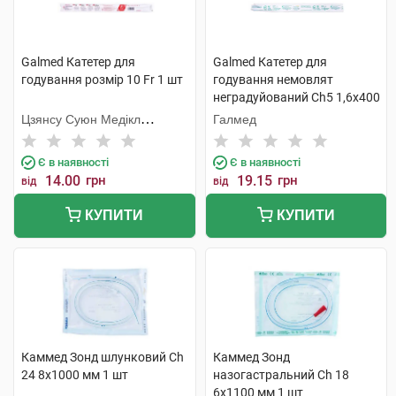
Galmed Катетер для
Galmed Катетер для
годування розмір 10 Fr 1 шт
годування немовлят
неградуйований Ch5 1,6x400
мм 1 шт
Цзянсу Суюн Медікл
Галмед
Метіріелс
Є в наявності
Є в наявності
14.00
грн
19.15
грн
від
від
КУПИТИ
КУПИТИ
Каммед Зонд шлунковий Ch
Каммед Зонд
24 8х1000 мм 1 шт
назогастральний Ch 18
6х1100 мм 1 шт