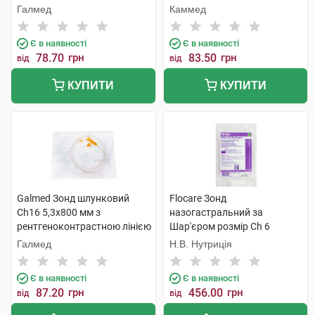
Галмед
Каммед
Є в наявності
Є в наявності
78.70
грн
83.50
грн
від
від
КУПИТИ
КУПИТИ
Galmed Зонд шлунковий
Flocare Зонд
Ch16 5,3x800 мм з
назогастральний за
рентгеноконтрастною лінією
Шар'єром розмір Ch 6
1 шт
довжина 60 см 1 шт
Галмед
Н.В. Нутриція
Є в наявності
Є в наявності
87.20
грн
456.00
грн
від
від