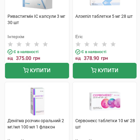
Ривастигмін ІС капсули 3 мг
Алзепіл таблетки 5 мг 28 шт
30 шт
Інтерхім
Егіс
Є в наявності
Є в наявності
375.00
грн
378.90
грн
від
від
КУПИТИ
КУПИТИ
Денігма розчин оральний 2
Сервонекс таблетки 10 мг 28
мг/мл 100 мл 1 флакон
шт