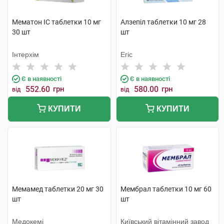
Мематон IC таблетки 10 мг
Алзепіл таблетки 10 мг 28
30 шт
шт
Інтерхім
Егіс
Є в наявності
Є в наявності
552.60
грн
580.00
грн
від
від
КУПИТИ
КУПИТИ
Мемамед таблетки 20 мг 30
Мембрал таблетки 10 мг 60
шт
шт
Медокемі
Київський вітамінний завод