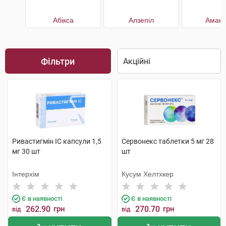
Абікса
Алзепіл
Амант
Фільтри
Ривастигмін IC капсули 1,5
Сервонекс таблетки 5 мг 28
мг 30 шт
шт
Інтерхім
Кусум Хелтхкер
Є в наявності
Є в наявності
262.90
грн
270.70
грн
від
від