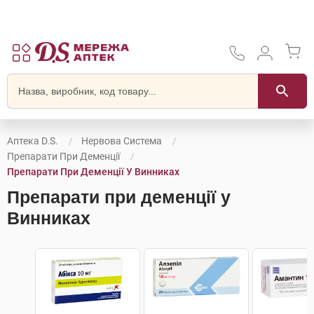
Аптека D.S.
Нервова Система
Препарати При Деменції
Препарати При Деменції У Винниках
Препарати при деменції у
Винниках