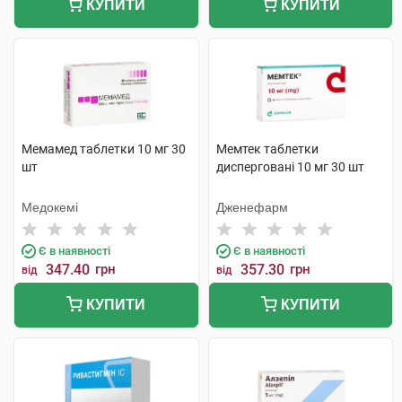
КУПИТИ
КУПИТИ
Мемамед таблетки 10 мг 30
Мемтек таблетки
шт
дисперговані 10 мг 30 шт
Медокемі
Дженефарм
Є в наявності
Є в наявності
347.40
грн
357.30
грн
від
від
КУПИТИ
КУПИТИ