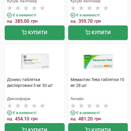
Кусум Хелтхкер
Кусум Хелтхкер
Є в наявності
Є в наявності
385.00
грн
395.70
грн
від
від
КУПИТИ
КУПИТИ
Донекс таблетки
Мемантин Тева таблетки 10
дисперговані 5 мг 30 шт
мг 28 шт
Дженефарм
Актавіс
Є в наявності
Є в наявності
454.10
грн
481.20
грн
від
від
КУПИТИ
КУПИТИ