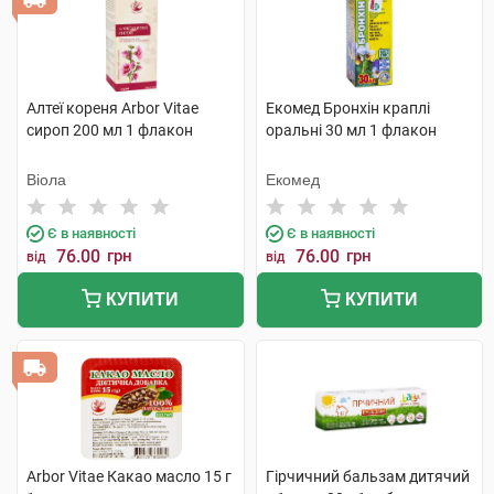
Алтеї кореня Arbor Vitae
Екомед Бронхін краплі
сироп 200 мл 1 флакон
оральні 30 мл 1 флакон
Віола
Екомед
Є в наявності
Є в наявності
76.00
грн
76.00
грн
від
від
КУПИТИ
КУПИТИ
Arbor Vitae Какао масло 15 г
Гірчичний бальзам дитячий