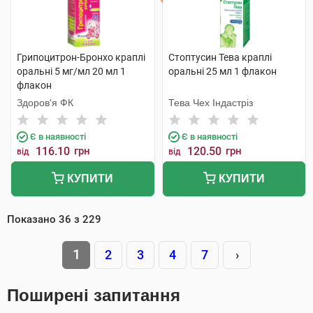
Грипоцитрон-Бронхо краплі
Стоптусин Тева краплі
оральні 5 мг/мл 20 мл 1
оральні 25 мл 1 флакон
флакон
Здоров'я ФК
Тева Чех Індастріз
Є в наявності
Є в наявності
116.10
грн
120.50
грн
від
від
КУПИТИ
КУПИТИ
Показано
36
з
229
1
2
3
4
7
›
Поширені запитання