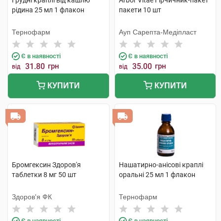
Грудні краплі від кашлю
Arbor Vitae Гірчичник-пакет
рідина 25 мл 1 флакон
пакети 10 шт
Тернофарм
Ауп Сарепта-Медіпласт
Є в наявності
Є в наявності
31.80
грн
35.00
грн
від
від
КУПИТИ
КУПИТИ
Бромгексин Здоров'я
Нашатирно-анісові краплі
таблетки 8 мг 50 шт
оральні 25 мл 1 флакон
Здоров'я ФК
Тернофарм
Є в наявності
Є в наявності