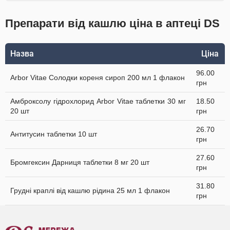
Препарати від кашлю ціна в аптеці DS
Назва
Ціна
96.00
Arbor Vitae Солодки кореня сироп 200 мл 1 флакон
грн
Амброксолу гідрохлорид Arbor Vitae таблетки 30 мг
18.50
20 шт
грн
26.70
Антитусин таблетки 10 шт
грн
27.60
Бромгексин Дарниця таблетки 8 мг 20 шт
грн
31.80
Грудні краплі від кашлю рідина 25 мл 1 флакон
грн