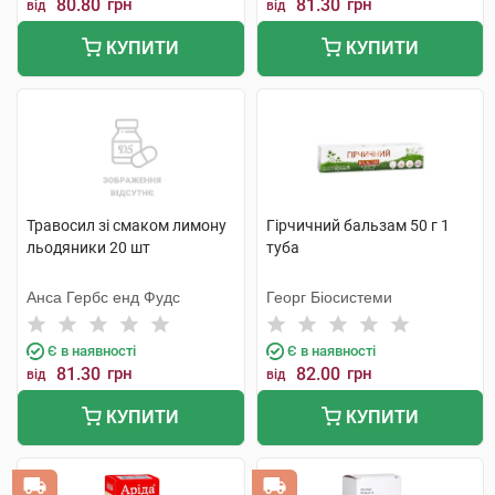
80.80
грн
81.30
грн
від
від
КУПИТИ
КУПИТИ
Травосил зі смаком лимону
Гірчичний бальзам 50 г 1
льодяники 20 шт
туба
Анса Гербc енд Фудс
Георг Біосистеми
Є в наявності
Є в наявності
81.30
грн
82.00
грн
від
від
КУПИТИ
КУПИТИ