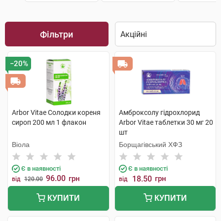
Фільтри
−20%
Arbor Vitae Солодки кореня
Амброксолу гідрохлорид
сироп 200 мл 1 флакон
Arbor Vitae таблетки 30 мг 20
шт
Віола
Борщагівський ХФЗ
Є в наявності
Є в наявності
96.00
грн
18.50
грн
від
120.00
від
КУПИТИ
КУПИТИ