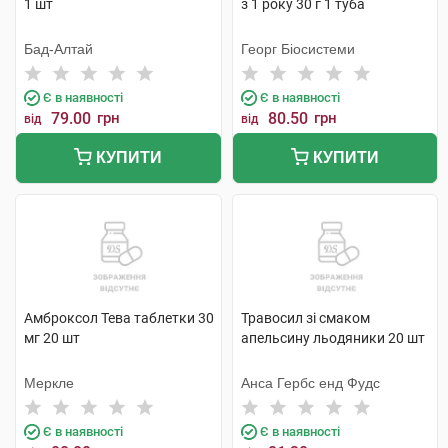
1 шт
з 1 року 30 г 1 туба
Бад-Алтай
Георг Біосистеми
Є в наявності
Є в наявності
79.00
грн
80.50
грн
від
від
КУПИТИ
КУПИТИ
Амброксол Тева таблетки 30
Травосил зі смаком
мг 20 шт
апельсину льодяники 20 шт
Меркле
Анса Гербc енд Фудс
Є в наявності
Є в наявності