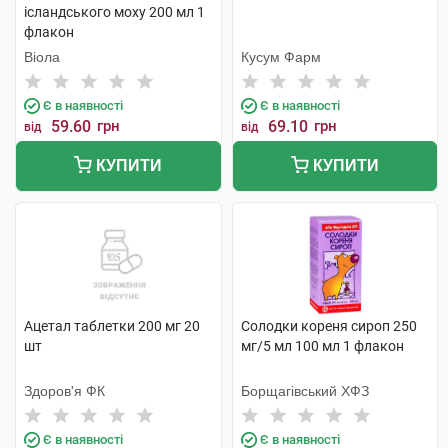
ісландського моху 200 мл 1
флакон
Віола
Кусум Фарм
Є в наявності
Є в наявності
59.60
грн
69.10
грн
від
від
КУПИТИ
КУПИТИ
Ацетал таблетки 200 мг 20
Солодки кореня сироп 250
шт
мг/5 мл 100 мл 1 флакон
Здоров'я ФК
Борщагівський ХФЗ
Є в наявності
Є в наявності