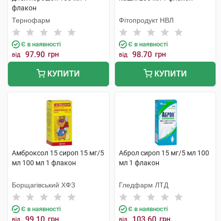
флакон
Тернофарм
Фітопродукт НВЛ
Є в наявності
Є в наявності
97.90
грн
98.70
грн
від
від
КУПИТИ
КУПИТИ
Амброксол 15 сироп 15 мг/5
Аброл сироп 15 мг/5 мл 100
мл 100 мл 1 флакон
мл 1 флакон
Борщагівський ХФЗ
Гледфарм ЛТД
Є в наявності
Є в наявності
99.10
грн
103.60
грн
від
від