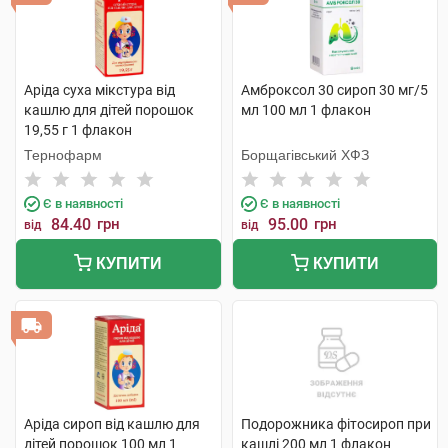
Аріда суха мікстура від
Амброксол 30 сироп 30 мг/5
кашлю для дітей порошок
мл 100 мл 1 флакон
19,55 г 1 флакон
Тернофарм
Борщагівський ХФЗ
Є в наявності
Є в наявності
84.40
грн
95.00
грн
від
від
КУПИТИ
КУПИТИ
Аріда сироп від кашлю для
Подорожника фітосироп при
дітей порошок 100 мл 1
кашлі 200 мл 1 флакон