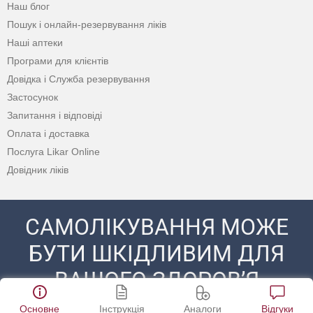
Наш блог
Пошук і онлайн-резервування ліків
Наші аптеки
Програми для клієнтів
Довідка і Служба резервування
Застосунок
Запитання і відповіді
Оплата і доставка
Послуга Likar Online
Довідник ліків
САМОЛІКУВАННЯ МОЖЕ
БУТИ ШКІДЛИВИМ ДЛЯ
ВАШОГО ЗДОРОВ’Я
ПЕРЕД ЗАСТОСУВАННЯМ ПРЕПАРАТУ
Основне
Інструкція
Аналоги
Відгуки