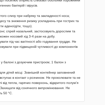
що посилює опірність слизової оболонки порожнини
енних бактерій і вірусів.
того слизу при набряку та закладеності носа;
есу та зниження ризику ускладнень при гострих та
ти аденоїдіти, тощо).
онг, спрей назальний, застосовують дорослим та
 кожен носовий хід 3-4 рази на добу.
вати під час вагітності або годування груддю. Не
совувати при підвищеній чутливості до компонентів
 у балоні з дозуючим пристроєм; 1 балон з
для дітей місці. Зовнішній контейнер заповнений
 вступає в контакт з розчином. Не проколювати та не
 від тепла, гарячих поверхонь, відкритого полум'я
 Захищати від сонячного випромінювання. Не
ь 50 °C.