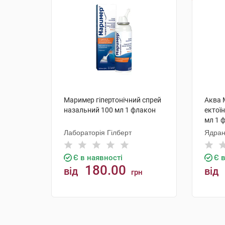
Маример гіпертонічний спрей
Аква 
назальний 100 мл 1 флакон
ектої
мл 1 
Лабораторія Гілберт
Ядран
Лабор
Є в наявності
Є 
180.00
від
від
грн
КУПИТИ