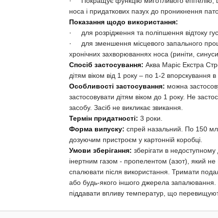
·
Покращує функцію миготливого епітелію, 
носа і придаткових пазух до проникнення патог
Показання щодо використання:
·
для розрідження та поліпшення відтоку гус
·
для зменшення місцевого запального проц
хронічних захворюваннях носа (риніти, синуси
Спосіб застосування:
Аква Маріс Екстра Стр
дітям віком від 1 року – по 1-2 впорскування в
Особливості застосування:
можна застосову
застосовувати дітям віком до 1 року. Не засто
засобу.
Засіб не викликає звикання.
Термін придатності:
3 роки.
Форма випуску:
спрей назальний. По 150 мл
дозуючим пристроєм у картонній коробці.
Умови зберігання:
зберігати в недоступному 
інертним газом - пропелентом (азот), який не
спалювати після використання. Тримати подалі
або будь-якого іншого джерела запалювання.
піддавати впливу температур, що перевищуют