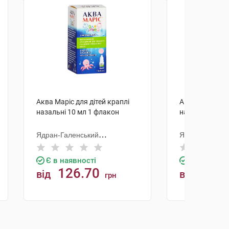
Аква Маріс для дітей краплі
Аква Маріс для
назальні 10 мл 1 флакон
назальний 50 
Ядран-Галенський
Ядран-Галенс
Лабораторій
Лабораторій
Є в наявності
Є в наявно
126.70
271.
від
від
грн
КУПИТИ
К