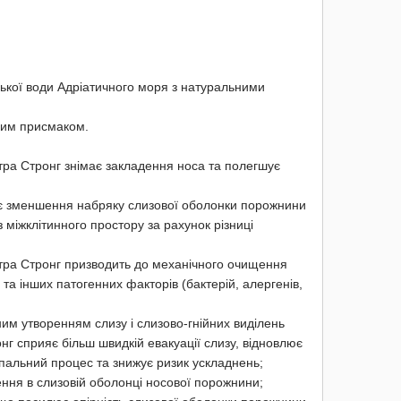
ької води Адріатичного моря з натуральними
ним присмаком.
тра Стронг знімає закладення носа та полегшує
ує зменшення набряку слизової оболонки порожнини
міжклітинного простору за рахунок різниці
стра Стронг призводить до механічного очищення
 та інших патогенних факторів (бактерій, алергенів,
им утворенням слизу і слизово-гнійних виділень
г сприяє більш швидкій евакуації слизу, відновлює
пальний процес та знижує ризик ускладнень;
ення в слизовій оболонці носової порожнини;