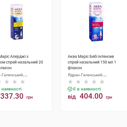
Маріс Алерджі з
Аква Маріс Бебі Інтенсив
ном спрей назальний 20
спрей назальний 150 мл 1
флакон
флакон
-Галенський
Ядран-Галенський
аторій
Лабораторій
в наявності
Є в наявності
337.30
404.00
від
грн
грн
КУПИТИ
КУПИТИ