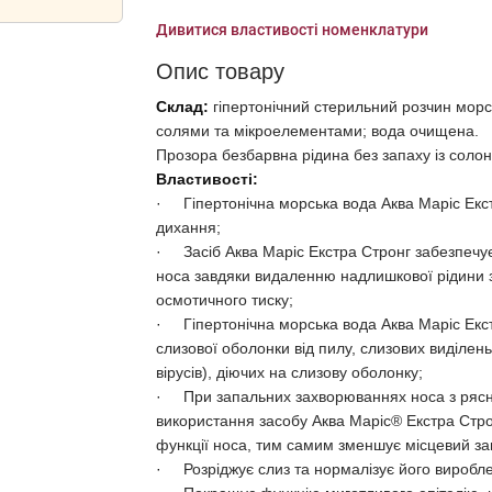
Дивитися властивості номенклатури
Опис товару
Склад:
гіпертонічний стерильний розчин морс
солями та мікроелементами; вода очищена.
Прозора безбарвна рідина без запаху із соло
Властивості:
·
Гіпертонічна морська вода Аква Маріс Екс
дихання;
·
Засіб Аква Маріс Екстра Стронг забезпеч
носа завдяки видаленню надлишкової рідини з 
осмотичного тиску;
·
Гіпертонічна морська вода Аква Маріс Ек
слизової оболонки від пилу, слизових виділень
вірусів), діючих на слизову оболонку;
·
При запальних захворюваннях носа з рясн
використання засобу Аква Маріс® Екстра Строн
функції носа, тим самим зменшує місцевий за
·
Розріджує слиз та нормалізує його виробл