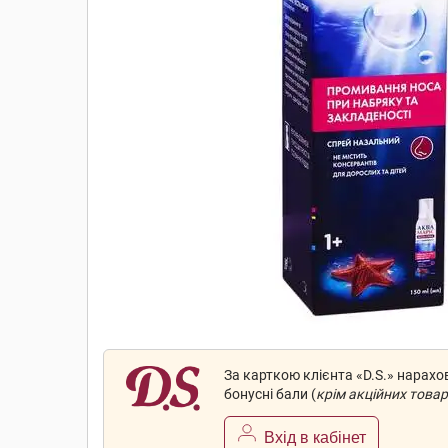
За карткою клієнта «D.S.» нарах
бонусні бали (
крім акційних товар
Вхід в кабінет