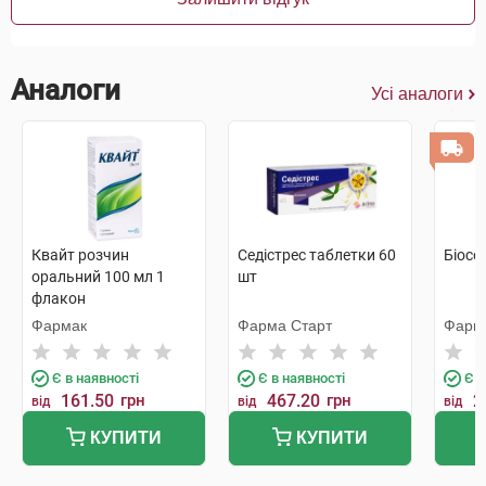
Аналоги
Усі аналоги
Квайт розчин
Седістрес таблетки 60
Біосо
оральний 100 мл 1
шт
флакон
Фармак
Фарма Старт
Фарм
Є в наявності
Є в наявності
Є в
161.50
грн
467.20
грн
2
від
від
від
КУПИТИ
КУПИТИ