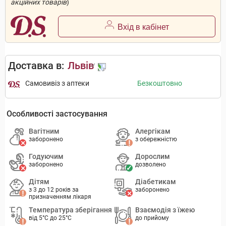
акційних товарів
)
Вхід в кабінет
Доставка в:
Львів
Самовивіз з аптеки
Безкоштовно
Особливості застосування
Вагітним
Алергікам
заборонено
з обережністю
Годуючим
Дорослим
заборонено
дозволено
Дітям
Діабетикам
з 3 до 12 років за
заборонено
призначенням лікаря
Температура зберігання
Взаємодія з їжею
від 5°C до 25°C
до прийому