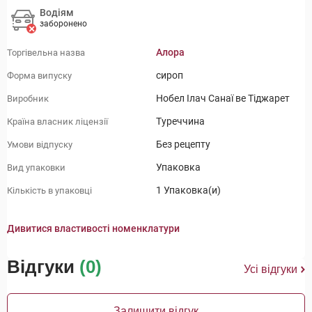
Водіям
заборонено
Алора
Торгівельна назва
сироп
Форма випуску
Нобел Ілач Санаї ве Тіджарет
Виробник
Туреччина
Країна власник ліцензії
Без рецепту
Умови відпуску
Упаковка
Вид упаковки
1 Упаковка(и)
Кількість в упаковці
Дивитися властивості номенклатури
Відгуки
(0)
Усі відгуки
Залишити відгук