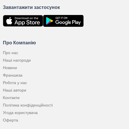
Завантажити застосунок
Про Компанію
Про нас
Наші нагороди
Новини
Франшиза
Робота у нас
Наші автори
Контакти
Політика конфіденційності
Угода користувача
Оферта