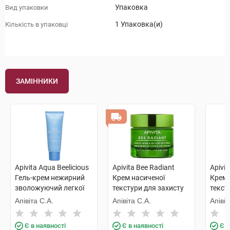
Упаковка
Вид упаковки
1 Упаковка(и)
Кількість в упаковці
ЗАМІННИКИ
Apivita Aqua Beelicious
Apivita Bee Radiant
Apivit
Гель-крем нежирний
Крем насиченої
Крем-
зволожуючий легкої
текстури для захисту
текст
текстури 40 мл 1 туба
від ознак старіння та
зі зм
Апівіта С.А.
Апівіта С.А.
Апівіт
слідів втоми 50 мл 1
банк
банка
Є в наявності
Є в наявності
Є в