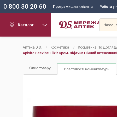
0 800 30 20 60
Програми для клієнтів
Робота у 
Каталог
Аптека D.S.
Косметика
Косметика По Догляд
Apivita Beevine Elixir Крем-Ліфтинг Нічний Інтенсив
Опис товару
Властивості номенклатури