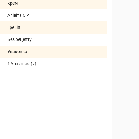
крем
Апівіта С.А.
Греція
Без рецепту
Упаковка
1 Упаковка(и)