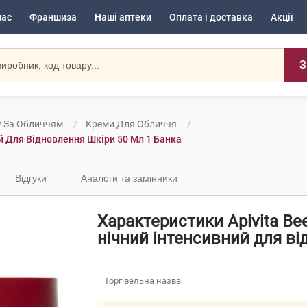
нас
Франшиза
Наші аптеки
Оплата і доставка
Акції
З
у За Обличчям
Креми Для Обличчя
ний Для Відновлення Шкіри 50 Мл 1 Банка
Відгуки
Аналоги та замінники
Характеристики Apivita Bee
нічний інтенсивний для ві
Торгівельна назва