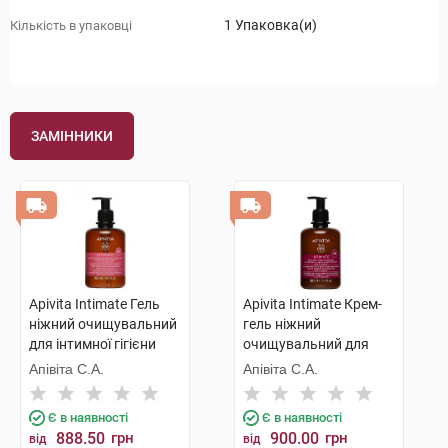
1 Упаковка(и)
Кількість в упаковці
ЗАМІННИКИ
Apivita Intimate Гель
Apivita Intimate Крем-
ніжний очищувальний
гель ніжний
для інтимної гігієни
очищувальний для
Додатковий захист
інтимної гігієни
Апівіта С.А.
Апівіта С.А.
300 мл 1 флакон
Додатковий комфорт
300 мл 1 флакон
Є в наявності
Є в наявності
888.50
грн
900.00
грн
від
від