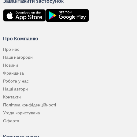
Завантажити застосунок
Про Компанію
Про нас
Наші нагороди
Новини
Франшиза
Робота у нас
Наші автори
Контакти
Політика конфіденційності
Угода користувача
Оферта