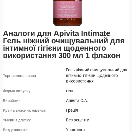
Аналоги для Apivita Intimate
Гель ніжний очищувальний для
інтимної гігієни щоденного
використання 300 мл 1 флакон
Гель ніжний очищувальний для
інтимної гігієни щоденного
Торгівельна назва
використання
гель
Форма випуску
Апівіта С.А.
Виробник
Греція
Країна власник ліцензії
Без рецепту
Умови відпуску
Упаковка
Вид упаковки