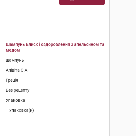
Шампунь Блиск і оздоровлення з апельсином та
медом
шампунь
Апівіта С.А.
Греція
Без рецепту
Упаковка
1 Упаковка(и)