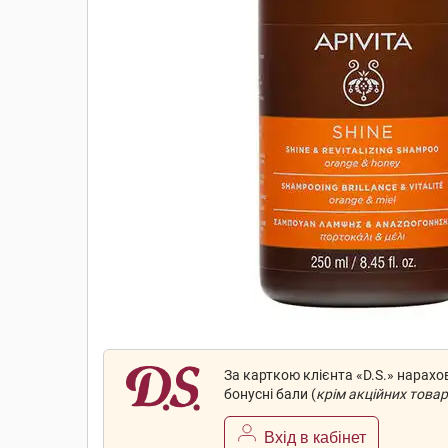
За карткою клієнта «D.S.» нарах
бонусні бали (
крім акційних товар
Вхід в кабінет