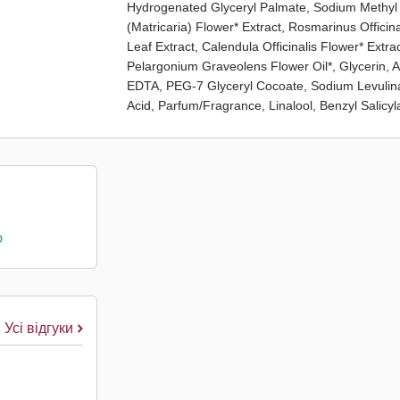
Hydrogenated Glyceryl Palmate, Sodium Methyl 
(Matricaria) Flower* Extract, Rosmarinus Officina
Leaf Extract, Calendula Officinalis Flower* Extra
Pelargonium Graveolens Flower Oil*, Glycerin, 
EDTA, PEG-7 Glyceryl Cocoate, Sodium Levulinat
Acid, Parfum/Fragrance, Linalool, Benzyl Salicy
о
Усі відгуки