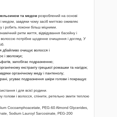
апельсином та медом
розроблений на основі
і медом, завдяки чому засіб миттєво оживляє
у і робить локони більш міцними.
инамічний ритм життя, відвідування басейну і
и волоссю потрібне щоденне очищення і догляд. У
іб.
 дбайливо очищує волосся і
є і зволожує;
фатів, запобігає подразненню;
рганічному екстракту грецької ромашки та нагідок;
авдяки органічному меду і пантенолу;
ані, усуває подразнення шкіри голови і покращує
истання і для всієї родини.
ру голови і волосся, спінити, ретельно змити теплою
dium Cocoamphoacetate, PEG-60 Almond Glycerides,
nate, Sodium Lauroyl Sarcosinate, PEG-200