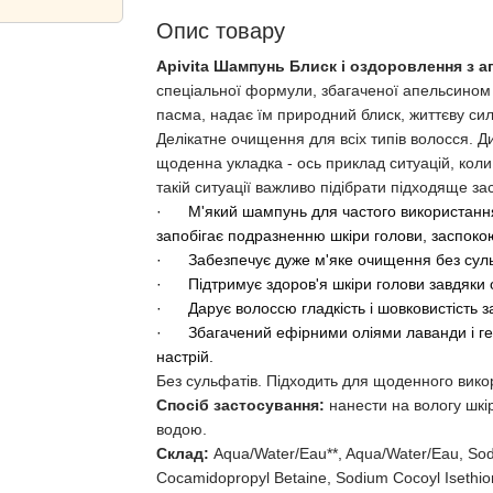
Опис товару
Apivita Шампунь Блиск і оздоровлення з 
спеціальної формули, збагаченої апельсином 
пасма, надає їм природний блиск, життєву сил
Делікатне очищення для всіх типів волосся. Д
щоденна укладка - ось приклад ситуацій, кол
такій ситуації важливо підібрати підходяще зас
· М'який шампунь для частого використання
запобігає подразненню шкіри голови, заспокою
· Забезпечує дуже м'яке очищення без суль
· Підтримує здоров'я шкіри голови завдяки о
· Дарує волоссю гладкість і шовковистість з
· Збагачений ефірними оліями лаванди і гер
настрій.
Без сульфатів. Підходить для щоденного викор
Спосіб застосування:
нанести на вологу шкі
водою.
Склад:
Aqua/Water/Eau**, Aqua/Water/Eau, So
Cocamidopropyl Betaine, Sodium Cocoyl Isethio