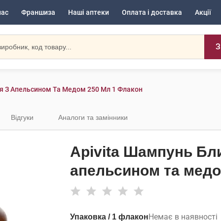
нас
Франшиза
Наші аптеки
Оплата і доставка
Акції
З
ня З Апельсином Та Медом 250 Мл 1 Флакон
Відгуки
Аналоги та замінники
Apivita Шампунь Бли
апельсином та медо
Немає в наявності
Упаковка / 1 флакон