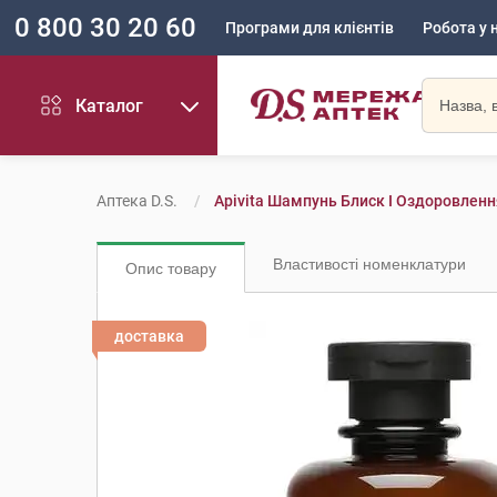
0 800 30 20 60
Програми для клієнтів
Робота у 
Каталог
Аптека D.S.
Apivita Шампунь Блиск І Оздоровлен
Властивості номенклатури
Опис товару
доставка