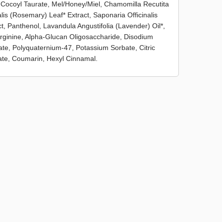
Cocoyl Taurate, Mel/Honey/Miel, Chamomilla Recutita
lis (Rosemary) Leaf* Extract, Saponaria Officinalis
ct, Panthenol, Lavandula Angustifolia (Lavender) Oil*,
Arginine, Alpha-Glucan Oligosaccharide, Disodium
e, Polyquaternium-47, Potassium Sorbate, Citric
late, Coumarin, Hexyl Cinnamal.