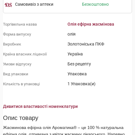
Самовивіз з аптеки
Безкоштовно
Олія ефірна жасмінова
Торгівельна назва
олія
Форма випуску
Золотоніська ПКФ
Виробник
Україна
Країна власник ліцензії
Без рецепту
Умови відпуску
Упаковка
Вид упаковки
1 Упаковка(и)
Кількість в упаковці
Дивитися властивості номенклатури
Опис товару
Жасминова ефірна олія Ароматика® – це 100 % натуральна
ефірна олія, отримана з квіток жасмину лікарського. Напевно