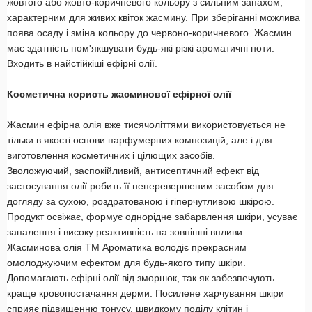
жовтого або жовто-коричневого кольору з сильним запахом,
характерним для живих квіток жасмину. При зберіганні можлива
поява осаду і зміна кольору до червоно-коричневого. Жасмин
має здатність пом'якшувати будь-які різкі ароматичні ноти.
Входить в найстійкіші ефірні олії.
Косметична користь жасминової ефірної олії
Жасмин ефірна олія вже тисячоліттями використовується не
тільки в якості основи парфумерних композицій, але і для
виготовлення косметичних і цілющих засобів.
Зволожуючий, заспокійливий, антисептичний ефект від
застосування олії робить її неперевершеним засобом для
догляду за сухою, роздратованою і гіперчутливою шкірою.
Продукт освіжає, формує однорідне забарвлення шкіри, усуває
запалення і високу реактивність на зовнішні впливи.
Жасминова олія ТМ Ароматика володіє прекрасним
омолоджуючим ефектом для будь-якого типу шкіри.
Допомагають ефірні олії від зморшок, так як забезпечують
краще кровопостачання дерми. Посилене харчування шкіри
сприяє підвищенню тонусу, швидкому поділу клітин і