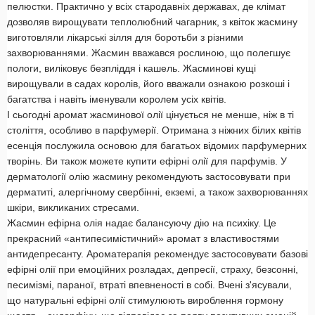
пелюстки. Практично у всіх стародавніх державах, де клімат
дозволяв вирощувати теплолюбний чагарник, з квіток жасмину
виготовляли лікарські зілля для боротьби з різними
захворюваннями. Жасмин вважався рослиною, що полегшує
пологи, виліковує безпліддя і кашель. Жасминові кущі
вирощували в садах королів, його вважали ознакою розкоші і
багатства і навіть іменували королем усіх квітів.
І сьогодні аромат жасминової олії цінується не менше, ніж в ті
століття, особливо в парфумерії. Отримана з ніжних білих квітів
есенція послужила основою для багатьох відомих парфумерних
творінь. Ви також можете купити ефірні олії для парфумів. У
дерматології олію жасмину рекомендують застосовувати при
дерматиті, алергічному свербінні, екземі, а також захворюваннях
шкіри, викликаних стресами.
Жасмин ефірна олія надає балансуючу дію на психіку. Це
прекрасний «антипесимістичний» аромат з властивостями
антидепресанту. Ароматерапія рекомендує застосовувати базові
ефірні олії при емоційних розладах, депресії, страху, безсонні,
песимізмі, параної, втраті впевненості в собі. Вчені з'ясували,
що натуральні ефірні олії стимулюють вироблення гормону