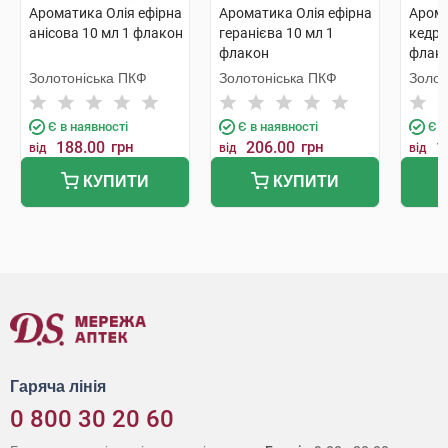
Ароматика Олія ефірна
Ароматика Олія ефірна
Арома
анісова 10 мл 1 флакон
геранієва 10 мл 1
кедро
флакон
флак
Золотоніська ПКФ
Золотоніська ПКФ
Золот
Є в наявності
Є в наявності
Є в
188.00
грн
206.00
грн
1
від
від
від
КУПИТИ
КУПИТИ
Гаряча лінія
0 800 30 20 60