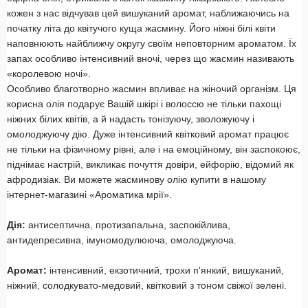
кожен з нас відчував цей вишуканий аромат, наближаючись на
початку літа до квітучого куща жасмину. Його ніжні білі квіти
наповнюють найближчу округу своїм неповторним ароматом. Їх
запах особливо інтенсивний вночі, через що жасмин називають
«королевою ночі».
Особливо благотворно жасмин впливає на жіночий організм. Ця
корисна олія подарує Вашій шкірі і волоссю не тільки пахощі
ніжних білих квітів, а й надасть тонізуючу, зволожуючу і
омолоджуючу дію. Дуже інтенсивний квітковий аромат працює
не тільки на фізичному рівні, але і на емоційному, він заспокоює,
піднімає настрій, викликає почуття довіри, ейфорію, відомий як
афродизіак. Ви можете жасминову олію купити в нашому
інтернет-магазині «Ароматика мрії».
Дія:
антисептична, протизапальна, заспокійлива,
антидепресивна, імуномодулююча, омолоджуюча.
Аромат:
інтенсивний, екзотичний, трохи п'янкий, вишуканий,
ніжний, солодкувато-медовий, квітковий з тоном свіжої зелені.