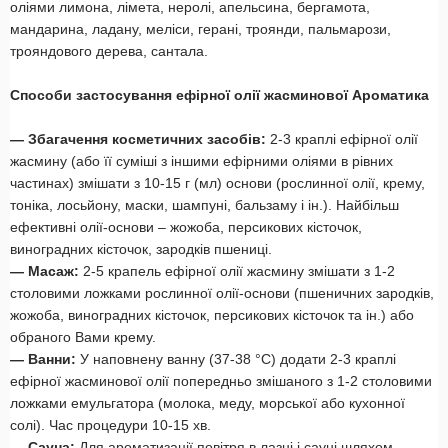
оліями лимона, лімета, неролі, апельсина, бергамота,
мандарина, ладану, меліси, герані, троянди, пальмарози,
трояндового дерева, сантала.
Способи застосування ефірної олії жасминової Ароматика
— Збагачення косметичних засобів:
2-3 краплі ефірної олії
жасмину (або її суміші з іншими ефірними оліями в рівних
частинах) змішати з 10-15 г (мл) основи (рослинної олії, крему,
тоніка, лосьйону, маски, шампуні, бальзаму і ін.). Найбільш
ефективні олії-основи – жожоба, персикових кісточок,
виноградних кісточок, зародків пшениці.
— Масаж:
2-5 крапель ефірної олії жасмину змішати з 1-2
столовими ложками рослинної олії-основи (пшеничних зародків,
жожоба, виноградних кісточок, персикових кісточок та ін.) або
обраного Вами крему.
— Ванни:
У наповнену ванну (37-38 °С) додати 2-3 краплі
ефірної жасминової олії попередньо змішаного з 1-2 столовими
ложками емульгатора (молока, меду, морської або кухонної
солі). Час процедури 10-15 хв.
— Сауна:
Для ароматизації повітря в лазні і сауні шляхом