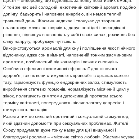
щастя – ендорфіну, що відповідає за появу позитивних емоцій.
У той же час цей солодкий, екзотичний квітковий аромат, подібно
допінгу, бадьорить і наповнює енергією, він немов теплий
травневий день. Жасмин надихає і спонукає до творення,
налаштовує мозок на творчість, дарує нові ідеї і несподівані
рішення, підвищує впевненість у собі і своїх силах, розчиняє без
сліду напругу, пробуджує чуттєвість.
Використовуються аромаолії для сну і поліпшення якості нічного
відпочинку, адже сон в кімнаті, наповненій тонким жасминовим
ароматом, позбавлений від кошмарів і важких сновидінь.
Особливо ефективні жасминові ефірні олії для жіночого
здоров'я, так як вони стимулюють кровообіг в органах малого
тазу, гармонізують функцію ендокринних залоз, стимулюють
вироблення статевих гормонів, нормалізують місячний цикл у
жінок, полегшують симптоми детоксикації протягом всього
терміну вагітності, попереджають післяпологову депресію і
стимулюють лактацію.
Разом з тим це сильний еротичний і сексуальний стимулятор,
який здатний допомогти при сексуальних проблемах. Жителі
Сходу придумали дуже тонку назву для цієї вишуканої і
благородної рослини – «місячне світло любові». Жасмин усуває