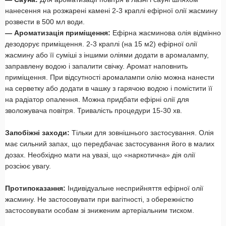
нанесення на розжарені камені 2-3 краплі ефірної олії жасмину
розвести в 500 мл води.
— Ароматизація приміщення:
Ефірна жасминова олія відмінно
дезодорує приміщення. 2-3 краплі (на 15 м2) ефірної олії
жасмину або її суміші з іншими оліями додати в аромалампу,
заправлену водою і запалити свічку. Аромат наповнить
приміщення. При відсутності аромалампи олію можна нанести
на серветку або додати в чашку з гарячою водою і помістити її
на радіатор опалення. Можна придбати ефірні олії для
зволожувача повітря. Тривалість процедури 15-30 хв.
Запобіжні заходи:
Тільки для зовнішнього застосування. Олія
має сильний запах, що передбачає застосування його в малих
дозах. Необхідно мати на увазі, що «наркотична» дія олії
розсіює увагу.
Протипоказання:
Індивідуальне несприйняття ефірної олії
жасмину. Не застосовувати при вагітності, з обережністю
застосовувати особам зі зниженим артеріальним тиском.