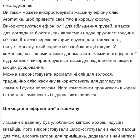
омолодженню.
Ви також можете використовувати жасмину ефірну олію
Aromatika, щоб привести своє тіло в хорошу форму.
Використовуються ефірні олії для збільшення грудей, а також
для догляду за бюстом, так як жасмин надає пружності грудним
м'язам. ЇЇ також широко використовують для, так званого,
силует-масажу, який сприяє м'язовій корекції фігури. У
композиціях з іншими оліями допомагають жасминові ефірні олії
від розтяжок, використовуються також для відновлення шкіри в
місцях рубцювання.
Можна використовувати ароматичні олії для волосся,
традиційно олію жасмину використовують для догляду за
ламким і сухим волоссям. Його компоненти проникають в корені
і стрижень, зміцнюють і відновлюють волосся.
Цілюща дія ефірної олії з жасмину
Жасмин в давнину був улюбленою квіткою арабів, індусів і
китайців. Його використовували широко: готували з нього пахощі
для тіла, ароматизатори для приміщень, додавали в чай квіткові