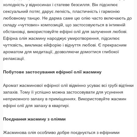
холодність у відносинах і статеве безсилля. Він підсилює
сексуальний потяг, дарує легкість, пластичність і гармонію
любовному танцю. Не дарма саме цю олію часто включають до
складу «чуттєвих» композицій, що застосовуються в інтимній
обстановці, використовуйте ефірні олії для залучення любові.
Ефірна олія жасмину народжує умиротворення, підсилює
чуттєвість, викликає ейфорію і відчуття любові. Є прекрасним
ароматом для медитації, дозволяючи домогтися глибокої
релаксації.
Побутове застосування ефірної олії жасмину
Аромат жасминової ефірної олії відмінно усуває всі грубі відтінки
запахів. Тому її успішно можна застосовувати для усунення
неприємного запаху в приміщеннях. Використовуйте жасмин
ефірні олії для запаху в квартирі.
Поєднання жасмину з оліями
Жасминова олія особливо добре поєднується з ефірними