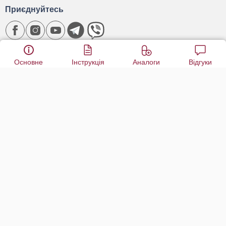
Приєднуйтесь
Завантажити застосунок
Основне
Інструкція
Аналоги
Відгуки
Про Компанію
Про нас
Наші нагороди
Новини
Франшиза
Робота у нас
Наші автори
Контакти