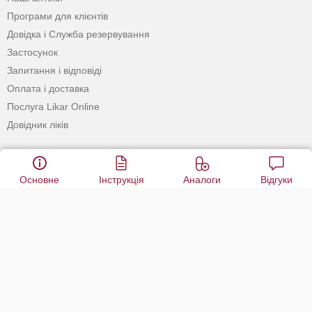
Програми для клієнтів
Довідка і Служба резервування
Застосунок
Запитання і відповіді
Оплата і доставка
Послуга Likar Online
Довідник ліків
САМОЛІКУВАННЯ МОЖЕ
Основне
Інструкція
Аналоги
Відгуки
БУТИ ШКІДЛИВИМ ДЛЯ
ВАШОГО ЗДОРОВ’Я
ПЕРЕД ЗАСТОСУВАННЯМ ПРЕПАРАТУ
ПРОКОНСУЛЬТУЙТЕСЯ З ЛІКАРЕМ
© 2020 - 2026 Аптека D.S. Усі права захищені