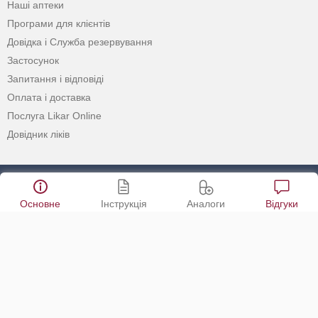
Наші аптеки
Програми для клієнтів
Довідка і Служба резервування
Застосунок
Запитання і відповіді
Оплата і доставка
Послуга Likar Online
Довідник ліків
САМОЛІКУВАННЯ МОЖЕ
Основне
Інструкція
Аналоги
Відгуки
БУТИ ШКІДЛИВИМ ДЛЯ
ВАШОГО ЗДОРОВ’Я
ПЕРЕД ЗАСТОСУВАННЯМ ПРЕПАРАТУ
ПРОКОНСУЛЬТУЙТЕСЯ З ЛІКАРЕМ
© 2020 - 2026 Аптека D.S. Усі права захищені