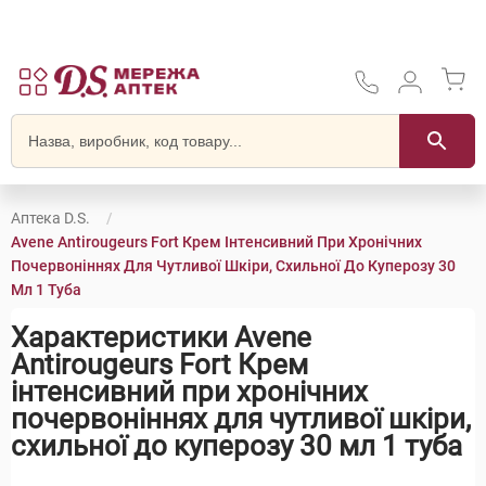
Аптека D.S.
Avene Antirougeurs Fort Крем Інтенсивний При Хронічних
Почервоніннях Для Чутливої Шкіри, Схильної До Куперозу 30
Мл 1 Туба
Характеристики Avene
Antirougeurs Fort Крем
інтенсивний при хронічних
почервоніннях для чутливої шкіри,
схильної до куперозу 30 мл 1 туба