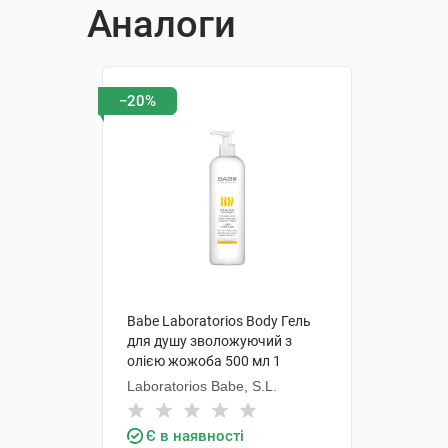
Аналоги
−20%
Babe Laboratorios Body Гель
для душу зволожуючий з
олією жожоба 500 мл 1
флакон
Laboratorios Babe, S.L.
Є в наявності