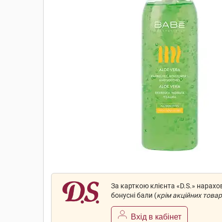
За карткою клієнта «D.S.» нарах
бонусні бали (
крім акційних товар
Вхід в кабінет