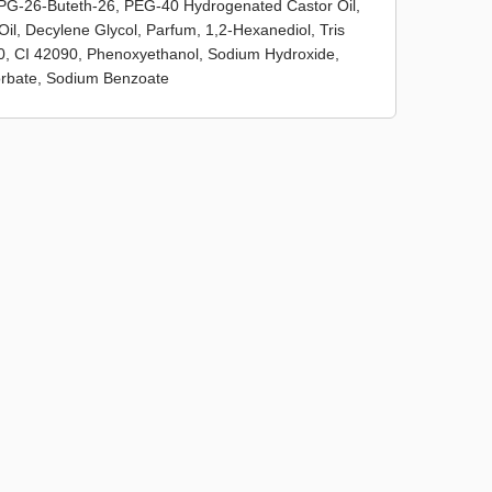
 PPG-26-Buteth-26, PEG-40 Hydrogenated Castor Oil,
il, Decylene Glycol, Parfum, 1,2-Hexanediol, Tris
140, CI 42090, Phenoxyethanol, Sodium Hydroxide,
orbate, Sodium Benzoate