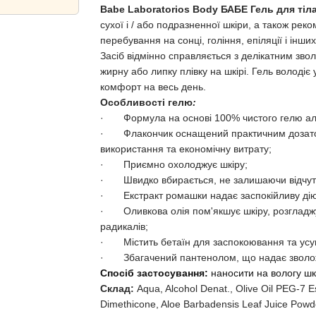
Babe Laboratorios Body БАБЕ Гель для тіл
сухої і / або подразненної шкіри, а також рек
перебування на сонці, гоління, епіляції і інш
Засіб відмінно справляється з делікатним зво
жирну або липку плівку на шкірі. Гель володі
комфорт на весь день.
Особливості гелю
:
· Формула на основі 100% чистого гелю ал
· Флакончик оснащений практичним дозаторо
використання та економічну витрату;
· Приємно охолоджує шкіру;
· Швидко вбирається, не залишаючи відчутт
· Екстракт ромашки надає заспокійливу дію
· Оливкова олія пом'якшує шкіру, розгладжує 
радикалів;
· Містить бетаїн для заспокоювання та усу
· Збагачений пантенолом, що надає зволожу
Спосіб застосування:
наносити на вологу ш
Склад:
Aqua, Alcohol Denat., Olive Oil PEG-7 E
Dimethicone, Aloe Barbadensis Leaf Juice Powde