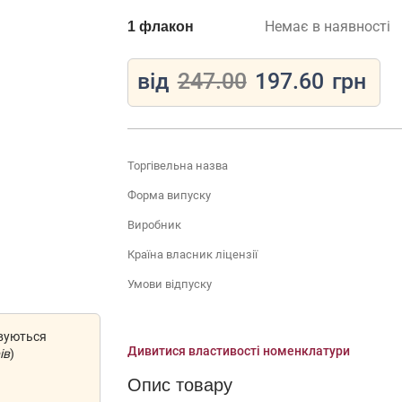
Немає в наявності
1 флакон
від
247.00
197.60
грн
Торгівельна назва
Форма випуску
Виробник
Країна власник ліцензії
Умови відпуску
овуються
Дивитися властивості номенклатури
ів
)
Опис товару