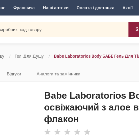
нас
Франшиза
Наші аптеки
Оплата і доставка
Акції
З
шу
Гелі Для Душу
Babe Laboratorios Body БАБЕ Гель Для Т
Відгуки
Аналоги та замінники
Babe Laboratorios B
освіжаючий з алое в
флакон