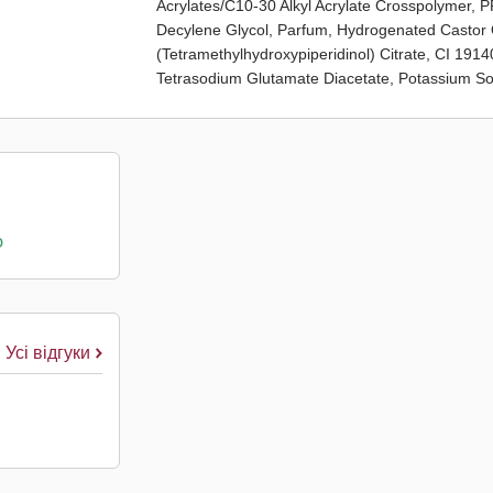
Acrylates/C10-30 Alkyl Acrylate Crosspolymer,
Decylene Glycol, Parfum, Hydrogenated Castor O
(Tetramethylhydroxypiperidinol) Citrate, CI 19
Tetrasodium Glutamate Diacetate, Potassium S
о
Усі відгуки