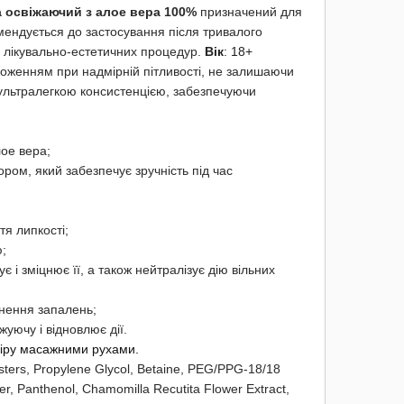
а освіжаючий з алое вера 100%
призначений для
омендується до застосування після тривалого
их лікувально-естетичних процедур.
Вік
: 18+
ложенням при надмірній пітливості, не залишаючи
є ультралегкою консистенцією, забезпечуючи
ое вера;
м, який забезпечує зручність під час
я липкості;
;
і зміцнює її, а також нейтралізує дію вільних
нення запалень;
ючу і відновлює дії.
кіру масажними рухами.
sters, Propylene Glycol, Betaine, PEG/PPG-18/18
r, Panthenol, Chamomilla Recutita Flower Extract,